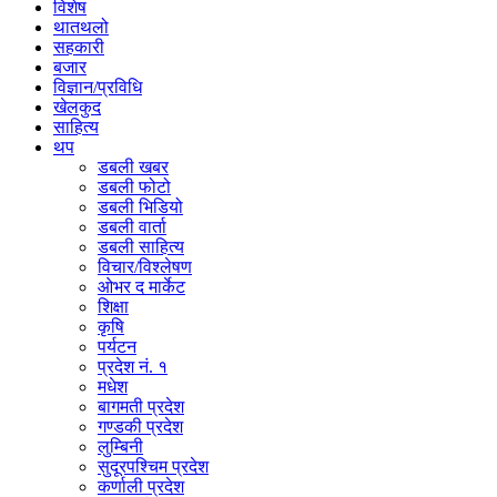
विशेष
थातथलो
सहकारी
बजार
विज्ञान/प्रविधि
खेलकुद
साहित्य
थप
डबली खबर
डबली फोटो
डबली भिडियो
डबली वार्ता
डबली साहित्य
विचार/विश्‍लेषण
ओभर द मार्केट
शिक्षा
कृषि
पर्यटन
प्रदेश नं. १
मधेश
बागमती प्रदेश
गण्डकी प्रदेश
लुम्बिनी
सुदूरपश्चिम प्रदेश
कर्णाली प्रदेश