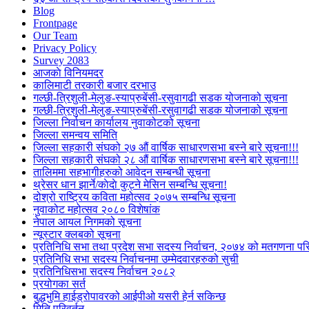
Blog
Frontpage
Our Team
Privacy Policy
Survey 2083
आजकाे विनियमदर
कालिमाटी तरकारी बजार दरभाउ
गल्छी-त्रिशुली-मेलुङ-स्याप्रुबेंसी-रसुवागढी सडक योजनाको सूचना
गल्छी-त्रिशुली-मेलुङ-स्याप्रुबेंसी-रसुवागढी सडक योजनाको सूचना
जिल्ला निर्वाचन कार्यालय नुवाकोटको सूचना
जिल्ला समन्वय समिति
जिल्ला सहकारी संघको २७ औं वार्षिक साधारणसभा बस्ने बारे सूचना!!!
जिल्ला सहकारी संघको २८ औं वार्षिक साधारणसभा बस्ने बारे सूचना!!!
तालिममा सहभागीहरुको आवेदन सम्बन्धी सूचना
थ्रेसर धान झार्ने/काेदाे कुट्ने मेसिन सम्बन्धि सूचना!
दोश्रो राष्ट्रिय कविता महोत्सव २०७५ सम्बन्धि सूचना
नुवाकोट महोत्सव २०८० विशेषांक
नेपाल आयल निगमको सूचना
न्यूस्टार क्लबको सूचना
प्रतिनिधि सभा तथा प्रदेश सभा सदस्य निर्वाचन, २०७४ को मतगणना पर
प्रतिनिधि सभा सदस्य निर्वाचनमा उम्मेदवारहरुको सुची
प्रतिनिधिसभा सदस्य निर्वाचन २०८२
प्रयोगका सर्त
बुद्धभुमि हाईड्रोपावरको आईपीओ यसरी हेर्न सकिन्छ
मिति परिवर्तन