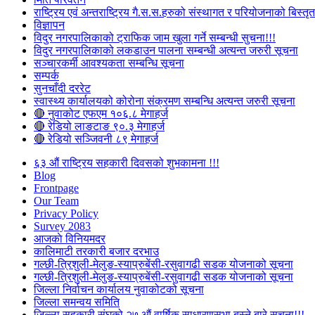
राष्ट्रिय एवं अन्तराष्ट्रिय गै.स.स.हरुको संस्थागत र परियोजनाको बिस्तृत 
विज्ञापन
विदुर नगरपालिकाको ट्राफिक जाम खुला गर्ने सम्बन्धी सुचना!!!
विदुर नगरपालिकाको लकडाउन पालना सम्बन्धी अत्यन्त जरुरी सूचना
सञ्चारकर्मी आवश्यकता सम्बन्धि सूचना
सम्पर्क
सुनचाँदी दररेट
स्वास्थ्य कार्यालयको कोरोना संक्रमण सम्बन्धि अत्यन्त जरुरी सूचना
🔴 नुवाकोट एफएम १०६.८ मेगाहर्ज
🔴 रेडियो लाङटाङ ९०.३ मेगाहर्ज
🔴 रेडियो सञ्जिवनी ८९ मेगाहर्ज
६३ औं राष्ट्रिय सहकारी दिवसको शुभकामना !!!
Blog
Frontpage
Our Team
Privacy Policy
Survey 2083
आजकाे विनियमदर
कालिमाटी तरकारी बजार दरभाउ
गल्छी-त्रिशुली-मेलुङ-स्याप्रुबेंसी-रसुवागढी सडक योजनाको सूचना
गल्छी-त्रिशुली-मेलुङ-स्याप्रुबेंसी-रसुवागढी सडक योजनाको सूचना
जिल्ला निर्वाचन कार्यालय नुवाकोटको सूचना
जिल्ला समन्वय समिति
जिल्ला सहकारी संघको २७ औं वार्षिक साधारणसभा बस्ने बारे सूचना!!!