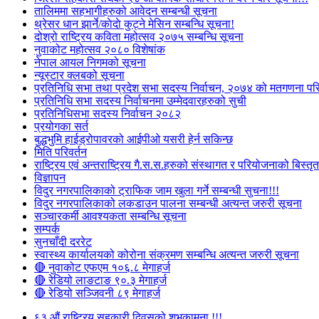
तालिममा सहभागीहरुको आवेदन सम्बन्धी सूचना
थ्रेसर धान झार्ने/काेदाे कुट्ने मेसिन सम्बन्धि सूचना!
दोश्रो राष्ट्रिय कविता महोत्सव २०७५ सम्बन्धि सूचना
नुवाकोट महोत्सव २०८० विशेषांक
नेपाल आयल निगमको सूचना
न्यूस्टार क्लबको सूचना
प्रतिनिधि सभा तथा प्रदेश सभा सदस्य निर्वाचन, २०७४ को मतगणना पर
प्रतिनिधि सभा सदस्य निर्वाचनमा उम्मेदवारहरुको सुची
प्रतिनिधिसभा सदस्य निर्वाचन २०८२
प्रयोगका सर्त
बुद्धभुमि हाईड्रोपावरको आईपीओ यसरी हेर्न सकिन्छ
मिति परिवर्तन
राष्ट्रिय एवं अन्तराष्ट्रिय गै.स.स.हरुको संस्थागत र परियोजनाको बिस्तृत 
विज्ञापन
विदुर नगरपालिकाको ट्राफिक जाम खुला गर्ने सम्बन्धी सुचना!!!
विदुर नगरपालिकाको लकडाउन पालना सम्बन्धी अत्यन्त जरुरी सूचना
सञ्चारकर्मी आवश्यकता सम्बन्धि सूचना
सम्पर्क
सुनचाँदी दररेट
स्वास्थ्य कार्यालयको कोरोना संक्रमण सम्बन्धि अत्यन्त जरुरी सूचना
🔴 नुवाकोट एफएम १०६.८ मेगाहर्ज
🔴 रेडियो लाङटाङ ९०.३ मेगाहर्ज
🔴 रेडियो सञ्जिवनी ८९ मेगाहर्ज
६३ औं राष्ट्रिय सहकारी दिवसको शुभकामना !!!