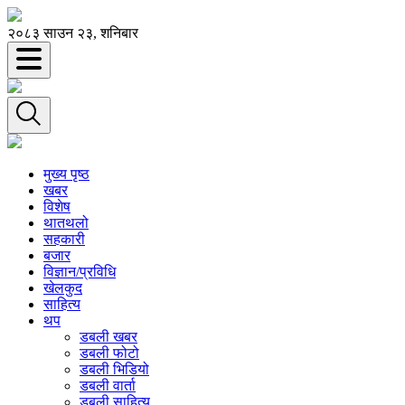
२०८३ साउन २३, शनिबार
मुख्य पृष्ठ
खबर
विशेष
थातथलो
सहकारी
बजार
विज्ञान/प्रविधि
खेलकुद
साहित्य
थप
डबली खबर
डबली फोटो
डबली भिडियो
डबली वार्ता
डबली साहित्य