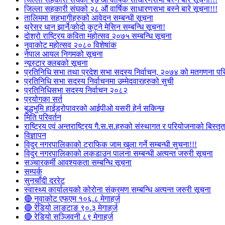
जिल्ला सहकारी संघको २८ औं वार्षिक साधारणसभा बस्ने बारे सूचना!!!
तालिममा सहभागीहरुको आवेदन सम्बन्धी सूचना
थ्रेसर धान झार्ने/काेदाे कुट्ने मेसिन सम्बन्धि सूचना!
दोश्रो राष्ट्रिय कविता महोत्सव २०७५ सम्बन्धि सूचना
नुवाकोट महोत्सव २०८० विशेषांक
नेपाल आयल निगमको सूचना
न्यूस्टार क्लबको सूचना
प्रतिनिधि सभा तथा प्रदेश सभा सदस्य निर्वाचन, २०७४ को मतगणना पर
प्रतिनिधि सभा सदस्य निर्वाचनमा उम्मेदवारहरुको सुची
प्रतिनिधिसभा सदस्य निर्वाचन २०८२
प्रयोगका सर्त
बुद्धभुमि हाईड्रोपावरको आईपीओ यसरी हेर्न सकिन्छ
मिति परिवर्तन
राष्ट्रिय एवं अन्तराष्ट्रिय गै.स.स.हरुको संस्थागत र परियोजनाको बिस्तृत 
विज्ञापन
विदुर नगरपालिकाको ट्राफिक जाम खुला गर्ने सम्बन्धी सुचना!!!
विदुर नगरपालिकाको लकडाउन पालना सम्बन्धी अत्यन्त जरुरी सूचना
सञ्चारकर्मी आवश्यकता सम्बन्धि सूचना
सम्पर्क
सुनचाँदी दररेट
स्वास्थ्य कार्यालयको कोरोना संक्रमण सम्बन्धि अत्यन्त जरुरी सूचना
🔴 नुवाकोट एफएम १०६.८ मेगाहर्ज
🔴 रेडियो लाङटाङ ९०.३ मेगाहर्ज
🔴 रेडियो सञ्जिवनी ८९ मेगाहर्ज