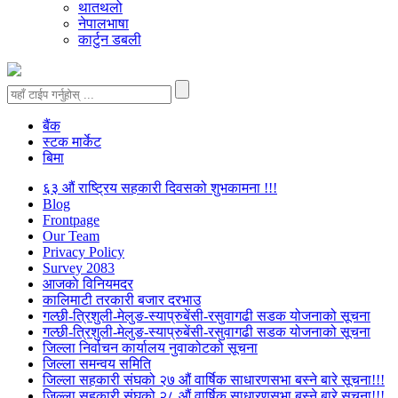
थातथलो
नेपालभाषा
कार्टुन डबली
बैंक
स्टक मार्केट
बिमा
६३ औं राष्ट्रिय सहकारी दिवसको शुभकामना !!!
Blog
Frontpage
Our Team
Privacy Policy
Survey 2083
आजकाे विनियमदर
कालिमाटी तरकारी बजार दरभाउ
गल्छी-त्रिशुली-मेलुङ-स्याप्रुबेंसी-रसुवागढी सडक योजनाको सूचना
गल्छी-त्रिशुली-मेलुङ-स्याप्रुबेंसी-रसुवागढी सडक योजनाको सूचना
जिल्ला निर्वाचन कार्यालय नुवाकोटको सूचना
जिल्ला समन्वय समिति
जिल्ला सहकारी संघको २७ औं वार्षिक साधारणसभा बस्ने बारे सूचना!!!
जिल्ला सहकारी संघको २८ औं वार्षिक साधारणसभा बस्ने बारे सूचना!!!