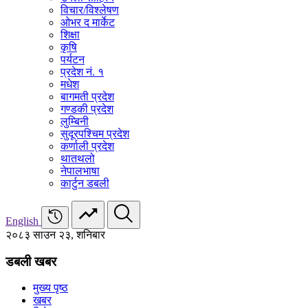
विचार/विश्‍लेषण
ओभर द मार्केट
शिक्षा
कृषि
पर्यटन
प्रदेश नं. १
मधेश
बागमती प्रदेश
गण्डकी प्रदेश
लुम्बिनी
सुदूरपश्चिम प्रदेश
कर्णाली प्रदेश
थातथलो
नेपालभाषा
कार्टुन डबली
English
२०८३ साउन २३, शनिबार
डबली खबर
मुख्य पृष्ठ
खबर