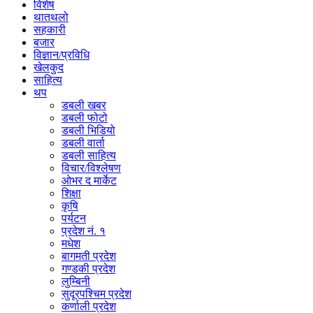
विशेष
थातथलो
सहकारी
बजार
विज्ञान/प्रविधि
खेलकुद
साहित्य
थप
डबली खबर
डबली फोटो
डबली भिडियो
डबली वार्ता
डबली साहित्य
विचार/विश्‍लेषण
ओभर द मार्केट
शिक्षा
कृषि
पर्यटन
प्रदेश नं. १
मधेश
बागमती प्रदेश
गण्डकी प्रदेश
लुम्बिनी
सुदूरपश्चिम प्रदेश
कर्णाली प्रदेश