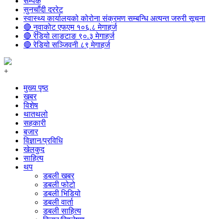
सम्पर्क
सुनचाँदी दररेट
स्वास्थ्य कार्यालयको कोरोना संक्रमण सम्बन्धि अत्यन्त जरुरी सूचना
🔴 नुवाकोट एफएम १०६.८ मेगाहर्ज
🔴 रेडियो लाङटाङ ९०.३ मेगाहर्ज
🔴 रेडियो सञ्जिवनी ८९ मेगाहर्ज
+
मुख्य पृष्ठ
खबर
विशेष
थातथलो
सहकारी
बजार
विज्ञान/प्रविधि
खेलकुद
साहित्य
थप
डबली खबर
डबली फोटो
डबली भिडियो
डबली वार्ता
डबली साहित्य