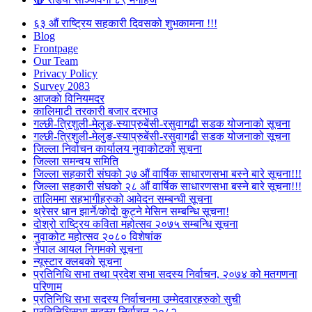
६३ औं राष्ट्रिय सहकारी दिवसको शुभकामना !!!
Blog
Frontpage
Our Team
Privacy Policy
Survey 2083
आजकाे विनियमदर
कालिमाटी तरकारी बजार दरभाउ
गल्छी-त्रिशुली-मेलुङ-स्याप्रुबेंसी-रसुवागढी सडक योजनाको सूचना
गल्छी-त्रिशुली-मेलुङ-स्याप्रुबेंसी-रसुवागढी सडक योजनाको सूचना
जिल्ला निर्वाचन कार्यालय नुवाकोटको सूचना
जिल्ला समन्वय समिति
जिल्ला सहकारी संघको २७ औं वार्षिक साधारणसभा बस्ने बारे सूचना!!!
जिल्ला सहकारी संघको २८ औं वार्षिक साधारणसभा बस्ने बारे सूचना!!!
तालिममा सहभागीहरुको आवेदन सम्बन्धी सूचना
थ्रेसर धान झार्ने/काेदाे कुट्ने मेसिन सम्बन्धि सूचना!
दोश्रो राष्ट्रिय कविता महोत्सव २०७५ सम्बन्धि सूचना
नुवाकोट महोत्सव २०८० विशेषांक
नेपाल आयल निगमको सूचना
न्यूस्टार क्लबको सूचना
प्रतिनिधि सभा तथा प्रदेश सभा सदस्य निर्वाचन, २०७४ को मतगणना
परिणाम
प्रतिनिधि सभा सदस्य निर्वाचनमा उम्मेदवारहरुको सुची
प्रतिनिधिसभा सदस्य निर्वाचन २०८२