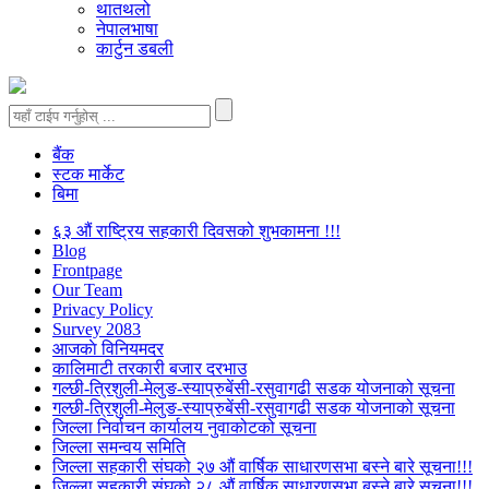
थातथलो
नेपालभाषा
कार्टुन डबली
बैंक
स्टक मार्केट
बिमा
६३ औं राष्ट्रिय सहकारी दिवसको शुभकामना !!!
Blog
Frontpage
Our Team
Privacy Policy
Survey 2083
आजकाे विनियमदर
कालिमाटी तरकारी बजार दरभाउ
गल्छी-त्रिशुली-मेलुङ-स्याप्रुबेंसी-रसुवागढी सडक योजनाको सूचना
गल्छी-त्रिशुली-मेलुङ-स्याप्रुबेंसी-रसुवागढी सडक योजनाको सूचना
जिल्ला निर्वाचन कार्यालय नुवाकोटको सूचना
जिल्ला समन्वय समिति
जिल्ला सहकारी संघको २७ औं वार्षिक साधारणसभा बस्ने बारे सूचना!!!
जिल्ला सहकारी संघको २८ औं वार्षिक साधारणसभा बस्ने बारे सूचना!!!