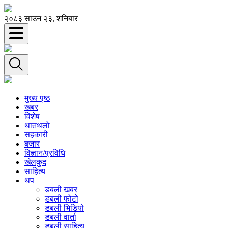
२०८३ साउन २३, शनिबार
मुख्य पृष्ठ
खबर
विशेष
थातथलो
सहकारी
बजार
विज्ञान/प्रविधि
खेलकुद
साहित्य
थप
डबली खबर
डबली फोटो
डबली भिडियो
डबली वार्ता
डबली साहित्य