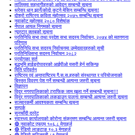
तालिममा सहभागीहरुको आवेदन सम्बन्धी सूचना
थ्रेसर धान झार्ने/काेदाे कुट्ने मेसिन सम्बन्धि सूचना!
दोश्रो राष्ट्रिय कविता महोत्सव २०७५ सम्बन्धि सूचना
नुवाकोट महोत्सव २०८० विशेषांक
नेपाल आयल निगमको सूचना
न्यूस्टार क्लबको सूचना
प्रतिनिधि सभा तथा प्रदेश सभा सदस्य निर्वाचन, २०७४ को मतगणना
परिणाम
प्रतिनिधि सभा सदस्य निर्वाचनमा उम्मेदवारहरुको सुची
प्रतिनिधिसभा सदस्य निर्वाचन २०८२
प्रयोगका सर्त
बुद्धभुमि हाईड्रोपावरको आईपीओ यसरी हेर्न सकिन्छ
मिति परिवर्तन
राष्ट्रिय एवं अन्तराष्ट्रिय गै.स.स.हरुको संस्थागत र परियोजनाको
बिस्तृत विवरण पेश गर्ने सम्बन्धी अत्यन्त जरुरी सूचना
विज्ञापन
विदुर नगरपालिकाको ट्राफिक जाम खुला गर्ने सम्बन्धी सुचना!!!
विदुर नगरपालिकाको लकडाउन पालना सम्बन्धी अत्यन्त जरुरी सूचना
सञ्चारकर्मी आवश्यकता सम्बन्धि सूचना
सम्पर्क
सुनचाँदी दररेट
स्वास्थ्य कार्यालयको कोरोना संक्रमण सम्बन्धि अत्यन्त जरुरी सूचना
🔴 नुवाकोट एफएम १०६.८ मेगाहर्ज
🔴 रेडियो लाङटाङ ९०.३ मेगाहर्ज
🔴 रेडियो सञ्जिवनी ८९ मेगाहर्ज