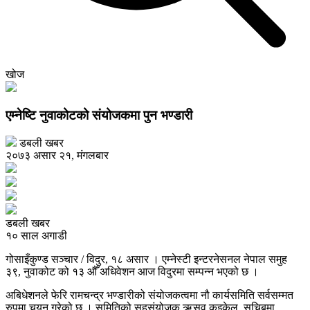
खोज
एम्नेष्टि नुवाकोटको संयोजकमा पुन भण्डारी
डबली खबर
२०७३ असार २१, मंगलबार
डबली खबर
१० साल अगाडी
गोसाइँकुण्ड सञ्चार / विदुर, १८ असार । एम्नेस्टी इन्टरनेसनल नेपाल समुह
३९, नुवाकोट को १३ औँ अधिवेशन आज विदुरमा सम्पन्न भएको छ ।
अबिधेशनले फेरि रामचन्द्र भण्डारीको संयोजकत्वमा नौ कार्यसमिति सर्वसम्मत
रुपमा चयन गरेको छ । समितिको सहसंयोजक ऋसव कुइकेल, सचिबमा