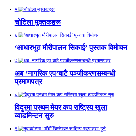
५
चोटिला मुक्तकहरू
६
‘आधारभूत मौरीपालन सिकाई’ पुस्तक विमोचन
७
अब ‘नागरिक एप’बाटै पञ्जीकरणसम्बन्धी
प्रमाणपत्र
८
विदुरमा प्रथम मेयर कप राष्ट्रिय खुला
ब्याडमिन्टन सुरु
९