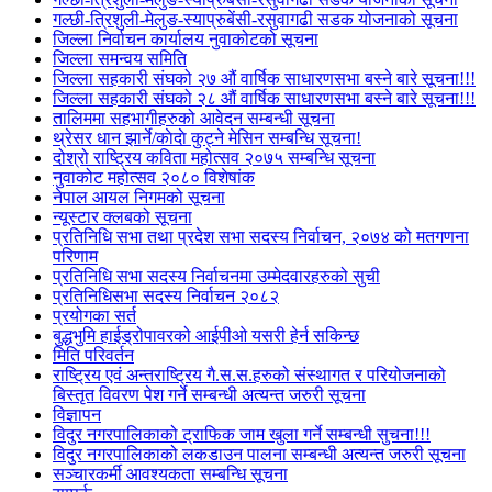
गल्छी-त्रिशुली-मेलुङ-स्याप्रुबेंसी-रसुवागढी सडक योजनाको सूचना
जिल्ला निर्वाचन कार्यालय नुवाकोटको सूचना
जिल्ला समन्वय समिति
जिल्ला सहकारी संघको २७ औं वार्षिक साधारणसभा बस्ने बारे सूचना!!!
जिल्ला सहकारी संघको २८ औं वार्षिक साधारणसभा बस्ने बारे सूचना!!!
तालिममा सहभागीहरुको आवेदन सम्बन्धी सूचना
थ्रेसर धान झार्ने/काेदाे कुट्ने मेसिन सम्बन्धि सूचना!
दोश्रो राष्ट्रिय कविता महोत्सव २०७५ सम्बन्धि सूचना
नुवाकोट महोत्सव २०८० विशेषांक
नेपाल आयल निगमको सूचना
न्यूस्टार क्लबको सूचना
प्रतिनिधि सभा तथा प्रदेश सभा सदस्य निर्वाचन, २०७४ को मतगणना
परिणाम
प्रतिनिधि सभा सदस्य निर्वाचनमा उम्मेदवारहरुको सुची
प्रतिनिधिसभा सदस्य निर्वाचन २०८२
प्रयोगका सर्त
बुद्धभुमि हाईड्रोपावरको आईपीओ यसरी हेर्न सकिन्छ
मिति परिवर्तन
राष्ट्रिय एवं अन्तराष्ट्रिय गै.स.स.हरुको संस्थागत र परियोजनाको
बिस्तृत विवरण पेश गर्ने सम्बन्धी अत्यन्त जरुरी सूचना
विज्ञापन
विदुर नगरपालिकाको ट्राफिक जाम खुला गर्ने सम्बन्धी सुचना!!!
विदुर नगरपालिकाको लकडाउन पालना सम्बन्धी अत्यन्त जरुरी सूचना
सञ्चारकर्मी आवश्यकता सम्बन्धि सूचना