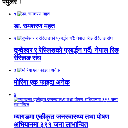
पपुलर
+
१
डा. रामशरण महत
२
दुप्चेश्वर र रेस्लिङको प्रबर्द्धन गर्दै: नेपाल रिङ
रेस्लिङ संघ
३
मोरिंगा एक फाइदा अनेक
४
म्यागङमा एकीकृत जनस्वास्थ्य तथा पोषण
अभियानमा ३९१ जना लाभान्वित