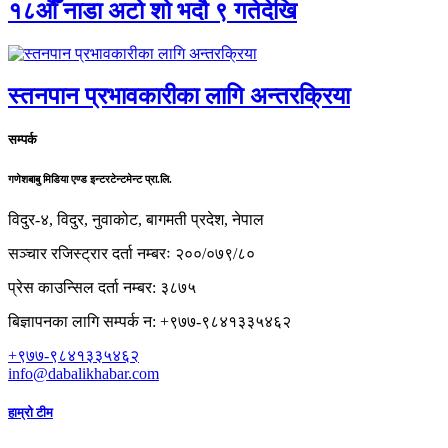
१८औँ नाडा अटो शो भदौ ९ गतेदेखि
स्तनपान प्रभावकारीका लागि अन्तरक्रिया
सम्पर्क
गणेशबाबु मिडिया एण्ड इन्टरटेन्टमेन्ट प्रा.लि.
विदुर-४, विदुर, नुवाकोट, बागमती प्रदेश, नेपाल
सञ्चार रजिस्ट्रार दर्ता नम्बरः २००/०७९/८०
प्रेस काउन्सिल दर्ता नम्बर: ३८७५
बिज्ञापनका लागि सम्पर्क न: +९७७-९८४१३३५४६२
+९७७-९८४१३३५४६२
info@dabalikhabar.com
हाम्रो टीम