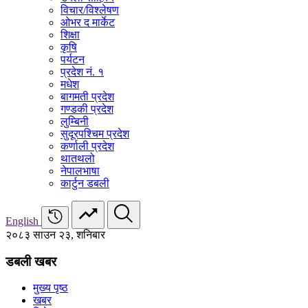
विचार/विश्‍लेषण
ओभर द मार्केट
शिक्षा
कृषि
पर्यटन
प्रदेश नं. १
मधेश
बागमती प्रदेश
गण्डकी प्रदेश
लुम्बिनी
सुदूरपश्चिम प्रदेश
कर्णाली प्रदेश
थातथलो
नेपालभाषा
कार्टुन डबली
English
२०८३ साउन २३, शनिबार
डबली खबर
मुख्य पृष्ठ
खबर