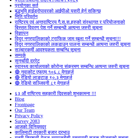
प्रयोगका सर्त
बुद्धभुमि हाईड्रोपावरको आईपीओ यसरी हेर्न सकिन्छ
मिति परिवर्तन
राष्ट्रिय एवं अन्तराष्ट्रिय गै.स.स.हरुको संस्थागत र परियोजनाको
बिस्तृत विवरण पेश गर्ने सम्बन्धी अत्यन्त जरुरी सूचना
विज्ञापन
विदुर नगरपालिकाको ट्राफिक जाम खुला गर्ने सम्बन्धी सुचना!!!
विदुर नगरपालिकाको लकडाउन पालना सम्बन्धी अत्यन्त जरुरी सूचना
सञ्चारकर्मी आवश्यकता सम्बन्धि सूचना
सम्पर्क
सुनचाँदी दररेट
स्वास्थ्य कार्यालयको कोरोना संक्रमण सम्बन्धि अत्यन्त जरुरी सूचना
🔴 नुवाकोट एफएम १०६.८ मेगाहर्ज
🔴 रेडियो लाङटाङ ९०.३ मेगाहर्ज
🔴 रेडियो सञ्जिवनी ८९ मेगाहर्ज
६३ औं राष्ट्रिय सहकारी दिवसको शुभकामना !!!
Blog
Frontpage
Our Team
Privacy Policy
Survey 2083
आजकाे विनियमदर
कालिमाटी तरकारी बजार दरभाउ
गल्छी-त्रिशुली-मेलुङ-स्याप्रुबेंसी-रसुवागढी सडक योजनाको सूचना