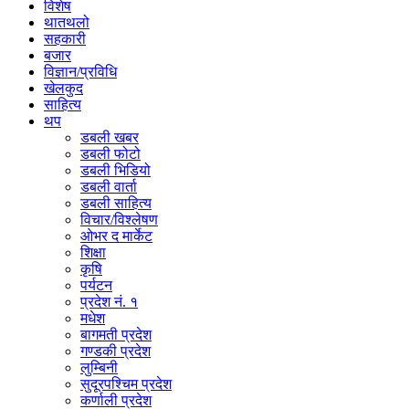
विशेष
थातथलो
सहकारी
बजार
विज्ञान/प्रविधि
खेलकुद
साहित्य
थप
डबली खबर
डबली फोटो
डबली भिडियो
डबली वार्ता
डबली साहित्य
विचार/विश्‍लेषण
ओभर द मार्केट
शिक्षा
कृषि
पर्यटन
प्रदेश नं. १
मधेश
बागमती प्रदेश
गण्डकी प्रदेश
लुम्बिनी
सुदूरपश्चिम प्रदेश
कर्णाली प्रदेश