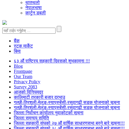
थातथलो
नेपालभाषा
कार्टुन डबली
बैंक
स्टक मार्केट
बिमा
६३ औं राष्ट्रिय सहकारी दिवसको शुभकामना !!!
Blog
Frontpage
Our Team
Privacy Policy
Survey 2083
आजकाे विनियमदर
कालिमाटी तरकारी बजार दरभाउ
गल्छी-त्रिशुली-मेलुङ-स्याप्रुबेंसी-रसुवागढी सडक योजनाको सूचना
गल्छी-त्रिशुली-मेलुङ-स्याप्रुबेंसी-रसुवागढी सडक योजनाको सूचना
जिल्ला निर्वाचन कार्यालय नुवाकोटको सूचना
जिल्ला समन्वय समिति
जिल्ला सहकारी संघको २७ औं वार्षिक साधारणसभा बस्ने बारे सूचना!!!
जिल्ला सहकारी संघको २८ औं वार्षिक साधारणसभा बस्ने बारे सूचना!!!