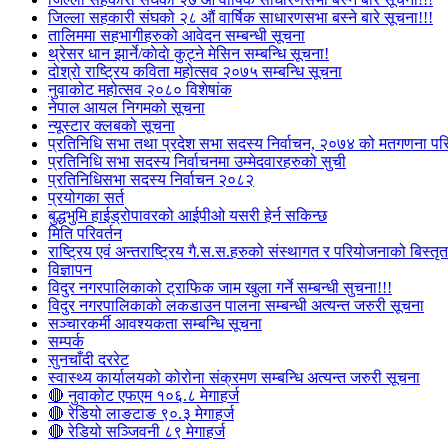
जिल्ला सहकारी संघको २८ औं वार्षिक साधारणसभा बस्ने बारे सूचना!!!
तालिममा सहभागीहरुको आवेदन सम्बन्धी सूचना
थ्रेसर धान झार्ने/काेदाे कुट्ने मेसिन सम्बन्धि सूचना!
दोश्रो राष्ट्रिय कविता महोत्सव २०७५ सम्बन्धि सूचना
नुवाकोट महोत्सव २०८० विशेषांक
नेपाल आयल निगमको सूचना
न्यूस्टार क्लबको सूचना
प्रतिनिधि सभा तथा प्रदेश सभा सदस्य निर्वाचन, २०७४ को मतगणना पर
प्रतिनिधि सभा सदस्य निर्वाचनमा उम्मेदवारहरुको सुची
प्रतिनिधिसभा सदस्य निर्वाचन २०८२
प्रयोगका सर्त
बुद्धभुमि हाईड्रोपावरको आईपीओ यसरी हेर्न सकिन्छ
मिति परिवर्तन
राष्ट्रिय एवं अन्तराष्ट्रिय गै.स.स.हरुको संस्थागत र परियोजनाको बिस्तृत 
विज्ञापन
विदुर नगरपालिकाको ट्राफिक जाम खुला गर्ने सम्बन्धी सुचना!!!
विदुर नगरपालिकाको लकडाउन पालना सम्बन्धी अत्यन्त जरुरी सूचना
सञ्चारकर्मी आवश्यकता सम्बन्धि सूचना
सम्पर्क
सुनचाँदी दररेट
स्वास्थ्य कार्यालयको कोरोना संक्रमण सम्बन्धि अत्यन्त जरुरी सूचना
🔴 नुवाकोट एफएम १०६.८ मेगाहर्ज
🔴 रेडियो लाङटाङ ९०.३ मेगाहर्ज
🔴 रेडियो सञ्जिवनी ८९ मेगाहर्ज