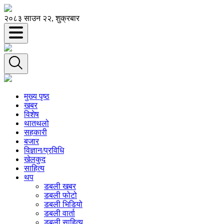
२०८३ साउन २२, शुक्रबार
मुख्य पृष्ठ
खबर
विशेष
थातथलो
सहकारी
बजार
विज्ञान/प्रविधि
खेलकुद
साहित्य
थप
डबली खबर
डबली फोटो
डबली भिडियो
डबली वार्ता
डबली साहित्य