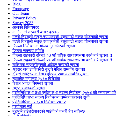
Blog
Frontpage
Our Team
Privacy Policy
Survey 2083
आजकाे विनियमदर
कालिमाटी तरकारी बजार दरभाउ
गल्छी-त्रिशुली-मेलुङ-स्याप्रुबेंसी-रसुवागढी सडक योजनाको सूचना
गल्छी-त्रिशुली-मेलुङ-स्याप्रुबेंसी-रसुवागढी सडक योजनाको सूचना
जिल्ला निर्वाचन कार्यालय नुवाकोटको सूचना
जिल्ला समन्वय समिति
जिल्ला सहकारी संघको २७ औं वार्षिक साधारणसभा बस्ने बारे सूचना!!!
जिल्ला सहकारी संघको २८ औं वार्षिक साधारणसभा बस्ने बारे सूचना!!!
तालिममा सहभागीहरुको आवेदन सम्बन्धी सूचना
थ्रेसर धान झार्ने/काेदाे कुट्ने मेसिन सम्बन्धि सूचना!
दोश्रो राष्ट्रिय कविता महोत्सव २०७५ सम्बन्धि सूचना
नुवाकोट महोत्सव २०८० विशेषांक
नेपाल आयल निगमको सूचना
न्यूस्टार क्लबको सूचना
प्रतिनिधि सभा तथा प्रदेश सभा सदस्य निर्वाचन, २०७४ को मतगणना पर
प्रतिनिधि सभा सदस्य निर्वाचनमा उम्मेदवारहरुको सुची
प्रतिनिधिसभा सदस्य निर्वाचन २०८२
प्रयोगका सर्त
बुद्धभुमि हाईड्रोपावरको आईपीओ यसरी हेर्न सकिन्छ
मिति परिवर्तन