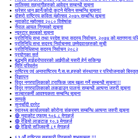
तालिममा सहभागीहरुको आवेदन सम्बन्धी सूचना
थ्रेसर धान झार्ने/काेदाे कुट्ने मेसिन सम्बन्धि सूचना!
दोश्रो राष्ट्रिय कविता महोत्सव २०७५ सम्बन्धि सूचना
नुवाकोट महोत्सव २०८० विशेषांक
नेपाल आयल निगमको सूचना
न्यूस्टार क्लबको सूचना
प्रतिनिधि सभा तथा प्रदेश सभा सदस्य निर्वाचन, २०७४ को मतगणना पर
प्रतिनिधि सभा सदस्य निर्वाचनमा उम्मेदवारहरुको सुची
प्रतिनिधिसभा सदस्य निर्वाचन २०८२
प्रयोगका सर्त
बुद्धभुमि हाईड्रोपावरको आईपीओ यसरी हेर्न सकिन्छ
मिति परिवर्तन
राष्ट्रिय एवं अन्तराष्ट्रिय गै.स.स.हरुको संस्थागत र परियोजनाको बिस्तृत 
विज्ञापन
विदुर नगरपालिकाको ट्राफिक जाम खुला गर्ने सम्बन्धी सुचना!!!
विदुर नगरपालिकाको लकडाउन पालना सम्बन्धी अत्यन्त जरुरी सूचना
सञ्चारकर्मी आवश्यकता सम्बन्धि सूचना
सम्पर्क
सुनचाँदी दररेट
स्वास्थ्य कार्यालयको कोरोना संक्रमण सम्बन्धि अत्यन्त जरुरी सूचना
🔴 नुवाकोट एफएम १०६.८ मेगाहर्ज
🔴 रेडियो लाङटाङ ९०.३ मेगाहर्ज
🔴 रेडियो सञ्जिवनी ८९ मेगाहर्ज
६३ औं राष्ट्रिय सहकारी दिवसको शुभकामना !!!