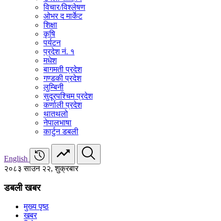
विचार/विश्‍लेषण
ओभर द मार्केट
शिक्षा
कृषि
पर्यटन
प्रदेश नं. १
मधेश
बागमती प्रदेश
गण्डकी प्रदेश
लुम्बिनी
सुदूरपश्चिम प्रदेश
कर्णाली प्रदेश
थातथलो
नेपालभाषा
कार्टुन डबली
English
२०८३ साउन २२, शुक्रबार
डबली खबर
मुख्य पृष्ठ
खबर