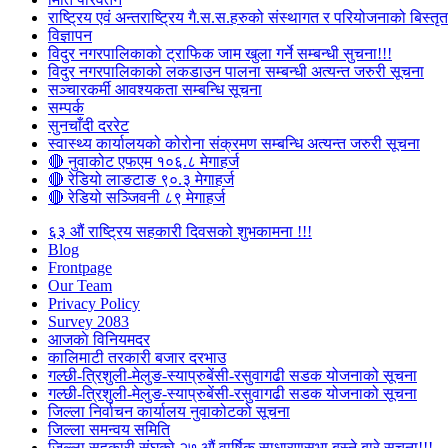
राष्ट्रिय एवं अन्तराष्ट्रिय गै.स.स.हरुको संस्थागत र परियोजनाको बिस्तृत 
विज्ञापन
विदुर नगरपालिकाको ट्राफिक जाम खुला गर्ने सम्बन्धी सुचना!!!
विदुर नगरपालिकाको लकडाउन पालना सम्बन्धी अत्यन्त जरुरी सूचना
सञ्चारकर्मी आवश्यकता सम्बन्धि सूचना
सम्पर्क
सुनचाँदी दररेट
स्वास्थ्य कार्यालयको कोरोना संक्रमण सम्बन्धि अत्यन्त जरुरी सूचना
🔴 नुवाकोट एफएम १०६.८ मेगाहर्ज
🔴 रेडियो लाङटाङ ९०.३ मेगाहर्ज
🔴 रेडियो सञ्जिवनी ८९ मेगाहर्ज
६३ औं राष्ट्रिय सहकारी दिवसको शुभकामना !!!
Blog
Frontpage
Our Team
Privacy Policy
Survey 2083
आजकाे विनियमदर
कालिमाटी तरकारी बजार दरभाउ
गल्छी-त्रिशुली-मेलुङ-स्याप्रुबेंसी-रसुवागढी सडक योजनाको सूचना
गल्छी-त्रिशुली-मेलुङ-स्याप्रुबेंसी-रसुवागढी सडक योजनाको सूचना
जिल्ला निर्वाचन कार्यालय नुवाकोटको सूचना
जिल्ला समन्वय समिति
जिल्ला सहकारी संघको २७ औं वार्षिक साधारणसभा बस्ने बारे सूचना!!!