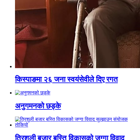
किस्पाङमा २६ जना स्वयंसेवीले दिए रगत
अनुगमनको छड्के
त्रिशुली बजार बस्ति विकासको जग्गा विवाद