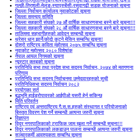
गल्छी-त्रिशुली-मेलुङ-स्याप्रुबेंसी-रसुवागढी सडक योजनाको सूचना
जिल्ला निर्वाचन कार्यालय नुवाकोटको सूचना
जिल्ला समन्वय समिति
जिल्ला सहकारी संघको २७ औं वार्षिक साधारणसभा बस्ने बारे सूचना!!!
जिल्ला सहकारी संघको २८ औं वार्षिक साधारणसभा बस्ने बारे सूचना!!!
तालिममा सहभागीहरुको आवेदन सम्बन्धी सूचना
थ्रेसर धान झार्ने/काेदाे कुट्ने मेसिन सम्बन्धि सूचना!
दोश्रो राष्ट्रिय कविता महोत्सव २०७५ सम्बन्धि सूचना
नुवाकोट महोत्सव २०८० विशेषांक
नेपाल आयल निगमको सूचना
न्यूस्टार क्लबको सूचना
प्रतिनिधि सभा तथा प्रदेश सभा सदस्य निर्वाचन, २०७४ को मतगणना
परिणाम
प्रतिनिधि सभा सदस्य निर्वाचनमा उम्मेदवारहरुको सुची
प्रतिनिधिसभा सदस्य निर्वाचन २०८२
प्रयोगका सर्त
बुद्धभुमि हाईड्रोपावरको आईपीओ यसरी हेर्न सकिन्छ
मिति परिवर्तन
राष्ट्रिय एवं अन्तराष्ट्रिय गै.स.स.हरुको संस्थागत र परियोजनाको
बिस्तृत विवरण पेश गर्ने सम्बन्धी अत्यन्त जरुरी सूचना
विज्ञापन
विदुर नगरपालिकाको ट्राफिक जाम खुला गर्ने सम्बन्धी सुचना!!!
विदुर नगरपालिकाको लकडाउन पालना सम्बन्धी अत्यन्त जरुरी सूचना
सञ्चारकर्मी आवश्यकता सम्बन्धि सूचना