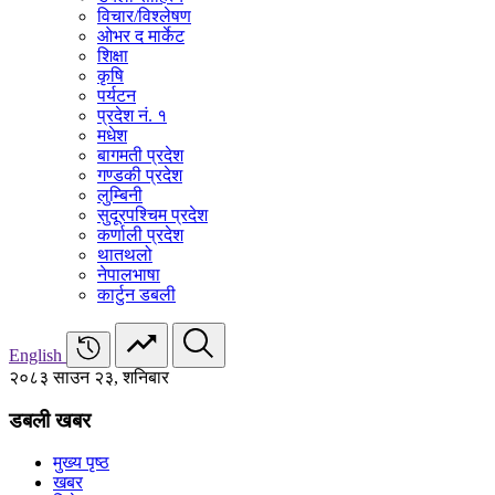
विचार/विश्‍लेषण
ओभर द मार्केट
शिक्षा
कृषि
पर्यटन
प्रदेश नं. १
मधेश
बागमती प्रदेश
गण्डकी प्रदेश
लुम्बिनी
सुदूरपश्चिम प्रदेश
कर्णाली प्रदेश
थातथलो
नेपालभाषा
कार्टुन डबली
English
२०८३ साउन २३, शनिबार
डबली खबर
मुख्य पृष्ठ
खबर