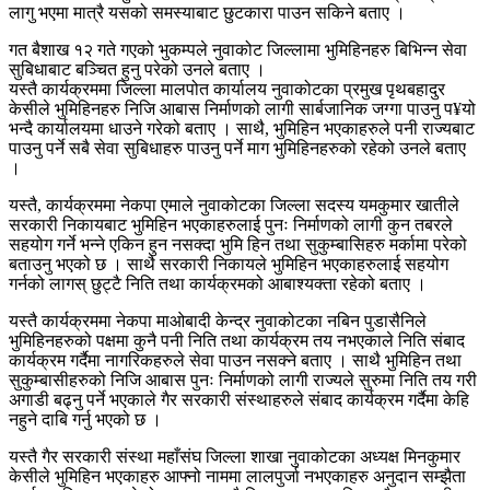
लागु भएमा मात्रै यसको समस्याबाट छुटकारा पाउन सकिने बताए ।
गत बैशाख १२ गते गएको भुकम्पले नुवाकोट जिल्लामा भुमिहिनहरु बिभिन्न सेवा
सुबिधाबाट बञ्चित हुनु परेको उनले बताए ।
यस्तै कार्यक्रममा जिल्ला मालपोत कार्यालय नुवाकोटका प्रमुख पृथबहादुर
केसीले भुमिहिनहरु निजि आबास निर्माणको लागी सार्बजानिक जग्गा पाउनु प¥यो
भन्दै कार्यालयमा धाउने गरेको बताए । साथै, भुमिहिन भएकाहरुले पनी राज्यबाट
पाउनु पर्ने सबै सेवा सुबिधाहरु पाउनु पर्ने माग भुमिहिनहरुको रहेको उनले बताए
।
यस्तै, कार्यक्रममा नेकपा एमाले नुवाकोटका जिल्ला सदस्य यमकुमार खातीले
सरकारी निकायबाट भुमिहिन भएकाहरुलाई पुनः निर्माणको लागी कुन तबरले
सहयोग गर्ने भन्ने एकिन हुन नसक्दा भुमि हिन तथा सुकुम्बासिहरु मर्कामा परेको
बताउनु भएको छ । साथै सरकारी निकायले भुमिहिन भएकाहरुलाई सहयोग
गर्नको लागस् छुट्टै निति तथा कार्यक्रमको आबाश्यक्ता रहेको बताए ।
यस्तै कार्यक्रममा नेकपा माओबादी केन्द्र नुवाकोटका नबिन पुडासैनिले
भुमिहिनहरुको पक्षमा कुनै पनी निति तथा कार्यक्रम तय नभएकाले निति संबाद
कार्यक्रम गर्दैमा नागरिकहरुले सेवा पाउन नसक्ने बताए । साथै भुमिहिन तथा
सुकुम्बासीहरुको निजि आबास पुनः निर्माणको लागी राज्यले सुरुमा निति तय गरी
अगाडी बढ्नु पर्ने भएकाले गैर सरकारी संस्थाहरुले संबाद कार्यक्रम गर्दैमा केहि
नहुने दाबि गर्नु भएको छ ।
यस्तै गैर सरकारी संस्था महाँसंघ जिल्ला शाखा नुवाकोटका अध्यक्ष मिनकुमार
केसीले भुमिहिन भएकाहरु आफ्नो नाममा लालपुर्जा नभएकाहरु अनुदान सम्झैता