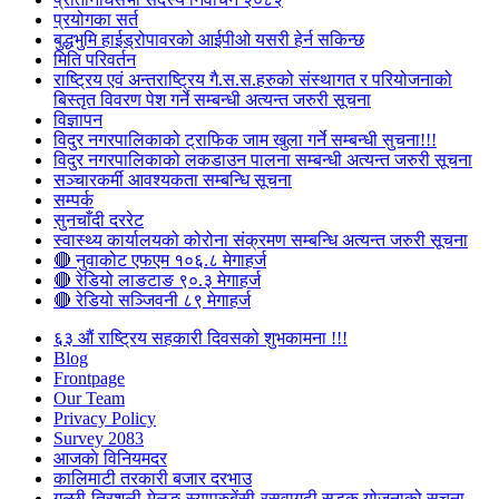
प्रयोगका सर्त
बुद्धभुमि हाईड्रोपावरको आईपीओ यसरी हेर्न सकिन्छ
मिति परिवर्तन
राष्ट्रिय एवं अन्तराष्ट्रिय गै.स.स.हरुको संस्थागत र परियोजनाको
बिस्तृत विवरण पेश गर्ने सम्बन्धी अत्यन्त जरुरी सूचना
विज्ञापन
विदुर नगरपालिकाको ट्राफिक जाम खुला गर्ने सम्बन्धी सुचना!!!
विदुर नगरपालिकाको लकडाउन पालना सम्बन्धी अत्यन्त जरुरी सूचना
सञ्चारकर्मी आवश्यकता सम्बन्धि सूचना
सम्पर्क
सुनचाँदी दररेट
स्वास्थ्य कार्यालयको कोरोना संक्रमण सम्बन्धि अत्यन्त जरुरी सूचना
🔴 नुवाकोट एफएम १०६.८ मेगाहर्ज
🔴 रेडियो लाङटाङ ९०.३ मेगाहर्ज
🔴 रेडियो सञ्जिवनी ८९ मेगाहर्ज
६३ औं राष्ट्रिय सहकारी दिवसको शुभकामना !!!
Blog
Frontpage
Our Team
Privacy Policy
Survey 2083
आजकाे विनियमदर
कालिमाटी तरकारी बजार दरभाउ
गल्छी-त्रिशुली-मेलुङ-स्याप्रुबेंसी-रसुवागढी सडक योजनाको सूचना