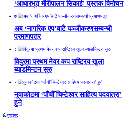
‘आधारभूत मौरीपालन सिकाई’ पुस्तक विमोचन
७
अब ‘नागरिक एप’बाटै पञ्जीकरणसम्बन्धी
प्रमाणपत्र
८
विदुरमा प्रथम मेयर कप राष्ट्रिय खुला
ब्याडमिन्टन सुरु
९
नुवाकोटमा ‘पाँचौँ चिम्टेश्वर साहित्य पदयात्रा’
हुने
गृहपृष्ठ