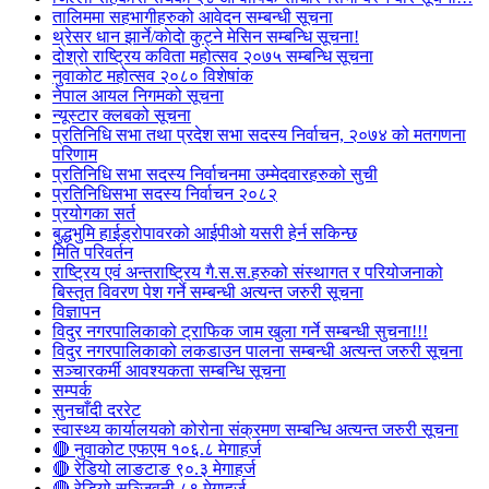
तालिममा सहभागीहरुको आवेदन सम्बन्धी सूचना
थ्रेसर धान झार्ने/काेदाे कुट्ने मेसिन सम्बन्धि सूचना!
दोश्रो राष्ट्रिय कविता महोत्सव २०७५ सम्बन्धि सूचना
नुवाकोट महोत्सव २०८० विशेषांक
नेपाल आयल निगमको सूचना
न्यूस्टार क्लबको सूचना
प्रतिनिधि सभा तथा प्रदेश सभा सदस्य निर्वाचन, २०७४ को मतगणना
परिणाम
प्रतिनिधि सभा सदस्य निर्वाचनमा उम्मेदवारहरुको सुची
प्रतिनिधिसभा सदस्य निर्वाचन २०८२
प्रयोगका सर्त
बुद्धभुमि हाईड्रोपावरको आईपीओ यसरी हेर्न सकिन्छ
मिति परिवर्तन
राष्ट्रिय एवं अन्तराष्ट्रिय गै.स.स.हरुको संस्थागत र परियोजनाको
बिस्तृत विवरण पेश गर्ने सम्बन्धी अत्यन्त जरुरी सूचना
विज्ञापन
विदुर नगरपालिकाको ट्राफिक जाम खुला गर्ने सम्बन्धी सुचना!!!
विदुर नगरपालिकाको लकडाउन पालना सम्बन्धी अत्यन्त जरुरी सूचना
सञ्चारकर्मी आवश्यकता सम्बन्धि सूचना
सम्पर्क
सुनचाँदी दररेट
स्वास्थ्य कार्यालयको कोरोना संक्रमण सम्बन्धि अत्यन्त जरुरी सूचना
🔴 नुवाकोट एफएम १०६.८ मेगाहर्ज
🔴 रेडियो लाङटाङ ९०.३ मेगाहर्ज
🔴 रेडियो सञ्जिवनी ८९ मेगाहर्ज