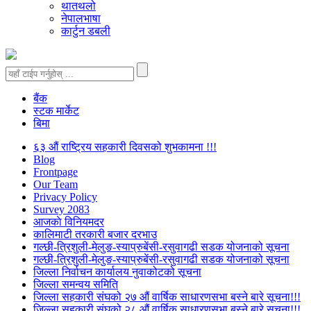
थातथलो
नेपालभाषा
कार्टुन डबली
बैंक
स्टक मार्केट
बिमा
६३ औं राष्ट्रिय सहकारी दिवसको शुभकामना !!!
Blog
Frontpage
Our Team
Privacy Policy
Survey 2083
आजकाे विनियमदर
कालिमाटी तरकारी बजार दरभाउ
गल्छी-त्रिशुली-मेलुङ-स्याप्रुबेंसी-रसुवागढी सडक योजनाको सूचना
गल्छी-त्रिशुली-मेलुङ-स्याप्रुबेंसी-रसुवागढी सडक योजनाको सूचना
जिल्ला निर्वाचन कार्यालय नुवाकोटको सूचना
जिल्ला समन्वय समिति
जिल्ला सहकारी संघको २७ औं वार्षिक साधारणसभा बस्ने बारे सूचना!!!
जिल्ला सहकारी संघको २८ औं वार्षिक साधारणसभा बस्ने बारे सूचना!!!