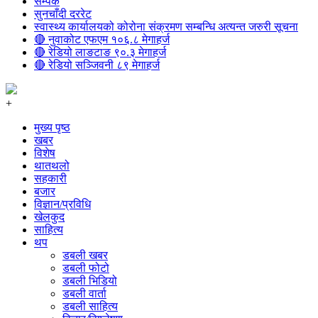
सम्पर्क
सुनचाँदी दररेट
स्वास्थ्य कार्यालयको कोरोना संक्रमण सम्बन्धि अत्यन्त जरुरी सूचना
🔴 नुवाकोट एफएम १०६.८ मेगाहर्ज
🔴 रेडियो लाङटाङ ९०.३ मेगाहर्ज
🔴 रेडियो सञ्जिवनी ८९ मेगाहर्ज
+
मुख्य पृष्ठ
खबर
विशेष
थातथलो
सहकारी
बजार
विज्ञान/प्रविधि
खेलकुद
साहित्य
थप
डबली खबर
डबली फोटो
डबली भिडियो
डबली वार्ता
डबली साहित्य