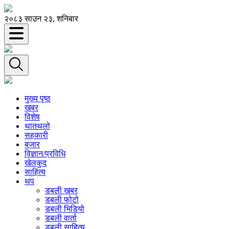
२०८३ साउन २३, शनिबार
मुख्य पृष्ठ
खबर
विशेष
थातथलो
सहकारी
बजार
विज्ञान/प्रविधि
खेलकुद
साहित्य
थप
डबली खबर
डबली फोटो
डबली भिडियो
डबली वार्ता
डबली साहित्य