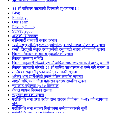
६३ औं राष्ट्रिय सहकारी दिवसको शुभकामना !!!
Blog
Frontpage
Our Team
Privacy Policy
Survey 2083
आजकाे विनियमदर
कालिमाटी तरकारी बजार दरभाउ
गल्छी-त्रिशुली-मेलुङ-स्याप्रुबेंसी-रसुवागढी सडक योजनाको सूचना
गल्छी-त्रिशुली-मेलुङ-स्याप्रुबेंसी-रसुवागढी सडक योजनाको सूचना
जिल्ला निर्वाचन कार्यालय नुवाकोटको सूचना
जिल्ला समन्वय समिति
जिल्ला सहकारी संघको २७ औं वार्षिक साधारणसभा बस्ने बारे सूचना!!!
जिल्ला सहकारी संघको २८ औं वार्षिक साधारणसभा बस्ने बारे सूचना!!!
तालिममा सहभागीहरुको आवेदन सम्बन्धी सूचना
थ्रेसर धान झार्ने/काेदाे कुट्ने मेसिन सम्बन्धि सूचना!
दोश्रो राष्ट्रिय कविता महोत्सव २०७५ सम्बन्धि सूचना
नुवाकोट महोत्सव २०८० विशेषांक
नेपाल आयल निगमको सूचना
न्यूस्टार क्लबको सूचना
प्रतिनिधि सभा तथा प्रदेश सभा सदस्य निर्वाचन, २०७४ को मतगणना
परिणाम
प्रतिनिधि सभा सदस्य निर्वाचनमा उम्मेदवारहरुको सुची
प्रतिनिधिसभा सदस्य निर्वाचन २०८२