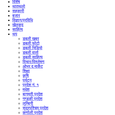
विशेष
थातथलो
सहकारी
बजार
विज्ञान/प्रविधि
खेलकुद
साहित्य
थप
डबली खबर
डबली फोटो
डबली भिडियो
डबली वार्ता
डबली साहित्य
विचार/विश्‍लेषण
ओभर द मार्केट
शिक्षा
कृषि
पर्यटन
प्रदेश नं. १
मधेश
बागमती प्रदेश
गण्डकी प्रदेश
लुम्बिनी
सुदूरपश्चिम प्रदेश
कर्णाली प्रदेश