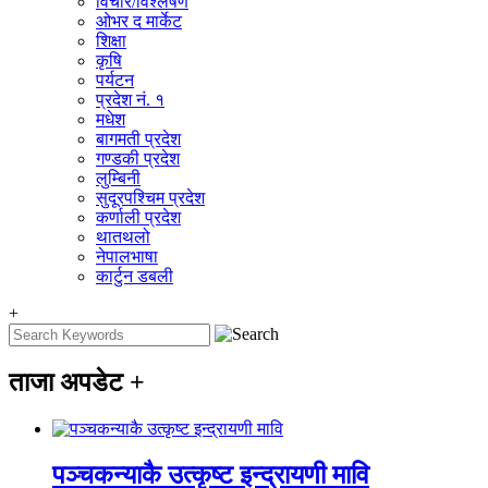
विचार/विश्‍लेषण
ओभर द मार्केट
शिक्षा
कृषि
पर्यटन
प्रदेश नं. १
मधेश
बागमती प्रदेश
गण्डकी प्रदेश
लुम्बिनी
सुदूरपश्चिम प्रदेश
कर्णाली प्रदेश
थातथलो
नेपालभाषा
कार्टुन डबली
+
ताजा अपडेट
+
पञ्चकन्याकै उत्कृष्ट इन्द्रायणी मावि