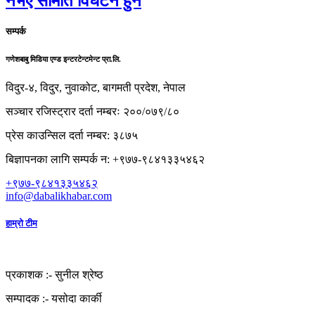
नभए समिति विघटन हुने
सम्पर्क
गणेशबाबु मिडिया एण्ड इन्टरटेन्टमेन्ट प्रा.लि.
विदुर-४, विदुर, नुवाकोट, बागमती प्रदेश, नेपाल
सञ्चार रजिस्ट्रार दर्ता नम्बरः २००/०७९/८०
प्रेस काउन्सिल दर्ता नम्बर: ३८७५
बिज्ञापनका लागि सम्पर्क न: +९७७-९८४१३३५४६२
+९७७-९८४१३३५४६२
info@dabalikhabar.com
हाम्रो टीम
प्रकाशक :-
सुनील श्रेष्ठ
सम्पादक :-
यसोदा कार्की