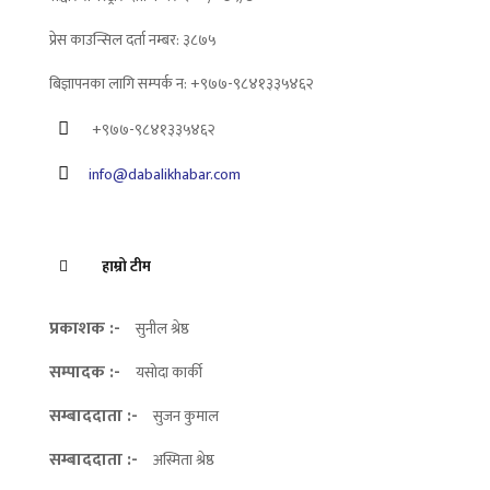
प्रेस काउन्सिल दर्ता नम्बर: ३८७५
बिज्ञापनका लागि सम्पर्क न: +९७७-९८४१३३५४६२
+९७७-९८४१३३५४६२
info@dabalikhabar.com
हाम्रो टीम
प्रकाशक :-
सुनील श्रेष्ठ
सम्पादक :-
यसोदा कार्की
सम्बाददाता :-
सुजन कुमाल
सम्बाददाता :-
अस्मिता श्रेष्ठ