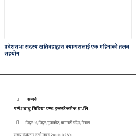
प्रदेशसभा सदस्य खतिवडाद्वारा क्याम्पसलाई एक महिनाको तलब
सहयोग
सम्पर्क
गणेशबाबु मिडिया एण्ड इन्टरटेन्टमेन्ट प्रा.लि.
विदुर-४, विदुर, नुवाकोट, बागमती प्रदेश, नेपाल
सञ्चार रजिस्ट्रार दर्ता नम्बरः २००/०७९/८०