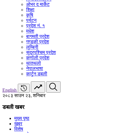
ओभर द मार्केट
शिक्षा
कृषि
पर्यटन
प्रदेश नं. १
मधेश
बागमती प्रदेश
गण्डकी प्रदेश
लुम्बिनी
सुदूरपश्चिम प्रदेश
कर्णाली प्रदेश
थातथलो
नेपालभाषा
कार्टुन डबली
English
२०८३ साउन २३, शनिबार
डबली खबर
मुख्य पृष्ठ
खबर
विशेष