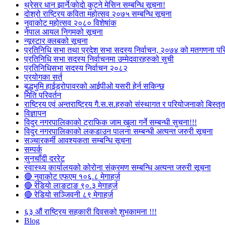
थ्रेसर धान झार्ने/काेदाे कुट्ने मेसिन सम्बन्धि सूचना!
दोश्रो राष्ट्रिय कविता महोत्सव २०७५ सम्बन्धि सूचना
नुवाकोट महोत्सव २०८० विशेषांक
नेपाल आयल निगमको सूचना
न्यूस्टार क्लबको सूचना
प्रतिनिधि सभा तथा प्रदेश सभा सदस्य निर्वाचन, २०७४ को मतगणना पर
प्रतिनिधि सभा सदस्य निर्वाचनमा उम्मेदवारहरुको सुची
प्रतिनिधिसभा सदस्य निर्वाचन २०८२
प्रयोगका सर्त
बुद्धभुमि हाईड्रोपावरको आईपीओ यसरी हेर्न सकिन्छ
मिति परिवर्तन
राष्ट्रिय एवं अन्तराष्ट्रिय गै.स.स.हरुको संस्थागत र परियोजनाको बिस्तृत 
विज्ञापन
विदुर नगरपालिकाको ट्राफिक जाम खुला गर्ने सम्बन्धी सुचना!!!
विदुर नगरपालिकाको लकडाउन पालना सम्बन्धी अत्यन्त जरुरी सूचना
सञ्चारकर्मी आवश्यकता सम्बन्धि सूचना
सम्पर्क
सुनचाँदी दररेट
स्वास्थ्य कार्यालयको कोरोना संक्रमण सम्बन्धि अत्यन्त जरुरी सूचना
🔴 नुवाकोट एफएम १०६.८ मेगाहर्ज
🔴 रेडियो लाङटाङ ९०.३ मेगाहर्ज
🔴 रेडियो सञ्जिवनी ८९ मेगाहर्ज
६३ औं राष्ट्रिय सहकारी दिवसको शुभकामना !!!
Blog