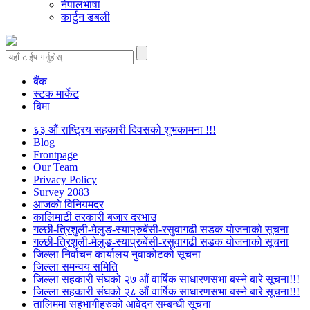
नेपालभाषा
कार्टुन डबली
बैंक
स्टक मार्केट
बिमा
६३ औं राष्ट्रिय सहकारी दिवसको शुभकामना !!!
Blog
Frontpage
Our Team
Privacy Policy
Survey 2083
आजकाे विनियमदर
कालिमाटी तरकारी बजार दरभाउ
गल्छी-त्रिशुली-मेलुङ-स्याप्रुबेंसी-रसुवागढी सडक योजनाको सूचना
गल्छी-त्रिशुली-मेलुङ-स्याप्रुबेंसी-रसुवागढी सडक योजनाको सूचना
जिल्ला निर्वाचन कार्यालय नुवाकोटको सूचना
जिल्ला समन्वय समिति
जिल्ला सहकारी संघको २७ औं वार्षिक साधारणसभा बस्ने बारे सूचना!!!
जिल्ला सहकारी संघको २८ औं वार्षिक साधारणसभा बस्ने बारे सूचना!!!
तालिममा सहभागीहरुको आवेदन सम्बन्धी सूचना