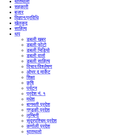
थातथलो
सहकारी
बजार
विज्ञान/प्रविधि
खेलकुद
साहित्य
थप
डबली खबर
डबली फोटो
डबली भिडियो
डबली वार्ता
डबली साहित्य
विचार/विश्‍लेषण
ओभर द मार्केट
शिक्षा
कृषि
पर्यटन
प्रदेश नं. १
मधेश
बागमती प्रदेश
गण्डकी प्रदेश
लुम्बिनी
सुदूरपश्चिम प्रदेश
कर्णाली प्रदेश
थातथलो