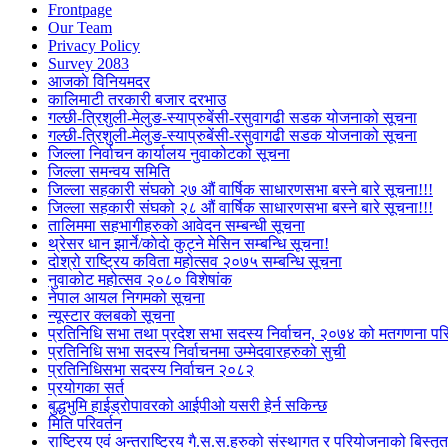
Frontpage
Our Team
Privacy Policy
Survey 2083
आजकाे विनियमदर
कालिमाटी तरकारी बजार दरभाउ
गल्छी-त्रिशुली-मेलुङ-स्याप्रुबेंसी-रसुवागढी सडक योजनाको सूचना
गल्छी-त्रिशुली-मेलुङ-स्याप्रुबेंसी-रसुवागढी सडक योजनाको सूचना
जिल्ला निर्वाचन कार्यालय नुवाकोटको सूचना
जिल्ला समन्वय समिति
जिल्ला सहकारी संघको २७ औं वार्षिक साधारणसभा बस्ने बारे सूचना!!!
जिल्ला सहकारी संघको २८ औं वार्षिक साधारणसभा बस्ने बारे सूचना!!!
तालिममा सहभागीहरुको आवेदन सम्बन्धी सूचना
थ्रेसर धान झार्ने/काेदाे कुट्ने मेसिन सम्बन्धि सूचना!
दोश्रो राष्ट्रिय कविता महोत्सव २०७५ सम्बन्धि सूचना
नुवाकोट महोत्सव २०८० विशेषांक
नेपाल आयल निगमको सूचना
न्यूस्टार क्लबको सूचना
प्रतिनिधि सभा तथा प्रदेश सभा सदस्य निर्वाचन, २०७४ को मतगणना पर
प्रतिनिधि सभा सदस्य निर्वाचनमा उम्मेदवारहरुको सुची
प्रतिनिधिसभा सदस्य निर्वाचन २०८२
प्रयोगका सर्त
बुद्धभुमि हाईड्रोपावरको आईपीओ यसरी हेर्न सकिन्छ
मिति परिवर्तन
राष्ट्रिय एवं अन्तराष्ट्रिय गै.स.स.हरुको संस्थागत र परियोजनाको बिस्तृत 