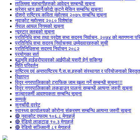
तालिममा सहभागीहरुको आवेदन सम्बन्धी सूचना
थ्रेसर धान झार्ने/काेदाे कुट्ने मेसिन सम्बन्धि सूचना!
दोश्रो राष्ट्रिय कविता महोत्सव २०७५ सम्बन्धि सूचना
नुवाकोट महोत्सव २०८० विशेषांक
नेपाल आयल निगमको सूचना
न्यूस्टार क्लबको सूचना
प्रतिनिधि सभा तथा प्रदेश सभा सदस्य निर्वाचन, २०७४ को मतगणना पर
प्रतिनिधि सभा सदस्य निर्वाचनमा उम्मेदवारहरुको सुची
प्रतिनिधिसभा सदस्य निर्वाचन २०८२
प्रयोगका सर्त
बुद्धभुमि हाईड्रोपावरको आईपीओ यसरी हेर्न सकिन्छ
मिति परिवर्तन
राष्ट्रिय एवं अन्तराष्ट्रिय गै.स.स.हरुको संस्थागत र परियोजनाको बिस्तृत 
विज्ञापन
विदुर नगरपालिकाको ट्राफिक जाम खुला गर्ने सम्बन्धी सुचना!!!
विदुर नगरपालिकाको लकडाउन पालना सम्बन्धी अत्यन्त जरुरी सूचना
सञ्चारकर्मी आवश्यकता सम्बन्धि सूचना
सम्पर्क
सुनचाँदी दररेट
स्वास्थ्य कार्यालयको कोरोना संक्रमण सम्बन्धि अत्यन्त जरुरी सूचना
🔴 नुवाकोट एफएम १०६.८ मेगाहर्ज
🔴 रेडियो लाङटाङ ९०.३ मेगाहर्ज
🔴 रेडियो सञ्जिवनी ८९ मेगाहर्ज