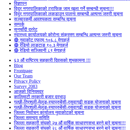
विज्ञापन
विदुर नगरपालिकाको ट्राफिक जाम खुला गर्ने सम्बन्धी सुचना!!!
विदुर नगरपालिकाको लकडाउन पालना सम्बन्धी अत्यन्त जरुरी सूचना
सञ्चारकर्मी आवश्यकता सम्बन्धि सूचना
सम्पर्क
सुनचाँदी दररेट
स्वास्थ्य कार्यालयको कोरोना संक्रमण सम्बन्धि अत्यन्त जरुरी सूचना
🔴 नुवाकोट एफएम १०६.८ मेगाहर्ज
🔴 रेडियो लाङटाङ ९०.३ मेगाहर्ज
🔴 रेडियो सञ्जिवनी ८९ मेगाहर्ज
६३ औं राष्ट्रिय सहकारी दिवसको शुभकामना !!!
Blog
Frontpage
Our Team
Privacy Policy
Survey 2083
आजकाे विनियमदर
कालिमाटी तरकारी बजार दरभाउ
गल्छी-त्रिशुली-मेलुङ-स्याप्रुबेंसी-रसुवागढी सडक योजनाको सूचना
गल्छी-त्रिशुली-मेलुङ-स्याप्रुबेंसी-रसुवागढी सडक योजनाको सूचना
जिल्ला निर्वाचन कार्यालय नुवाकोटको सूचना
जिल्ला समन्वय समिति
जिल्ला सहकारी संघको २७ औं वार्षिक साधारणसभा बस्ने बारे सूचना!!!
जिल्ला सहकारी संघको २८ औं वार्षिक साधारणसभा बस्ने बारे सूचना!!!