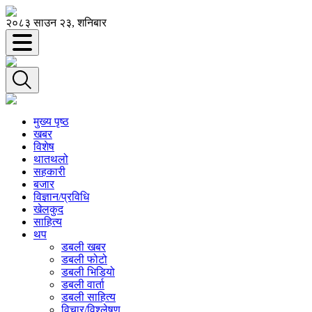
२०८३ साउन २३, शनिबार
मुख्य पृष्ठ
खबर
विशेष
थातथलो
सहकारी
बजार
विज्ञान/प्रविधि
खेलकुद
साहित्य
थप
डबली खबर
डबली फोटो
डबली भिडियो
डबली वार्ता
डबली साहित्य
विचार/विश्‍लेषण