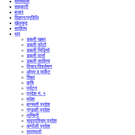
थातथलो
सहकारी
बजार
विज्ञान/प्रविधि
खेलकुद
साहित्य
थप
डबली खबर
डबली फोटो
डबली भिडियो
डबली वार्ता
डबली साहित्य
विचार/विश्‍लेषण
ओभर द मार्केट
शिक्षा
कृषि
पर्यटन
प्रदेश नं. १
मधेश
बागमती प्रदेश
गण्डकी प्रदेश
लुम्बिनी
सुदूरपश्चिम प्रदेश
कर्णाली प्रदेश
थातथलो