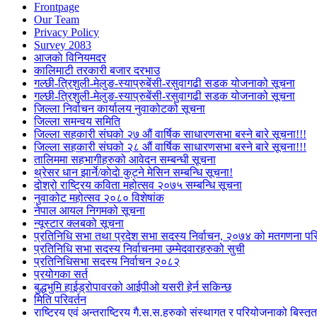
Frontpage
Our Team
Privacy Policy
Survey 2083
आजकाे विनियमदर
कालिमाटी तरकारी बजार दरभाउ
गल्छी-त्रिशुली-मेलुङ-स्याप्रुबेंसी-रसुवागढी सडक योजनाको सूचना
गल्छी-त्रिशुली-मेलुङ-स्याप्रुबेंसी-रसुवागढी सडक योजनाको सूचना
जिल्ला निर्वाचन कार्यालय नुवाकोटको सूचना
जिल्ला समन्वय समिति
जिल्ला सहकारी संघको २७ औं वार्षिक साधारणसभा बस्ने बारे सूचना!!!
जिल्ला सहकारी संघको २८ औं वार्षिक साधारणसभा बस्ने बारे सूचना!!!
तालिममा सहभागीहरुको आवेदन सम्बन्धी सूचना
थ्रेसर धान झार्ने/काेदाे कुट्ने मेसिन सम्बन्धि सूचना!
दोश्रो राष्ट्रिय कविता महोत्सव २०७५ सम्बन्धि सूचना
नुवाकोट महोत्सव २०८० विशेषांक
नेपाल आयल निगमको सूचना
न्यूस्टार क्लबको सूचना
प्रतिनिधि सभा तथा प्रदेश सभा सदस्य निर्वाचन, २०७४ को मतगणना पर
प्रतिनिधि सभा सदस्य निर्वाचनमा उम्मेदवारहरुको सुची
प्रतिनिधिसभा सदस्य निर्वाचन २०८२
प्रयोगका सर्त
बुद्धभुमि हाईड्रोपावरको आईपीओ यसरी हेर्न सकिन्छ
मिति परिवर्तन
राष्ट्रिय एवं अन्तराष्ट्रिय गै.स.स.हरुको संस्थागत र परियोजनाको बिस्तृत 