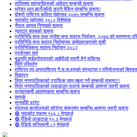
तालिममा सहभागीहरुको आवेदन सम्बन्धी सूचना
थ्रेसर धान झार्ने/काेदाे कुट्ने मेसिन सम्बन्धि सूचना!
दोश्रो राष्ट्रिय कविता महोत्सव २०७५ सम्बन्धि सूचना
नुवाकोट महोत्सव २०८० विशेषांक
नेपाल आयल निगमको सूचना
न्यूस्टार क्लबको सूचना
प्रतिनिधि सभा तथा प्रदेश सभा सदस्य निर्वाचन, २०७४ को मतगणना पर
प्रतिनिधि सभा सदस्य निर्वाचनमा उम्मेदवारहरुको सुची
प्रतिनिधिसभा सदस्य निर्वाचन २०८२
प्रयोगका सर्त
बुद्धभुमि हाईड्रोपावरको आईपीओ यसरी हेर्न सकिन्छ
मिति परिवर्तन
राष्ट्रिय एवं अन्तराष्ट्रिय गै.स.स.हरुको संस्थागत र परियोजनाको बिस्तृत 
विज्ञापन
विदुर नगरपालिकाको ट्राफिक जाम खुला गर्ने सम्बन्धी सुचना!!!
विदुर नगरपालिकाको लकडाउन पालना सम्बन्धी अत्यन्त जरुरी सूचना
सञ्चारकर्मी आवश्यकता सम्बन्धि सूचना
सम्पर्क
सुनचाँदी दररेट
स्वास्थ्य कार्यालयको कोरोना संक्रमण सम्बन्धि अत्यन्त जरुरी सूचना
🔴 नुवाकोट एफएम १०६.८ मेगाहर्ज
🔴 रेडियो लाङटाङ ९०.३ मेगाहर्ज
🔴 रेडियो सञ्जिवनी ८९ मेगाहर्ज