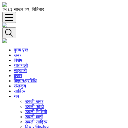
२०८३ साउन २१, बिहिबार
मुख्य पृष्ठ
खबर
विशेष
थातथलो
सहकारी
बजार
विज्ञान/प्रविधि
खेलकुद
साहित्य
थप
डबली खबर
डबली फोटो
डबली भिडियो
डबली वार्ता
डबली साहित्य
विचार/विश्‍लेषण