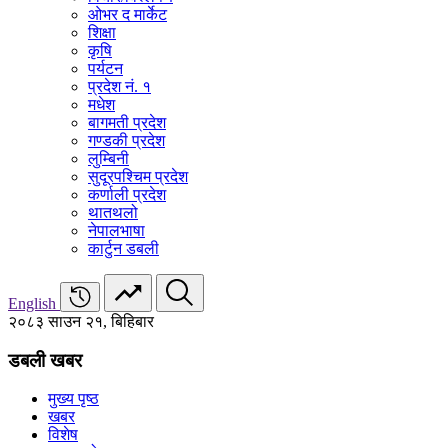
ओभर द मार्केट
शिक्षा
कृषि
पर्यटन
प्रदेश नं. १
मधेश
बागमती प्रदेश
गण्डकी प्रदेश
लुम्बिनी
सुदूरपश्चिम प्रदेश
कर्णाली प्रदेश
थातथलो
नेपालभाषा
कार्टुन डबली
English
२०८३ साउन २१, बिहिबार
डबली खबर
मुख्य पृष्ठ
खबर
विशेष