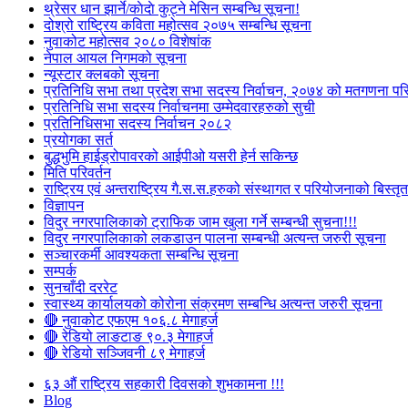
थ्रेसर धान झार्ने/काेदाे कुट्ने मेसिन सम्बन्धि सूचना!
दोश्रो राष्ट्रिय कविता महोत्सव २०७५ सम्बन्धि सूचना
नुवाकोट महोत्सव २०८० विशेषांक
नेपाल आयल निगमको सूचना
न्यूस्टार क्लबको सूचना
प्रतिनिधि सभा तथा प्रदेश सभा सदस्य निर्वाचन, २०७४ को मतगणना पर
प्रतिनिधि सभा सदस्य निर्वाचनमा उम्मेदवारहरुको सुची
प्रतिनिधिसभा सदस्य निर्वाचन २०८२
प्रयोगका सर्त
बुद्धभुमि हाईड्रोपावरको आईपीओ यसरी हेर्न सकिन्छ
मिति परिवर्तन
राष्ट्रिय एवं अन्तराष्ट्रिय गै.स.स.हरुको संस्थागत र परियोजनाको बिस्तृत 
विज्ञापन
विदुर नगरपालिकाको ट्राफिक जाम खुला गर्ने सम्बन्धी सुचना!!!
विदुर नगरपालिकाको लकडाउन पालना सम्बन्धी अत्यन्त जरुरी सूचना
सञ्चारकर्मी आवश्यकता सम्बन्धि सूचना
सम्पर्क
सुनचाँदी दररेट
स्वास्थ्य कार्यालयको कोरोना संक्रमण सम्बन्धि अत्यन्त जरुरी सूचना
🔴 नुवाकोट एफएम १०६.८ मेगाहर्ज
🔴 रेडियो लाङटाङ ९०.३ मेगाहर्ज
🔴 रेडियो सञ्जिवनी ८९ मेगाहर्ज
६३ औं राष्ट्रिय सहकारी दिवसको शुभकामना !!!
Blog