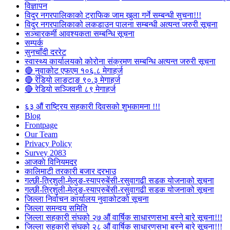
विज्ञापन
विदुर नगरपालिकाको ट्राफिक जाम खुला गर्ने सम्बन्धी सुचना!!!
विदुर नगरपालिकाको लकडाउन पालना सम्बन्धी अत्यन्त जरुरी सूचना
सञ्चारकर्मी आवश्यकता सम्बन्धि सूचना
सम्पर्क
सुनचाँदी दररेट
स्वास्थ्य कार्यालयको कोरोना संक्रमण सम्बन्धि अत्यन्त जरुरी सूचना
🔴 नुवाकोट एफएम १०६.८ मेगाहर्ज
🔴 रेडियो लाङटाङ ९०.३ मेगाहर्ज
🔴 रेडियो सञ्जिवनी ८९ मेगाहर्ज
६३ औं राष्ट्रिय सहकारी दिवसको शुभकामना !!!
Blog
Frontpage
Our Team
Privacy Policy
Survey 2083
आजकाे विनियमदर
कालिमाटी तरकारी बजार दरभाउ
गल्छी-त्रिशुली-मेलुङ-स्याप्रुबेंसी-रसुवागढी सडक योजनाको सूचना
गल्छी-त्रिशुली-मेलुङ-स्याप्रुबेंसी-रसुवागढी सडक योजनाको सूचना
जिल्ला निर्वाचन कार्यालय नुवाकोटको सूचना
जिल्ला समन्वय समिति
जिल्ला सहकारी संघको २७ औं वार्षिक साधारणसभा बस्ने बारे सूचना!!!
जिल्ला सहकारी संघको २८ औं वार्षिक साधारणसभा बस्ने बारे सूचना!!!