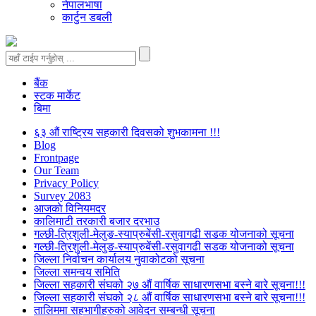
नेपालभाषा
कार्टुन डबली
बैंक
स्टक मार्केट
बिमा
६३ औं राष्ट्रिय सहकारी दिवसको शुभकामना !!!
Blog
Frontpage
Our Team
Privacy Policy
Survey 2083
आजकाे विनियमदर
कालिमाटी तरकारी बजार दरभाउ
गल्छी-त्रिशुली-मेलुङ-स्याप्रुबेंसी-रसुवागढी सडक योजनाको सूचना
गल्छी-त्रिशुली-मेलुङ-स्याप्रुबेंसी-रसुवागढी सडक योजनाको सूचना
जिल्ला निर्वाचन कार्यालय नुवाकोटको सूचना
जिल्ला समन्वय समिति
जिल्ला सहकारी संघको २७ औं वार्षिक साधारणसभा बस्ने बारे सूचना!!!
जिल्ला सहकारी संघको २८ औं वार्षिक साधारणसभा बस्ने बारे सूचना!!!
तालिममा सहभागीहरुको आवेदन सम्बन्धी सूचना