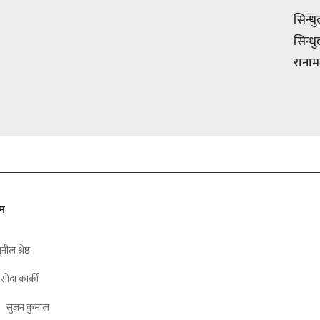
सिन्ध
सिन्ध
रानाम
ीम
ुनील श्रेष्ठ
सोदा कार्की
सुजन कुमाल