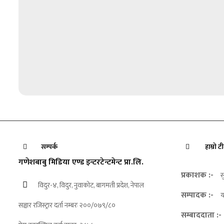
सम्पर्क
हाम्रो ट
गणेशबाबु मिडिया एण्ड इन्टरटेन्टमेन्ट प्रा.लि.
प्रकाशक :-
स
विदुर-४, विदुर, नुवाकोट, बागमती प्रदेश, नेपाल
सम्पादक :-
य
सञ्चार रजिस्ट्रार दर्ता नम्बरः २००/०७९/८०
सम्बाददाता :-