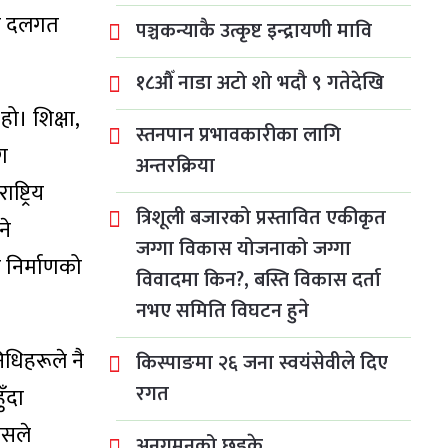
ति दलगत
पञ्चकन्याकै उत्कृष्ट इन्द्रायणी मावि
१८औँ नाडा अटो शो भदौ ९ गतेदेखि
ो। शिक्षा,
स्तनपान प्रभावकारीका लागि
ँग
अन्तरक्रिया
्ट्रिय
त्रिशूली बजारको प्रस्तावित एकीकृत
ने
जग्गा विकास योजनाको जग्गा
र निर्माणको
विवादमा किन?, बस्ति विकास दर्ता
नभए समिति विघटन हुने
धिहरूले नै
किस्पाङमा २६ जना स्वयंसेवीले दिए
रगत
ुँदा
यसले
अनुगमनको छड्के