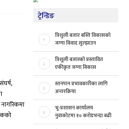
ट्रेन्डिङ
त्रिशुली बजार बस्ति विकासको
१
जग्गा विवाद सुल्झाउन
संयोजक तोकियो
त्रिशूली बजारको प्रस्तावित
२
एकीकृत जग्गा विकास
योजनाको जग्गा विवादमा
ंघर्ष,
किन?, बस्ति विकास दर्ता नभए
स्तनपान प्रभावकारीका लागि
३
समिति विघटन हुने
अन्तरक्रिया
ा
ेरै नागरिकमा
भू-प्रशासन कार्यालय
४
ाटकको
नुवाकोटमा १० करोडभन्दा बढी
राजस्व संकलन, ७४ प्रतिशत