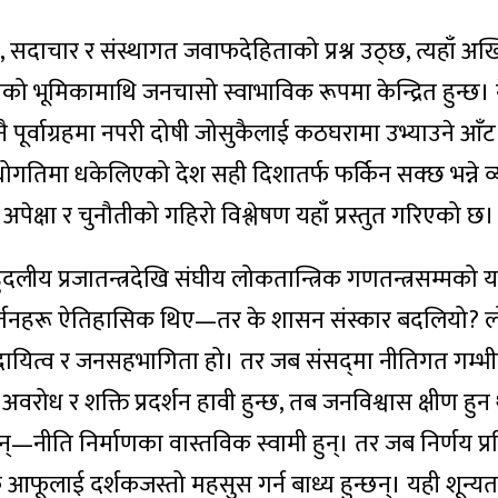
, सदाचार र संस्थागत जवाफदेहिताको प्रश्न उठ्छ, त्यहाँ अख
ो भूमिकामाथि जनचासो स्वाभाविक रूपमा केन्द्रित हुन्छ।
 पूर्वाग्रहमा नपरी दोषी जोसुकैलाई कठघरामा उभ्याउने आँ
 अधोगतिमा धकेलिएको देश सही दिशातर्फ फर्किन सक्छ भन्ने 
अपेक्षा र चुनौतीको गहिरो विश्लेषण यहाँ प्रस्तुत गरिएको छ।
दलीय प्रजातन्त्रदेखि संघीय लोकतान्त्रिक गणतन्त्रसम्मको या
्तनहरू ऐतिहासिक थिए—तर के शासन संस्कार बदलियो? लो
तरदायित्व र जनसहभागिता हो। तर जब संसद्‌मा नीतिगत गम्भी
अवरोध र शक्ति प्रदर्शन हावी हुन्छ, तब जनविश्वास क्षीण हुन
ीति निर्माणका वास्तविक स्वामी हुन्। तर जब निर्णय प्रक
क आफूलाई दर्शकजस्तो महसुस गर्न बाध्य हुन्छन्। यही शून्य