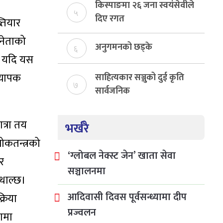
बेरुजु फर्छयौट
किस्पाङमा २६ जना स्वयंसेवीले
५
दिए रगत
्तियार
 नेताको
अनुगमनको छड्के
६
ट यदि यस
व्यापक
साहित्यकार सञ्जुको दुई कृति
७
सार्वजनिक
त्रा तय
भर्खरै
कतन्त्रको
‘ग्लोबल नेक्स्ट जेन’ खाता सेवा
र
सञ्चालनमा
 थाल्छ।
आदिवासी दिवस पूर्वसन्ध्यामा दीप
्रिया
प्रज्वलन
तामा