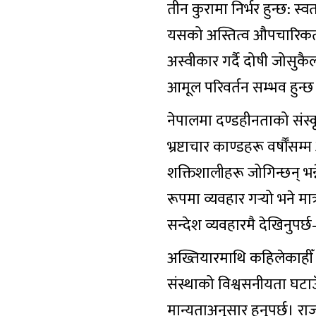
तीन कुरामा निर्भर हुन्छ: स
यसको अस्तित्व औपचारिकता
अस्वीकार गर्दै दोषी जोसु
आमूल परिवर्तन सम्भव हुन्छ
नेपालमा दण्डहीनताको संस्क
भ्रष्टाचार काण्डहरू वर्षौँस
शक्तिशालीहरू जोगिन्छन् भ
रूपमा व्यवहार गर्‍यो भने म
सन्देश व्यवहारमै देखिनुप
अख्तियारमाथि कहिलेकाहीँ 
संस्थाको विश्वसनीयता घटाउँ
मान्यताअनुसार हुनुपर्छ। र