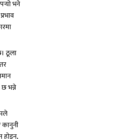
र्‍यो भने
्रभाव
कारमा
छ। ठूला
 तर
 समान
छ भन्ने
पले
र कानुनी
न होइन,