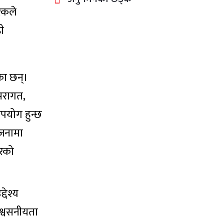
िकले
ी
ेका छन्।
परागत,
ुपयोग हुन्छ
ोजनामा
ारको
देश्य
िश्वसनीयता