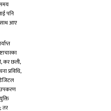
े समय
लाई पनि
एकसाथ आए
याप्त
ष्टाचारका
नी, कर छली,
ना प्रविधि,
 डिजिटल
ता उपकरण
ुक्ति
छ; तर