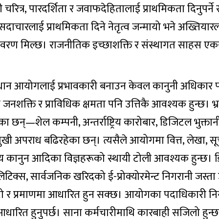
चरित्र, पारदर्शिता र जवाफदेहितालाई प्राथमिकता दिनुपर्न
दाचारलाई प्राथमिकता दिने नेतृत्व जन्मायो भने अख्तियार
ातावरण मिल्छ। राजनीतिक इच्छाशक्ति र संस्थागत साहस 
धान आयोगलाई प्रभावकारी बनाउन केवल कानुनी अधिकार पर्
क्ष जनशक्ति र प्राविधिक क्षमता पनि उत्तिकै आवश्यक हुन्छ। भ्र
 छन्—शेल कम्पनी, अन्तर्राष्ट्रिय कारोबार, डिजिटल भुक्ता
मुखी अपराध बढिरहेका छन्। त्यसैले आयोगमा वित्त, लेखा, सूच
्ट्रिय कानुन आदिका विज्ञहरूको स्थायी टोली आवश्यक हुन्छ।
नालिटिक्स, सार्वजनिक खरिदको ई-प्रोक्योरमेन्ट निगरानी जस्
टो र प्रमाणमा आधारित हुन सक्छ। आयोगका पदाधिकारी निय
ता–आधारित हुनुपर्छ। साना कर्मचारीमाथि कारबाही सजिलो हुन्