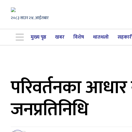
२०८३ साउन २४, आईतबार
मुख्य पृष्ठ
खबर
विशेष
थातथलो
सहकार
परिवर्तनका आधार नै
जनप्रतिनिधि