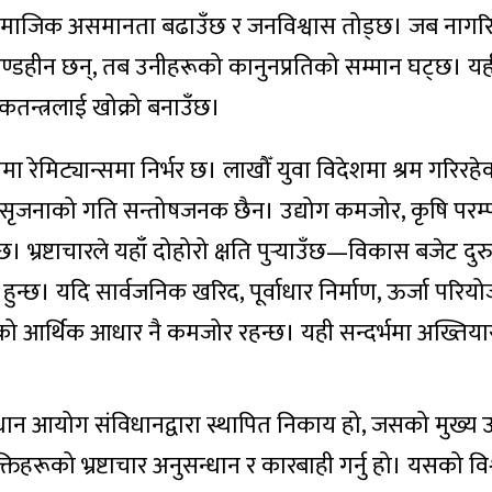
, सामाजिक असमानता बढाउँछ र जनविश्वास तोड्छ। जब नागर
दण्डहीन छन्, तब उनीहरूको कानुनप्रतिको सम्मान घट्छ। यह
कतन्त्रलाई खोक्रो बनाउँछ।
्रामा रेमिट्यान्समा निर्भर छ। लाखौँ युवा विदेशमा श्रम गरिरह
री सृजनाको गति सन्तोषजनक छैन। उद्योग कमजोर, कृषि परम्
भ्रष्टाचारले यहाँ दोहोरो क्षति पुर्‍याउँछ—विकास बजेट दुर
्छ। यदि सार्वजनिक खरिद, पूर्वाधार निर्माण, ऊर्जा परिय
ेशको आर्थिक आधार नै कमजोर रहन्छ। यही सन्दर्भमा अख्तिय
ान आयोग संविधानद्वारा स्थापित निकाय हो, जसको मुख्य उद्
तिहरूको भ्रष्टाचार अनुसन्धान र कारबाही गर्नु हो। यसको व