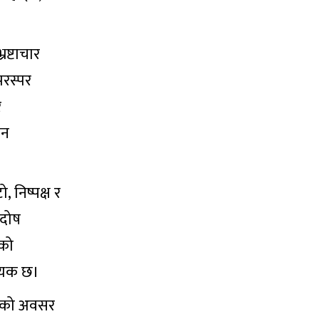
रष्टाचार
परस्पर
र
लन
, निष्पक्ष र
 दोष
यको
श्यक छ।
तनको अवसर