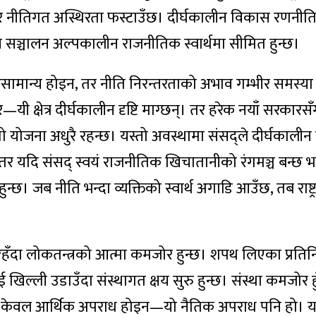
ीति र नीतिगत अस्थिरता फस्टाउँछ। दीर्घकालीन विकास रणनी
 सञ्चालन अल्पकालीन राजनीतिक स्वार्थमा सीमित हुन्छ।
ामान्य होइन, तर नीति निरन्तरताको अभाव गम्भीर समस्या ह
ाधार—यी क्षेत्र दीर्घकालीन दृष्टि माग्छन्। तर हरेक नयाँ सरकारस
 योजना अधुरै रहन्छ। यस्तो अवस्थामा संसद्‌ले दीर्घकालीन राष
ो। तर यदि संसद्‌ स्वयं राजनीतिक खिचातानीको रंगमञ्च बन्छ भ
। जब नीति भन्दा व्यक्तिको स्वार्थ अगाडि आउँछ, तब राष्ट्
दा लोकतन्त्रको आत्मा कमजोर हुन्छ। शपथ लिएका प्रतिनि
ई खिल्ली उडाउँदा संस्थागत क्षय सुरु हुन्छ। संस्था कमजोर ह
्टाचार केवल आर्थिक अपराध होइन—यो नैतिक अपराध पनि हो। 