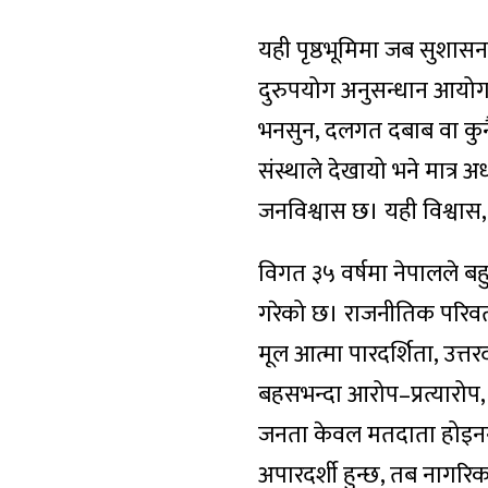
यही पृष्ठभूमिमा जब सुशासन
दुरुपयोग अनुसन्धान आयोगक
भनसुन, दलगत दबाब वा कुनै
संस्थाले देखायो भने मात्र
जनविश्वास छ। यही विश्वास, 
विगत ३५ वर्षमा नेपालले बहु
गरेको छ। राजनीतिक परिवर
मूल आत्मा पारदर्शिता, उत्
बहसभन्दा आरोप–प्रत्यारोप, 
जनता केवल मतदाता होइनन्—न
अपारदर्शी हुन्छ, तब नागरि