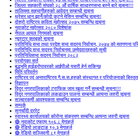
जिल्ला सहकारी संघको २८ औं वार्षिक साधारणसभा बस्ने बारे सूचना!!!
तालिममा सहभागीहरुको आवेदन सम्बन्धी सूचना
थ्रेसर धान झार्ने/काेदाे कुट्ने मेसिन सम्बन्धि सूचना!
दोश्रो राष्ट्रिय कविता महोत्सव २०७५ सम्बन्धि सूचना
नुवाकोट महोत्सव २०८० विशेषांक
नेपाल आयल निगमको सूचना
न्यूस्टार क्लबको सूचना
प्रतिनिधि सभा तथा प्रदेश सभा सदस्य निर्वाचन, २०७४ को मतगणना पर
प्रतिनिधि सभा सदस्य निर्वाचनमा उम्मेदवारहरुको सुची
प्रतिनिधिसभा सदस्य निर्वाचन २०८२
प्रयोगका सर्त
बुद्धभुमि हाईड्रोपावरको आईपीओ यसरी हेर्न सकिन्छ
मिति परिवर्तन
राष्ट्रिय एवं अन्तराष्ट्रिय गै.स.स.हरुको संस्थागत र परियोजनाको बिस्तृत 
विज्ञापन
विदुर नगरपालिकाको ट्राफिक जाम खुला गर्ने सम्बन्धी सुचना!!!
विदुर नगरपालिकाको लकडाउन पालना सम्बन्धी अत्यन्त जरुरी सूचना
सञ्चारकर्मी आवश्यकता सम्बन्धि सूचना
सम्पर्क
सुनचाँदी दररेट
स्वास्थ्य कार्यालयको कोरोना संक्रमण सम्बन्धि अत्यन्त जरुरी सूचना
🔴 नुवाकोट एफएम १०६.८ मेगाहर्ज
🔴 रेडियो लाङटाङ ९०.३ मेगाहर्ज
🔴 रेडियो सञ्जिवनी ८९ मेगाहर्ज