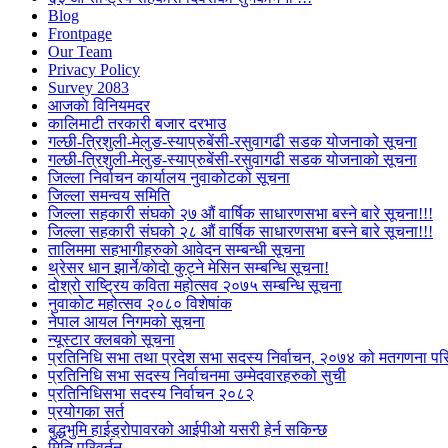
Blog
Frontpage
Our Team
Privacy Policy
Survey 2083
आजकाे विनियमदर
कालिमाटी तरकारी बजार दरभाउ
गल्छी-त्रिशुली-मेलुङ-स्याप्रुबेंसी-रसुवागढी सडक योजनाको सूचना
गल्छी-त्रिशुली-मेलुङ-स्याप्रुबेंसी-रसुवागढी सडक योजनाको सूचना
जिल्ला निर्वाचन कार्यालय नुवाकोटको सूचना
जिल्ला समन्वय समिति
जिल्ला सहकारी संघको २७ औं वार्षिक साधारणसभा बस्ने बारे सूचना!!!
जिल्ला सहकारी संघको २८ औं वार्षिक साधारणसभा बस्ने बारे सूचना!!!
तालिममा सहभागीहरुको आवेदन सम्बन्धी सूचना
थ्रेसर धान झार्ने/काेदाे कुट्ने मेसिन सम्बन्धि सूचना!
दोश्रो राष्ट्रिय कविता महोत्सव २०७५ सम्बन्धि सूचना
नुवाकोट महोत्सव २०८० विशेषांक
नेपाल आयल निगमको सूचना
न्यूस्टार क्लबको सूचना
प्रतिनिधि सभा तथा प्रदेश सभा सदस्य निर्वाचन, २०७४ को मतगणना पर
प्रतिनिधि सभा सदस्य निर्वाचनमा उम्मेदवारहरुको सुची
प्रतिनिधिसभा सदस्य निर्वाचन २०८२
प्रयोगका सर्त
बुद्धभुमि हाईड्रोपावरको आईपीओ यसरी हेर्न सकिन्छ
मिति परिवर्तन