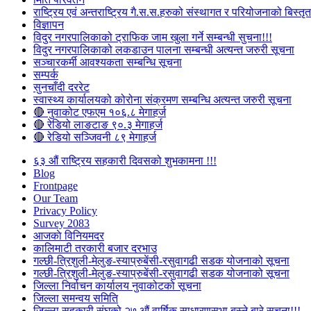
राष्ट्रिय एवं अन्तराष्ट्रिय गै.स.स.हरुको संस्थागत र परियोजनाको बिस्तृत 
विज्ञापन
विदुर नगरपालिकाको ट्राफिक जाम खुला गर्ने सम्बन्धी सुचना!!!
विदुर नगरपालिकाको लकडाउन पालना सम्बन्धी अत्यन्त जरुरी सूचना
सञ्चारकर्मी आवश्यकता सम्बन्धि सूचना
सम्पर्क
सुनचाँदी दररेट
स्वास्थ्य कार्यालयको कोरोना संक्रमण सम्बन्धि अत्यन्त जरुरी सूचना
🔴 नुवाकोट एफएम १०६.८ मेगाहर्ज
🔴 रेडियो लाङटाङ ९०.३ मेगाहर्ज
🔴 रेडियो सञ्जिवनी ८९ मेगाहर्ज
६३ औं राष्ट्रिय सहकारी दिवसको शुभकामना !!!
Blog
Frontpage
Our Team
Privacy Policy
Survey 2083
आजकाे विनियमदर
कालिमाटी तरकारी बजार दरभाउ
गल्छी-त्रिशुली-मेलुङ-स्याप्रुबेंसी-रसुवागढी सडक योजनाको सूचना
गल्छी-त्रिशुली-मेलुङ-स्याप्रुबेंसी-रसुवागढी सडक योजनाको सूचना
जिल्ला निर्वाचन कार्यालय नुवाकोटको सूचना
जिल्ला समन्वय समिति
जिल्ला सहकारी संघको २७ औं वार्षिक साधारणसभा बस्ने बारे सूचना!!!