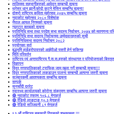
तालिममा सहभागीहरुको आवेदन सम्बन्धी सूचना
थ्रेसर धान झार्ने/काेदाे कुट्ने मेसिन सम्बन्धि सूचना!
दोश्रो राष्ट्रिय कविता महोत्सव २०७५ सम्बन्धि सूचना
नुवाकोट महोत्सव २०८० विशेषांक
नेपाल आयल निगमको सूचना
न्यूस्टार क्लबको सूचना
प्रतिनिधि सभा तथा प्रदेश सभा सदस्य निर्वाचन, २०७४ को मतगणना पर
प्रतिनिधि सभा सदस्य निर्वाचनमा उम्मेदवारहरुको सुची
प्रतिनिधिसभा सदस्य निर्वाचन २०८२
प्रयोगका सर्त
बुद्धभुमि हाईड्रोपावरको आईपीओ यसरी हेर्न सकिन्छ
मिति परिवर्तन
राष्ट्रिय एवं अन्तराष्ट्रिय गै.स.स.हरुको संस्थागत र परियोजनाको बिस्तृत 
विज्ञापन
विदुर नगरपालिकाको ट्राफिक जाम खुला गर्ने सम्बन्धी सुचना!!!
विदुर नगरपालिकाको लकडाउन पालना सम्बन्धी अत्यन्त जरुरी सूचना
सञ्चारकर्मी आवश्यकता सम्बन्धि सूचना
सम्पर्क
सुनचाँदी दररेट
स्वास्थ्य कार्यालयको कोरोना संक्रमण सम्बन्धि अत्यन्त जरुरी सूचना
🔴 नुवाकोट एफएम १०६.८ मेगाहर्ज
🔴 रेडियो लाङटाङ ९०.३ मेगाहर्ज
🔴 रेडियो सञ्जिवनी ८९ मेगाहर्ज
६३ औं राष्ट्रिय सहकारी दिवसको शुभकामना !!!