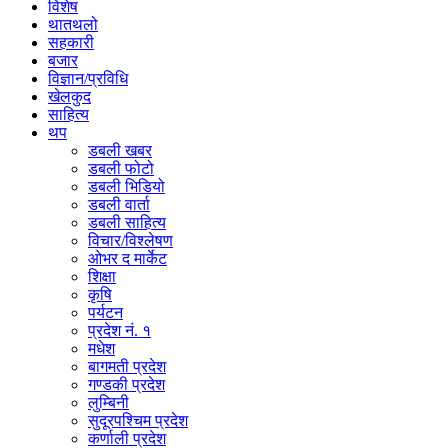
विशेष
थातथलो
सहकारी
बजार
विज्ञान/प्रविधि
खेलकुद
साहित्य
थप
डबली खबर
डबली फोटो
डबली भिडियो
डबली वार्ता
डबली साहित्य
विचार/विश्‍लेषण
ओभर द मार्केट
शिक्षा
कृषि
पर्यटन
प्रदेश नं. १
मधेश
बागमती प्रदेश
गण्डकी प्रदेश
लुम्बिनी
सुदूरपश्चिम प्रदेश
कर्णाली प्रदेश