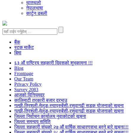
थातथलो
नेपालभाषा
कार्टुन डबली
बैंक
स्टक मार्केट
बिमा
६३ औं राष्ट्रिय सहकारी दिवसको शुभकामना !!!
Blog
Frontpage
Our Team
Privacy Policy
Survey 2083
आजकाे विनियमदर
कालिमाटी तरकारी बजार दरभाउ
गल्छी-त्रिशुली-मेलुङ-स्याप्रुबेंसी-रसुवागढी सडक योजनाको सूचना
गल्छी-त्रिशुली-मेलुङ-स्याप्रुबेंसी-रसुवागढी सडक योजनाको सूचना
जिल्ला निर्वाचन कार्यालय नुवाकोटको सूचना
जिल्ला समन्वय समिति
जिल्ला सहकारी संघको २७ औं वार्षिक साधारणसभा बस्ने बारे सूचना!!!
जिल्ला सहकारी संघको २८ औं वार्षिक साधारणसभा बस्ने बारे सूचना!!!