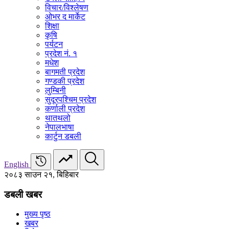
विचार/विश्‍लेषण
ओभर द मार्केट
शिक्षा
कृषि
पर्यटन
प्रदेश नं. १
मधेश
बागमती प्रदेश
गण्डकी प्रदेश
लुम्बिनी
सुदूरपश्चिम प्रदेश
कर्णाली प्रदेश
थातथलो
नेपालभाषा
कार्टुन डबली
English
२०८३ साउन २१, बिहिबार
डबली खबर
मुख्य पृष्ठ
खबर