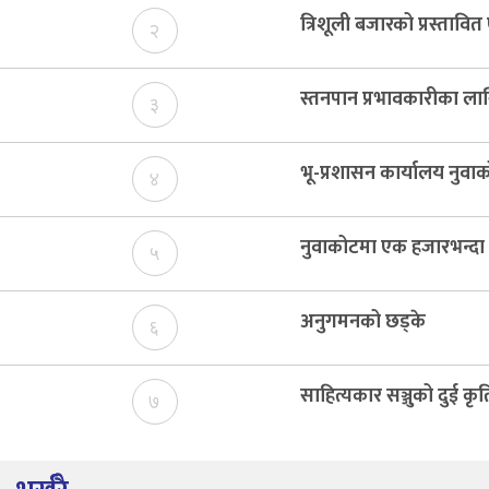
त्रिशूली बजारको प्रस्ताव
२
स्तनपान प्रभावकारीका लाग
३
भू-प्रशासन कार्यालय नुवा
४
नुवाकोटमा एक हजारभन्दा ब
५
अनुगमनको छड्के
६
साहित्यकार सञ्जुको दुई कृ
७