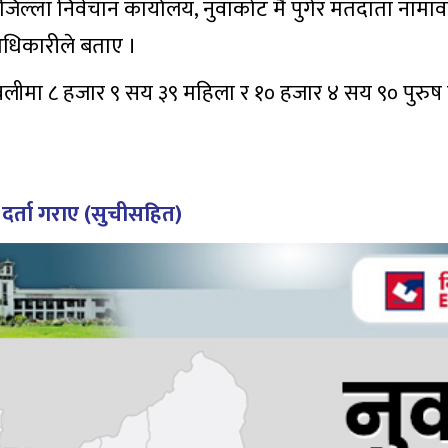
्न जिल्ला निर्वचान कार्यालय, नुवाकोट मै पुगेर मतदाता ना
 अधिकारीले बताए ।
ीमा ८ हजार ९ सय ३९ महिला र १० हजार ४ सय ९० पुरुष 
दर्ता गराए (सुचीसहित)