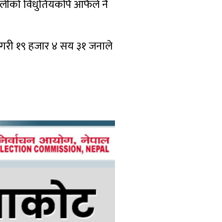
मावलीको विधुतियकपि आफैले नै
गरी १९ हजार ४ सय ३१ जनाले