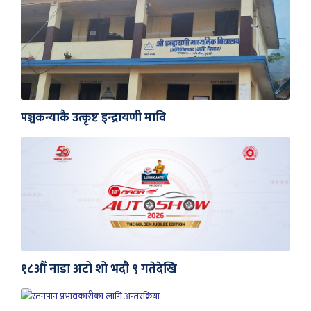
पञ्चकन्याकै उत्कृष्ट इन्द्रायणी मावि
१८औँ नाडा अटो शो भदौ ९ गतेदेखि