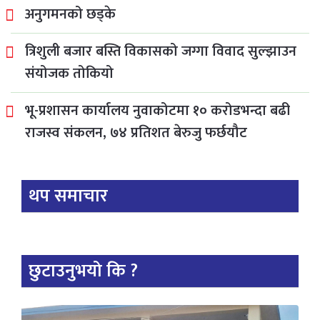
अनुगमनको छड्के
त्रिशुली बजार बस्ति विकासको जग्गा विवाद सुल्झाउन
संयोजक तोकियो
भू-प्रशासन कार्यालय नुवाकोटमा १० करोडभन्दा बढी
राजस्व संकलन, ७४ प्रतिशत बेरुजु फर्छयौट
थप समाचार
छुटाउनुभयो कि ?