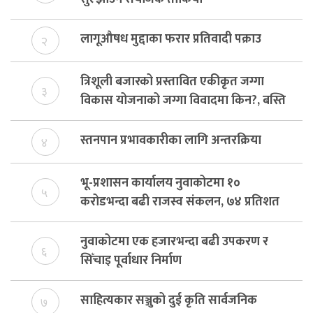
लागूऔषध मुद्दाका फरार प्रतिवादी पक्राउ
२
त्रिशूली बजारको प्रस्तावित एकीकृत जग्गा
३
विकास योजनाको जग्गा विवादमा किन?, बस्ति
विकास दर्ता नभए समिति विघटन हुने
स्तनपान प्रभावकारीका लागि अन्तरक्रिया
४
भू-प्रशासन कार्यालय नुवाकोटमा १०
५
करोडभन्दा बढी राजस्व संकलन, ७४ प्रतिशत
बेरुजु फर्छयौट
नुवाकोटमा एक हजारभन्दा बढी उपकरण र
६
सिँचाइ पूर्वाधार निर्माण
साहित्यकार सञ्जुको दुई कृति सार्वजनिक
७