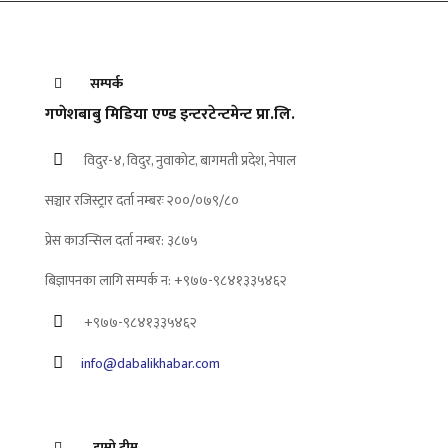
सम्पर्क
गणेशबाबु मिडिया एण्ड इन्टरटेन्टमेन्ट प्रा.लि.
विदुर-४, विदुर, नुवाकोट, बागमती प्रदेश, नेपाल
सञ्चार रजिस्ट्रार दर्ता नम्बरः २००/०७९/८०
प्रेस काउन्सिल दर्ता नम्बर: ३८७५
बिज्ञापनका लागि सम्पर्क न: +९७७-९८४१३३५४६२
+९७७-९८४१३३५४६२
info@dabalikhabar.com
हाम्रो टीम