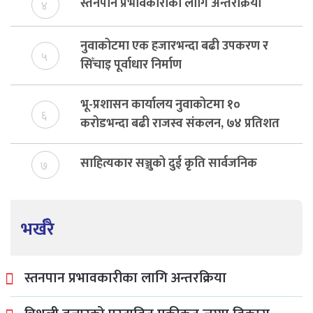
स्तनपान प्रभावकारीका लागि अन्तरक्रिया
४
नुवाकोटमा एक हजारभन्दा बढी उपकरण र
५
सिँचाइ पूर्वाधार निर्माण
भू-प्रशासन कार्यालय नुवाकोटमा १०
६
करोडभन्दा बढी राजस्व संकलन, ७४ प्रतिशत
बेरुजु फर्छयौट
साहित्यकार सञ्जुको दुई कृति सार्वजनिक
७
भर्खरै
स्तनपान प्रभावकारीका लागि अन्तरक्रिया