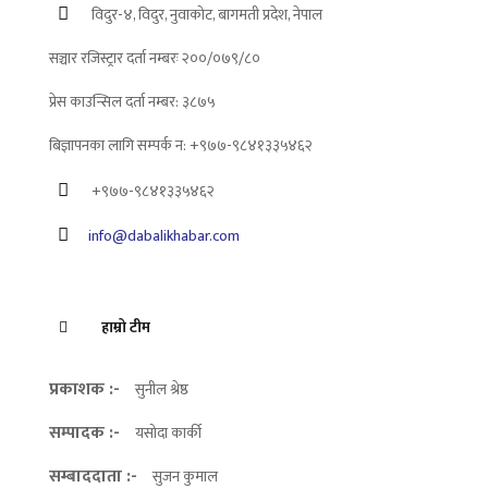
विदुर-४, विदुर, नुवाकोट, बागमती प्रदेश, नेपाल
सञ्चार रजिस्ट्रार दर्ता नम्बरः २००/०७९/८०
प्रेस काउन्सिल दर्ता नम्बर: ३८७५
बिज्ञापनका लागि सम्पर्क न: +९७७-९८४१३३५४६२
+९७७-९८४१३३५४६२
info@dabalikhabar.com
हाम्रो टीम
प्रकाशक :-
सुनील श्रेष्ठ
सम्पादक :-
यसोदा कार्की
सम्बाददाता :-
सुजन कुमाल