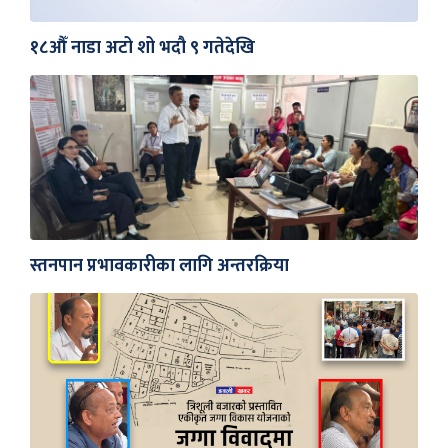
१८औँ नाडा अटो शो भदौ ९ गतेदेखि
स्तनपान प्रभावकारीका लागि अन्तरक्रिया