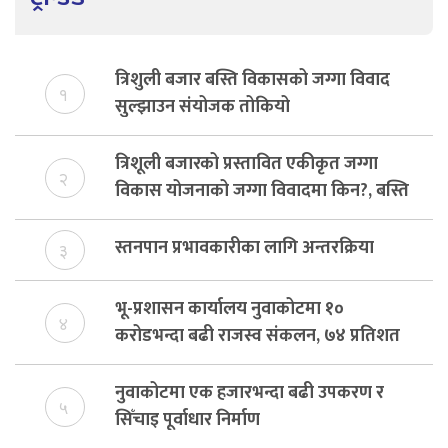
त्रिशुली बजार बस्ति विकासको जग्गा विवाद
१
सुल्झाउन संयोजक तोकियो
त्रिशूली बजारको प्रस्तावित एकीकृत जग्गा
२
विकास योजनाको जग्गा विवादमा किन?, बस्ति
विकास दर्ता नभए समिति विघटन हुने
स्तनपान प्रभावकारीका लागि अन्तरक्रिया
३
भू-प्रशासन कार्यालय नुवाकोटमा १०
४
करोडभन्दा बढी राजस्व संकलन, ७४ प्रतिशत
बेरुजु फर्छयौट
नुवाकोटमा एक हजारभन्दा बढी उपकरण र
५
सिँचाइ पूर्वाधार निर्माण