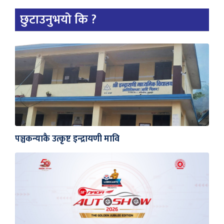
छुटाउनुभयो कि ?
पञ्चकन्याकै उत्कृष्ट इन्द्रायणी मावि