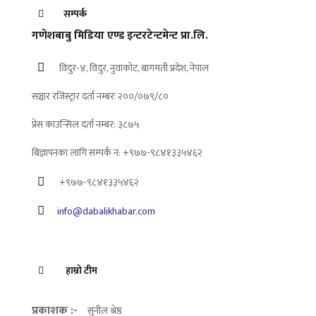
सम्पर्क
गणेशबाबु मिडिया एण्ड इन्टरटेन्टमेन्ट प्रा.लि.
विदुर-४, विदुर, नुवाकोट, बागमती प्रदेश, नेपाल
सञ्चार रजिस्ट्रार दर्ता नम्बरः २००/०७९/८०
प्रेस काउन्सिल दर्ता नम्बर: ३८७५
बिज्ञापनका लागि सम्पर्क न: +९७७-९८४१३३५४६२
+९७७-९८४१३३५४६२
info@dabalikhabar.com
हाम्रो टीम
प्रकाशक :-
सुनील श्रेष्ठ