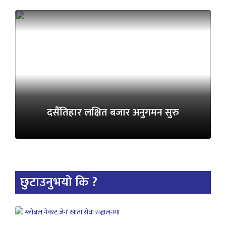
दसैँतिहार लक्षित बजार अनुगमन सुरु
छुटाउनुभयो कि ?