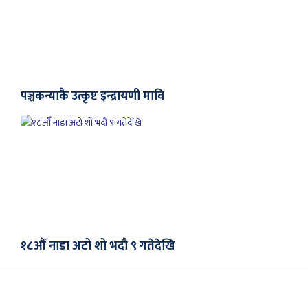
पञ्चकन्याकै उत्कृष्ट इन्द्रायणी मावि
१८औँ नाडा अटो शो भदौ ९ गतेदेखि