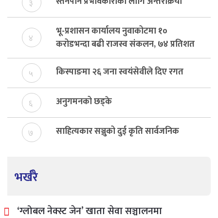
स्तनपान प्रभावकारीका लागि अन्तरक्रिया
३
भू-प्रशासन कार्यालय नुवाकोटमा १०
४
करोडभन्दा बढी राजस्व संकलन, ७४ प्रतिशत
बेरुजु फर्छयौट
किस्पाङमा २६ जना स्वयंसेवीले दिए रगत
५
अनुगमनको छड्के
६
साहित्यकार सञ्जुको दुई कृति सार्वजनिक
७
भर्खरै
‘ग्लोबल नेक्स्ट जेन’ खाता सेवा सञ्चालनमा