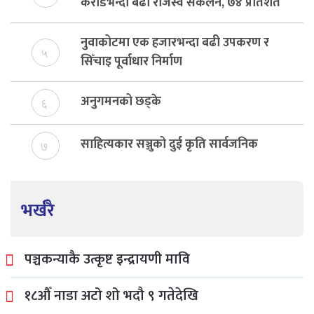
करोडभन्दा बढी राजस्व संकलन, ७४ प्रतिशत
बेरुजु फर्छयौट
नुवाकोटमा एक हजारभन्दा बढी उपकरण र
५
सिँचाइ पूर्वाधार निर्माण
अनुगमनको छड्के
६
साहित्यकार सञ्जुको दुई कृति सार्वजनिक
७
भर्खरै
पञ्चकन्याकै उत्कृष्ट इन्द्रायणी मावि
१८औँ नाडा अटो शो भदौ ९ गतेदेखि