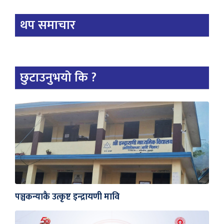
थप समाचार
छुटाउनुभयो कि ?
पञ्चकन्याकै उत्कृष्ट इन्द्रायणी मावि