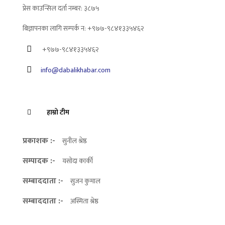
प्रेस काउन्सिल दर्ता नम्बर: ३८७५
बिज्ञापनका लागि सम्पर्क न: +९७७-९८४१३३५४६२
+९७७-९८४१३३५४६२
info@dabalikhabar.com
हाम्रो टीम
प्रकाशक :-
सुनील श्रेष्ठ
सम्पादक :-
यसोदा कार्की
सम्बाददाता :-
सुजन कुमाल
सम्बाददाता :-
अस्मिता श्रेष्ठ