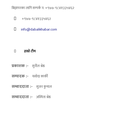
बिज्ञापनका लागि सम्पर्क न: +९७७-९८४१३३५४६२
+९७७-९८४१३३५४६२
info@dabalikhabar.com
हाम्रो टीम
प्रकाशक :-
सुनील श्रेष्ठ
सम्पादक :-
यसोदा कार्की
सम्बाददाता :-
सुजन कुमाल
सम्बाददाता :-
अस्मिता श्रेष्ठ