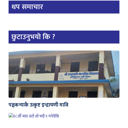
थप समाचार
छुटाउनुभयो कि ?
पञ्चकन्याकै उत्कृष्ट इन्द्रायणी मावि