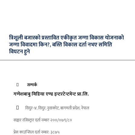
त्रिशूली बजारको प्रस्तावित एकीकृत जग्गा विकास योजनाको
जग्गा विवादमा किन?, बस्ति विकास दर्ता नभए समिति
विघटन हुने
सम्पर्क
गणेशबाबु मिडिया एण्ड इन्टरटेन्टमेन्ट प्रा.लि.
विदुर-४, विदुर, नुवाकोट, बागमती प्रदेश, नेपाल
सञ्चार रजिस्ट्रार दर्ता नम्बरः २००/०७९/८०
प्रेस काउन्सिल दर्ता नम्बर: ३८७५