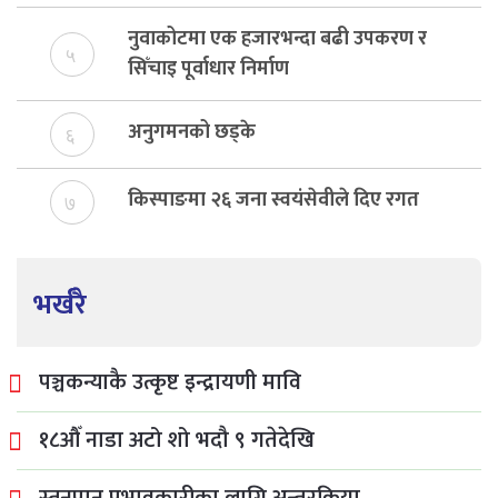
बेरुजु फर्छयौट
नुवाकोटमा एक हजारभन्दा बढी उपकरण र
५
सिँचाइ पूर्वाधार निर्माण
अनुगमनको छड्के
६
किस्पाङमा २६ जना स्वयंसेवीले दिए रगत
७
भर्खरै
पञ्चकन्याकै उत्कृष्ट इन्द्रायणी मावि
१८औँ नाडा अटो शो भदौ ९ गतेदेखि