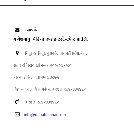
सम्पर्क
गणेशबाबु मिडिया एण्ड इन्टरटेन्टमेन्ट प्रा.लि.
विदुर-४, विदुर, नुवाकोट, बागमती प्रदेश, नेपाल
सञ्चार रजिस्ट्रार दर्ता नम्बरः २००/०७९/८०
प्रेस काउन्सिल दर्ता नम्बर: ३८७५
बिज्ञापनका लागि सम्पर्क न: +९७७-९८४१३३५४६२
+९७७-९८४१३३५४६२
info@dabalikhabar.com