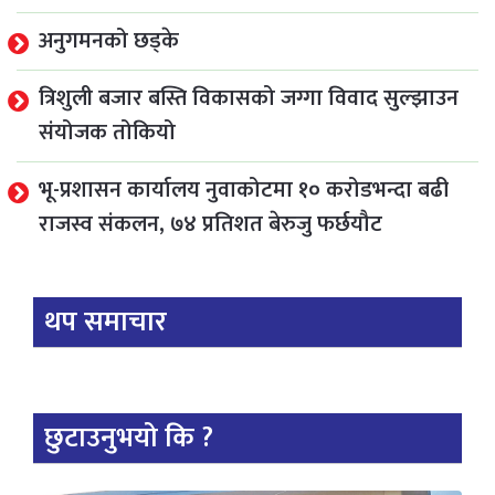
अनुगमनको छड्के
त्रिशुली बजार बस्ति विकासको जग्गा विवाद सुल्झाउन
संयोजक तोकियो
भू-प्रशासन कार्यालय नुवाकोटमा १० करोडभन्दा बढी
राजस्व संकलन, ७४ प्रतिशत बेरुजु फर्छयौट
थप समाचार
छुटाउनुभयो कि ?