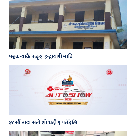
पञ्चकन्याकै उत्कृष्ट इन्द्रायणी मावि
१८औँ नाडा अटो शो भदौ ९ गतेदेखि