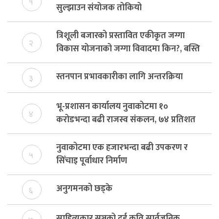
१
सुल्झाउन संयोजक तोकियो
त्रिशूली बजारको प्रस्तावित एकीकृत जग्गा
२
विकास योजनाको जग्गा विवादमा किन?, बस्ति
विकास दर्ता नभए समिति विघटन हुने
स्तनपान प्रभावकारीका लागि अन्तरक्रिया
३
भू-प्रशासन कार्यालय नुवाकोटमा १०
४
करोडभन्दा बढी राजस्व संकलन, ७४ प्रतिशत
बेरुजु फर्छयौट
नुवाकोटमा एक हजारभन्दा बढी उपकरण र
५
सिँचाइ पूर्वाधार निर्माण
अनुगमनको छड्के
६
साहित्यकार सञ्जुको दुई कृति सार्वजनिक