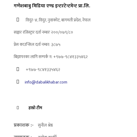
गणेशबाबु मिडिया एण्ड इन्टरटेन्टमेन्ट प्रा.लि.
विदुर-४, विदुर, नुवाकोट, बागमती प्रदेश, नेपाल
सञ्चार रजिस्ट्रार दर्ता नम्बरः २००/०७९/८०
प्रेस काउन्सिल दर्ता नम्बर: ३८७५
बिज्ञापनका लागि सम्पर्क न: +९७७-९८४१३३५४६२
+९७७-९८४१३३५४६२
info@dabalikhabar.com
हाम्रो टीम
प्रकाशक :-
सुनील श्रेष्ठ