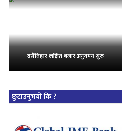
दसैँतिहार लक्षित बजार अनुगमन सुरु
छुटाउनुभयो कि ?