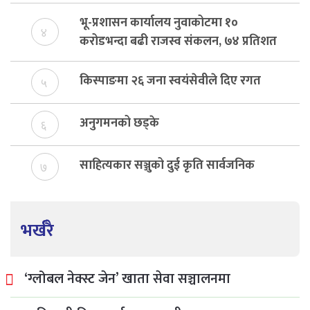
भू-प्रशासन कार्यालय नुवाकोटमा १०
४
करोडभन्दा बढी राजस्व संकलन, ७४ प्रतिशत
बेरुजु फर्छयौट
किस्पाङमा २६ जना स्वयंसेवीले दिए रगत
५
अनुगमनको छड्के
६
साहित्यकार सञ्जुको दुई कृति सार्वजनिक
७
भर्खरै
‘ग्लोबल नेक्स्ट जेन’ खाता सेवा सञ्चालनमा