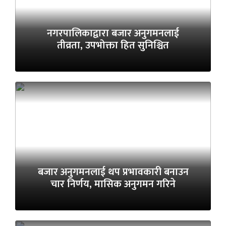
नगरपालिकाद्वारा बजार अनुगमनलाई
तीव्रता, उपभोक्ता हित सुनिश्चित
बजार अनुगमनलाई थप प्रभावकारी बनाउन
चार निर्णय, मासिक अनुगमन गरिने