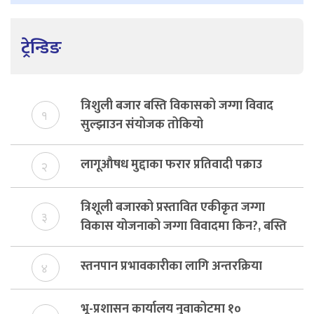
ट्रेन्डिङ
त्रिशुली बजार बस्ति विकासको जग्गा विवाद
१
सुल्झाउन संयोजक तोकियो
लागूऔषध मुद्दाका फरार प्रतिवादी पक्राउ
२
त्रिशूली बजारको प्रस्तावित एकीकृत जग्गा
३
विकास योजनाको जग्गा विवादमा किन?, बस्ति
विकास दर्ता नभए समिति विघटन हुने
स्तनपान प्रभावकारीका लागि अन्तरक्रिया
४
भू-प्रशासन कार्यालय नुवाकोटमा १०