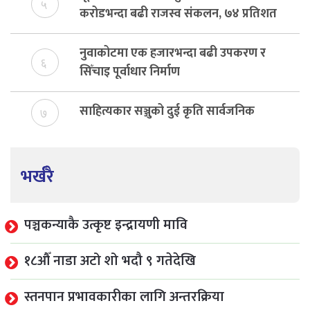
५
करोडभन्दा बढी राजस्व संकलन, ७४ प्रतिशत
बेरुजु फर्छयौट
नुवाकोटमा एक हजारभन्दा बढी उपकरण र
६
सिँचाइ पूर्वाधार निर्माण
साहित्यकार सञ्जुको दुई कृति सार्वजनिक
७
भर्खरै
पञ्चकन्याकै उत्कृष्ट इन्द्रायणी मावि
१८औँ नाडा अटो शो भदौ ९ गतेदेखि
स्तनपान प्रभावकारीका लागि अन्तरक्रिया