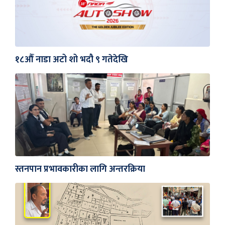
१८औँ नाडा अटो शो भदौ ९ गतेदेखि
स्तनपान प्रभावकारीका लागि अन्तरक्रिया