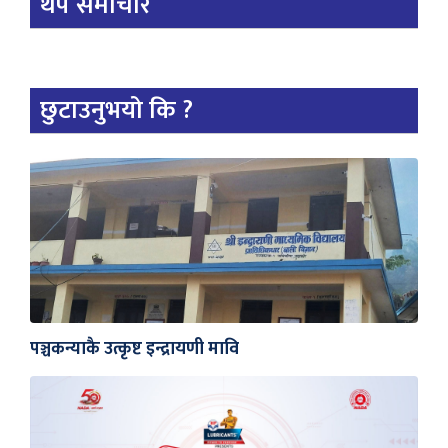
थप समाचार
छुटाउनुभयो कि ?
पञ्चकन्याकै उत्कृष्ट इन्द्रायणी मावि