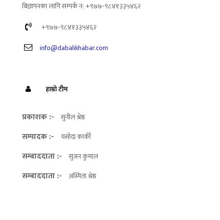
बिज्ञापनका लागि सम्पर्क न: +९७७-९८४१३३५४६२
+९७७-९८४१३३५४६२
info@dabalikhabar.com
हाम्रो टीम
प्रकाशक :-
सुनील श्रेष्ठ
सम्पादक :-
यसोदा कार्की
सम्बाददाता :-
सुजन कुमाल
सम्बाददाता :-
अस्मिता श्रेष्ठ