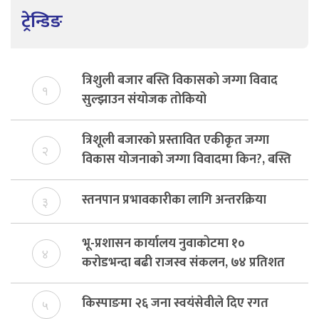
ट्रेन्डिङ
त्रिशुली बजार बस्ति विकासको जग्गा विवाद
१
सुल्झाउन संयोजक तोकियो
त्रिशूली बजारको प्रस्तावित एकीकृत जग्गा
२
विकास योजनाको जग्गा विवादमा किन?, बस्ति
विकास दर्ता नभए समिति विघटन हुने
स्तनपान प्रभावकारीका लागि अन्तरक्रिया
३
भू-प्रशासन कार्यालय नुवाकोटमा १०
४
करोडभन्दा बढी राजस्व संकलन, ७४ प्रतिशत
बेरुजु फर्छयौट
किस्पाङमा २६ जना स्वयंसेवीले दिए रगत
५