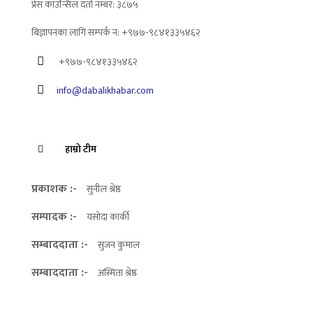
प्रेस काउन्सिल दर्ता नम्बर: ३८७५
बिज्ञापनका लागि सम्पर्क न: +९७७-९८४१३३५४६२
+९७७-९८४१३३५४६२
info@dabalikhabar.com
हाम्रो टीम
प्रकाशक :-
सुनील श्रेष्ठ
सम्पादक :-
यसोदा कार्की
सम्बाददाता :-
सुजन कुमाल
सम्बाददाता :-
अस्मिता श्रेष्ठ