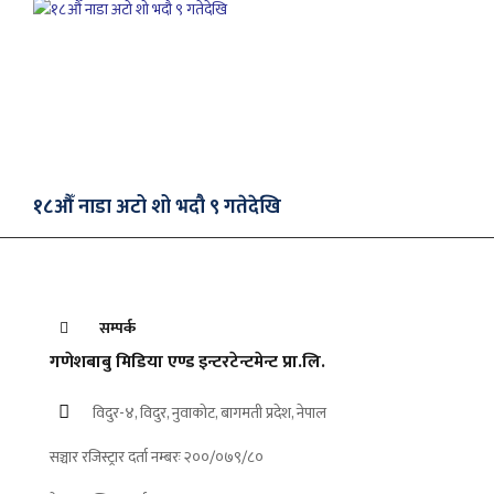
१८औँ नाडा अटो शो भदौ ९ गतेदेखि
सम्पर्क
गणेशबाबु मिडिया एण्ड इन्टरटेन्टमेन्ट प्रा.लि.
विदुर-४, विदुर, नुवाकोट, बागमती प्रदेश, नेपाल
सञ्चार रजिस्ट्रार दर्ता नम्बरः २००/०७९/८०