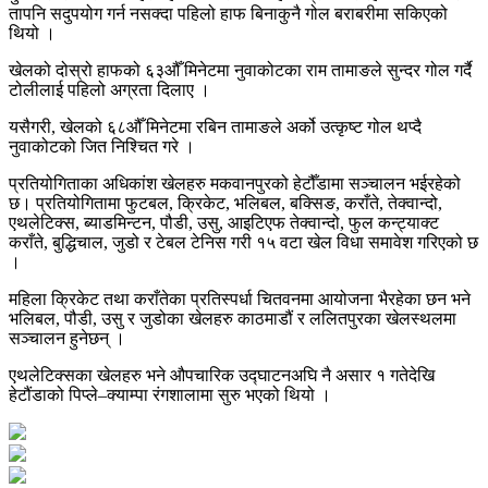
तापनि सदुपयोग गर्न नसक्दा पहिलो हाफ बिनाकुनै गोल बराबरीमा सकिएको
थियो ।
खेलको दोस्रो हाफको ६३औँ मिनेटमा नुवाकोटका राम तामाङले सुन्दर गोल गर्दै
टोलीलाई पहिलो अग्रता दिलाए ।
यसैगरी, खेलको ६८औँ मिनेटमा रबिन तामाङले अर्को उत्कृष्ट गोल थप्दै
नुवाकोटको जित निश्चित गरे ।
प्रतियोगिताका अधिकांश खेलहरु मकवानपुरको हेटौँडामा सञ्चालन भईरहेको
छ। प्रतियोगितामा फुटबल, क्रिकेट, भलिबल, बक्सिङ, कराँते, तेक्वान्दो,
एथलेटिक्स, ब्याडमिन्टन, पौडी, उसु, आइटिएफ तेक्वान्दो, फुल कन्ट्याक्ट
कराँते, बुद्धिचाल, जुडो र टेबल टेनिस गरी १५ वटा खेल विधा समावेश गरिएको छ
।
महिला क्रिकेट तथा कराँतेका प्रतिस्पर्धा चितवनमा आयोजना भैरहेका छन भने
भलिबल, पौडी, उसु र जुडोका खेलहरु काठमाडौं र ललितपुरका खेलस्थलमा
सञ्चालन हुनेछन् ।
एथलेटिक्सका खेलहरु भने औपचारिक उद्घाटनअघि नै असार १ गतेदेखि
हेटौंडाको पिप्ले–क्याम्पा रंगशालामा सुरु भएको थियो ।