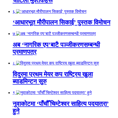
चोटिला मुक्तकहरू
६
‘आधारभूत मौरीपालन सिकाई’ पुस्तक विमोचन
७
अब ‘नागरिक एप’बाटै पञ्जीकरणसम्बन्धी
प्रमाणपत्र
८
विदुरमा प्रथम मेयर कप राष्ट्रिय खुला
ब्याडमिन्टन सुरु
९
नुवाकोटमा ‘पाँचौँ चिम्टेश्वर साहित्य पदयात्रा’
हुने