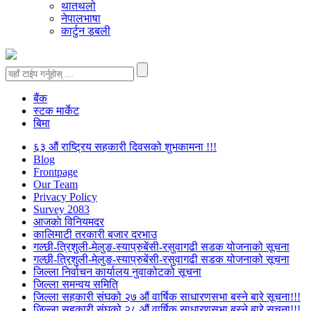
थातथलो
नेपालभाषा
कार्टुन डबली
बैंक
स्टक मार्केट
बिमा
६३ औं राष्ट्रिय सहकारी दिवसको शुभकामना !!!
Blog
Frontpage
Our Team
Privacy Policy
Survey 2083
आजकाे विनियमदर
कालिमाटी तरकारी बजार दरभाउ
गल्छी-त्रिशुली-मेलुङ-स्याप्रुबेंसी-रसुवागढी सडक योजनाको सूचना
गल्छी-त्रिशुली-मेलुङ-स्याप्रुबेंसी-रसुवागढी सडक योजनाको सूचना
जिल्ला निर्वाचन कार्यालय नुवाकोटको सूचना
जिल्ला समन्वय समिति
जिल्ला सहकारी संघको २७ औं वार्षिक साधारणसभा बस्ने बारे सूचना!!!
जिल्ला सहकारी संघको २८ औं वार्षिक साधारणसभा बस्ने बारे सूचना!!!