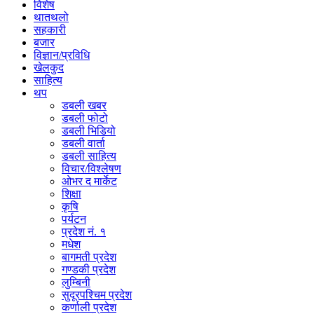
विशेष
थातथलो
सहकारी
बजार
विज्ञान/प्रविधि
खेलकुद
साहित्य
थप
डबली खबर
डबली फोटो
डबली भिडियो
डबली वार्ता
डबली साहित्य
विचार/विश्‍लेषण
ओभर द मार्केट
शिक्षा
कृषि
पर्यटन
प्रदेश नं. १
मधेश
बागमती प्रदेश
गण्डकी प्रदेश
लुम्बिनी
सुदूरपश्चिम प्रदेश
कर्णाली प्रदेश