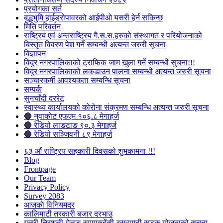
प्रयोगका सर्त
बुद्धभुमि हाईड्रोपावरको आईपीओ यसरी हेर्न सकिन्छ
मिति परिवर्तन
राष्ट्रिय एवं अन्तराष्ट्रिय गै.स.स.हरुको संस्थागत र परियोजनाको
बिस्तृत विवरण पेश गर्ने सम्बन्धी अत्यन्त जरुरी सूचना
विज्ञापन
विदुर नगरपालिकाको ट्राफिक जाम खुला गर्ने सम्बन्धी सुचना!!!
विदुर नगरपालिकाको लकडाउन पालना सम्बन्धी अत्यन्त जरुरी सूचना
सञ्चारकर्मी आवश्यकता सम्बन्धि सूचना
सम्पर्क
सुनचाँदी दररेट
स्वास्थ्य कार्यालयको कोरोना संक्रमण सम्बन्धि अत्यन्त जरुरी सूचना
🔴 नुवाकोट एफएम १०६.८ मेगाहर्ज
🔴 रेडियो लाङटाङ ९०.३ मेगाहर्ज
🔴 रेडियो सञ्जिवनी ८९ मेगाहर्ज
६३ औं राष्ट्रिय सहकारी दिवसको शुभकामना !!!
Blog
Frontpage
Our Team
Privacy Policy
Survey 2083
आजकाे विनियमदर
कालिमाटी तरकारी बजार दरभाउ
गल्छी-त्रिशुली-मेलुङ-स्याप्रुबेंसी-रसुवागढी सडक योजनाको सूचना