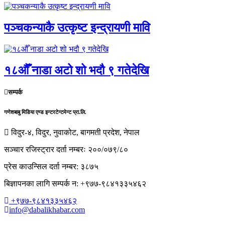
पञ्चकन्याकै उत्कृष्ट इन्द्रायणी मावि
१८औँ नाडा अटो शो भदौ ९ गतेदेखि
सम्पर्क
गणेशबाबु मिडिया एण्ड इन्टरटेन्टमेन्ट प्रा.लि.
विदुर-४, विदुर, नुवाकोट, बागमती प्रदेश, नेपाल
सञ्चार रजिस्ट्रार दर्ता नम्बरः २००/०७९/८०
प्रेस काउन्सिल दर्ता नम्बर: ३८७५
बिज्ञापनका लागि सम्पर्क न: +९७७-९८४१३३५४६२
+९७७-९८४१३३५४६२
info@dabalikhabar.com