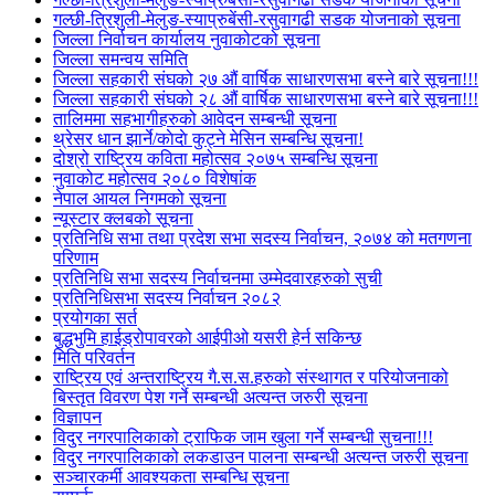
गल्छी-त्रिशुली-मेलुङ-स्याप्रुबेंसी-रसुवागढी सडक योजनाको सूचना
जिल्ला निर्वाचन कार्यालय नुवाकोटको सूचना
जिल्ला समन्वय समिति
जिल्ला सहकारी संघको २७ औं वार्षिक साधारणसभा बस्ने बारे सूचना!!!
जिल्ला सहकारी संघको २८ औं वार्षिक साधारणसभा बस्ने बारे सूचना!!!
तालिममा सहभागीहरुको आवेदन सम्बन्धी सूचना
थ्रेसर धान झार्ने/काेदाे कुट्ने मेसिन सम्बन्धि सूचना!
दोश्रो राष्ट्रिय कविता महोत्सव २०७५ सम्बन्धि सूचना
नुवाकोट महोत्सव २०८० विशेषांक
नेपाल आयल निगमको सूचना
न्यूस्टार क्लबको सूचना
प्रतिनिधि सभा तथा प्रदेश सभा सदस्य निर्वाचन, २०७४ को मतगणना
परिणाम
प्रतिनिधि सभा सदस्य निर्वाचनमा उम्मेदवारहरुको सुची
प्रतिनिधिसभा सदस्य निर्वाचन २०८२
प्रयोगका सर्त
बुद्धभुमि हाईड्रोपावरको आईपीओ यसरी हेर्न सकिन्छ
मिति परिवर्तन
राष्ट्रिय एवं अन्तराष्ट्रिय गै.स.स.हरुको संस्थागत र परियोजनाको
बिस्तृत विवरण पेश गर्ने सम्बन्धी अत्यन्त जरुरी सूचना
विज्ञापन
विदुर नगरपालिकाको ट्राफिक जाम खुला गर्ने सम्बन्धी सुचना!!!
विदुर नगरपालिकाको लकडाउन पालना सम्बन्धी अत्यन्त जरुरी सूचना
सञ्चारकर्मी आवश्यकता सम्बन्धि सूचना