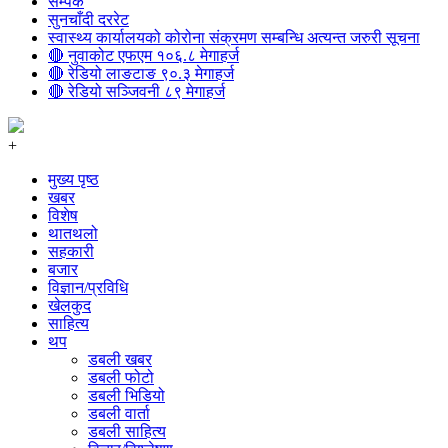
सम्पर्क
सुनचाँदी दररेट
स्वास्थ्य कार्यालयको कोरोना संक्रमण सम्बन्धि अत्यन्त जरुरी सूचना
🔴 नुवाकोट एफएम १०६.८ मेगाहर्ज
🔴 रेडियो लाङटाङ ९०.३ मेगाहर्ज
🔴 रेडियो सञ्जिवनी ८९ मेगाहर्ज
+
मुख्य पृष्ठ
खबर
विशेष
थातथलो
सहकारी
बजार
विज्ञान/प्रविधि
खेलकुद
साहित्य
थप
डबली खबर
डबली फोटो
डबली भिडियो
डबली वार्ता
डबली साहित्य