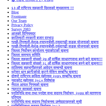
६३ औं राष्ट्रिय सहकारी दिवसको शुभकामना !!!
Blog
Frontpage
Our Team
Privacy Policy
Survey 2083
आजकाे विनियमदर
कालिमाटी तरकारी बजार दरभाउ
गल्छी-त्रिशुली-मेलुङ-स्याप्रुबेंसी-रसुवागढी सडक योजनाको सूचना
गल्छी-त्रिशुली-मेलुङ-स्याप्रुबेंसी-रसुवागढी सडक योजनाको सूचना
जिल्ला निर्वाचन कार्यालय नुवाकोटको सूचना
जिल्ला समन्वय समिति
जिल्ला सहकारी संघको २७ औं वार्षिक साधारणसभा बस्ने बारे सूचना!!!
जिल्ला सहकारी संघको २८ औं वार्षिक साधारणसभा बस्ने बारे सूचना!!!
तालिममा सहभागीहरुको आवेदन सम्बन्धी सूचना
थ्रेसर धान झार्ने/काेदाे कुट्ने मेसिन सम्बन्धि सूचना!
दोश्रो राष्ट्रिय कविता महोत्सव २०७५ सम्बन्धि सूचना
नुवाकोट महोत्सव २०८० विशेषांक
नेपाल आयल निगमको सूचना
न्यूस्टार क्लबको सूचना
प्रतिनिधि सभा तथा प्रदेश सभा सदस्य निर्वाचन, २०७४ को मतगणना
परिणाम
प्रतिनिधि सभा सदस्य निर्वाचनमा उम्मेदवारहरुको सुची
प्रतिनिधिसभा सदस्य निर्वाचन २०८२