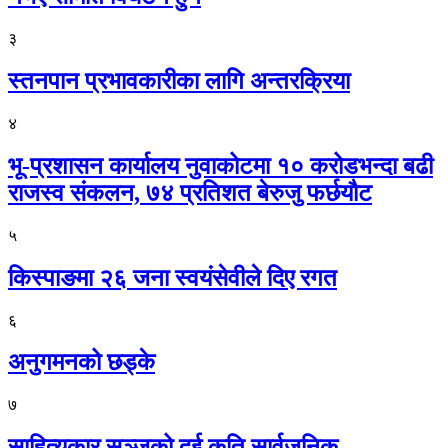
३
स्तनपान प्रभावकारीका लागि अन्तरक्रिया
४
भू-प्रशासन कार्यालय नुवाकोटमा १० करोडभन्दा बढी
राजस्व संकलन, ७४ प्रतिशत बेरुजु फर्छयौट
५
किस्पाङमा २६ जना स्वयंसेवीले दिए रगत
६
अनुगमनको छड्के
७
साहित्यकार सञ्जुको दुई कृति सार्वजनिक