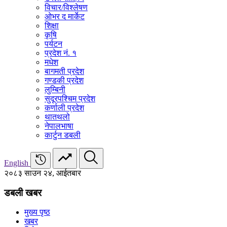
विचार/विश्‍लेषण
ओभर द मार्केट
शिक्षा
कृषि
पर्यटन
प्रदेश नं. १
मधेश
बागमती प्रदेश
गण्डकी प्रदेश
लुम्बिनी
सुदूरपश्चिम प्रदेश
कर्णाली प्रदेश
थातथलो
नेपालभाषा
कार्टुन डबली
English
२०८३ साउन २४, आईतबार
डबली खबर
मुख्य पृष्ठ
खबर