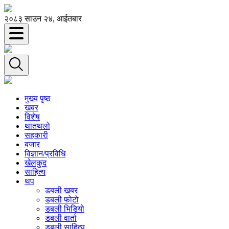
२०८३ साउन २४, आईतबार
मुख्य पृष्ठ
खबर
विशेष
थातथलो
सहकारी
बजार
विज्ञान/प्रविधि
खेलकुद
साहित्य
थप
डबली खबर
डबली फोटो
डबली भिडियो
डबली वार्ता
डबली साहित्य