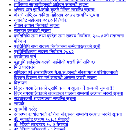
तालिममा सहभागीहरुको आवेदन सम्बन्धी सूचना
थ्रेसर धान झार्ने/काेदाे कुट्ने मेसिन सम्बन्धि सूचना!
दोश्रो राष्ट्रिय कविता महोत्सव २०७५ सम्बन्धि सूचना
नुवाकोट महोत्सव २०८० विशेषांक
नेपाल आयल निगमको सूचना
न्यूस्टार क्लबको सूचना
प्रतिनिधि सभा तथा प्रदेश सभा सदस्य निर्वाचन, २०७४ को मतगणना
परिणाम
प्रतिनिधि सभा सदस्य निर्वाचनमा उम्मेदवारहरुको सुची
प्रतिनिधिसभा सदस्य निर्वाचन २०८२
प्रयोगका सर्त
बुद्धभुमि हाईड्रोपावरको आईपीओ यसरी हेर्न सकिन्छ
मिति परिवर्तन
राष्ट्रिय एवं अन्तराष्ट्रिय गै.स.स.हरुको संस्थागत र परियोजनाको
बिस्तृत विवरण पेश गर्ने सम्बन्धी अत्यन्त जरुरी सूचना
विज्ञापन
विदुर नगरपालिकाको ट्राफिक जाम खुला गर्ने सम्बन्धी सुचना!!!
विदुर नगरपालिकाको लकडाउन पालना सम्बन्धी अत्यन्त जरुरी सूचना
सञ्चारकर्मी आवश्यकता सम्बन्धि सूचना
सम्पर्क
सुनचाँदी दररेट
स्वास्थ्य कार्यालयको कोरोना संक्रमण सम्बन्धि अत्यन्त जरुरी सूचना
🔴 नुवाकोट एफएम १०६.८ मेगाहर्ज
🔴 रेडियो लाङटाङ ९०.३ मेगाहर्ज
🔴 रेडियो सञ्जिवनी ८९ मेगाहर्ज