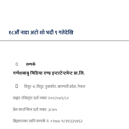
१८औँ नाडा अटो शो भदौ ९ गतेदेखि
सम्पर्क
गणेशबाबु मिडिया एण्ड इन्टरटेन्टमेन्ट प्रा.लि.
विदुर-४, विदुर, नुवाकोट, बागमती प्रदेश, नेपाल
सञ्चार रजिस्ट्रार दर्ता नम्बरः २००/०७९/८०
प्रेस काउन्सिल दर्ता नम्बर: ३८७५
बिज्ञापनका लागि सम्पर्क न: +९७७-९८४१३३५४६२