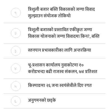
त्रिशुली बजार बस्ति विकासको जग्गा विवाद
१
सुल्झाउन संयोजक तोकियो
त्रिशूली बजारको प्रस्तावित एकीकृत जग्गा
२
विकास योजनाको जग्गा विवादमा किन?, बस्ति
विकास दर्ता नभए समिति विघटन हुने
स्तनपान प्रभावकारीका लागि अन्तरक्रिया
३
भू-प्रशासन कार्यालय नुवाकोटमा १०
४
करोडभन्दा बढी राजस्व संकलन, ७४ प्रतिशत
बेरुजु फर्छयौट
किस्पाङमा २६ जना स्वयंसेवीले दिए रगत
५
अनुगमनको छड्के
६