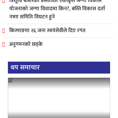
त्रिशूली बजारको प्रस्तावित एकीकृत जग्गा विकास
योजनाको जग्गा विवादमा किन?, बस्ति विकास दर्ता
नभए समिति विघटन हुने
किस्पाङमा २६ जना स्वयंसेवीले दिए रगत
अनुगमनको छड्के
थप समाचार