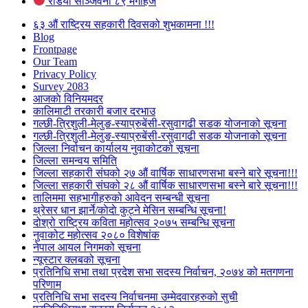
रेडियो सञ्जिवनी ८९ मेगाहर्ज
६३ औं राष्ट्रिय सहकारी दिवसको शुभकामना !!!
Blog
Frontpage
Our Team
Privacy Policy
Survey 2083
आजकाे विनियमदर
कालिमाटी तरकारी बजार दरभाउ
गल्छी-त्रिशुली-मेलुङ-स्याप्रुबेंसी-रसुवागढी सडक योजनाको सूचना
गल्छी-त्रिशुली-मेलुङ-स्याप्रुबेंसी-रसुवागढी सडक योजनाको सूचना
जिल्ला निर्वाचन कार्यालय नुवाकोटको सूचना
जिल्ला समन्वय समिति
जिल्ला सहकारी संघको २७ औं वार्षिक साधारणसभा बस्ने बारे सूचना!!!
जिल्ला सहकारी संघको २८ औं वार्षिक साधारणसभा बस्ने बारे सूचना!!!
तालिममा सहभागीहरुको आवेदन सम्बन्धी सूचना
थ्रेसर धान झार्ने/काेदाे कुट्ने मेसिन सम्बन्धि सूचना!
दोश्रो राष्ट्रिय कविता महोत्सव २०७५ सम्बन्धि सूचना
नुवाकोट महोत्सव २०८० विशेषांक
नेपाल आयल निगमको सूचना
न्यूस्टार क्लबको सूचना
प्रतिनिधि सभा तथा प्रदेश सभा सदस्य निर्वाचन, २०७४ को मतगणना
परिणाम
प्रतिनिधि सभा सदस्य निर्वाचनमा उम्मेदवारहरुको सुची