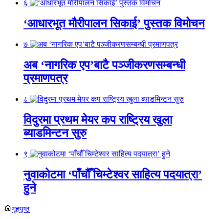
६
‘आधारभूत मौरीपालन सिकाई’ पुस्तक विमोचन
७
अब ‘नागरिक एप’बाटै पञ्जीकरणसम्बन्धी
प्रमाणपत्र
८
विदुरमा प्रथम मेयर कप राष्ट्रिय खुला
ब्याडमिन्टन सुरु
९
नुवाकोटमा ‘पाँचौँ चिम्टेश्वर साहित्य पदयात्रा’
हुने
गृहपृष्ठ