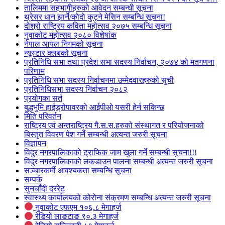
तालिममा सहभागीहरुको आवेदन सम्बन्धी सूचना
थ्रेसर धान झार्ने/काेदाे कुट्ने मेसिन सम्बन्धि सूचना!
दोश्रो राष्ट्रिय कविता महोत्सव २०७५ सम्बन्धि सूचना
नुवाकोट महोत्सव २०८० विशेषांक
नेपाल आयल निगमको सूचना
न्यूस्टार क्लबको सूचना
प्रतिनिधि सभा तथा प्रदेश सभा सदस्य निर्वाचन, २०७४ को मतगणना
परिणाम
प्रतिनिधि सभा सदस्य निर्वाचनमा उम्मेदवारहरुको सुची
प्रतिनिधिसभा सदस्य निर्वाचन २०८२
प्रयोगका सर्त
बुद्धभुमि हाईड्रोपावरको आईपीओ यसरी हेर्न सकिन्छ
मिति परिवर्तन
राष्ट्रिय एवं अन्तराष्ट्रिय गै.स.स.हरुको संस्थागत र परियोजनाको
बिस्तृत विवरण पेश गर्ने सम्बन्धी अत्यन्त जरुरी सूचना
विज्ञापन
विदुर नगरपालिकाको ट्राफिक जाम खुला गर्ने सम्बन्धी सुचना!!!
विदुर नगरपालिकाको लकडाउन पालना सम्बन्धी अत्यन्त जरुरी सूचना
सञ्चारकर्मी आवश्यकता सम्बन्धि सूचना
सम्पर्क
सुनचाँदी दररेट
स्वास्थ्य कार्यालयको कोरोना संक्रमण सम्बन्धि अत्यन्त जरुरी सूचना
नुवाकोट एफएम १०६.८ मेगाहर्ज
रेडियो लाङटाङ ९०.३ मेगाहर्ज