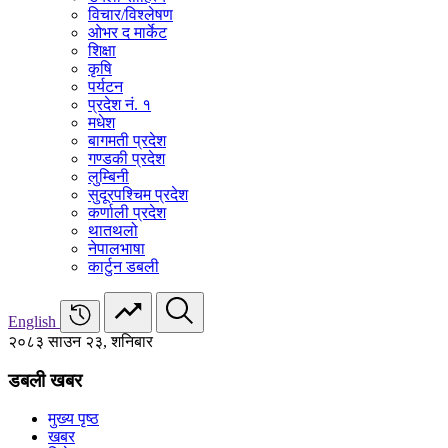
विचार/विश्‍लेषण
ओभर द मार्केट
शिक्षा
कृषि
पर्यटन
प्रदेश नं. १
मधेश
बागमती प्रदेश
गण्डकी प्रदेश
लुम्बिनी
सुदूरपश्चिम प्रदेश
कर्णाली प्रदेश
थातथलो
नेपालभाषा
कार्टुन डबली
English
२०८३ साउन २३, शनिबार
डबली खबर
मुख्य पृष्ठ
खबर