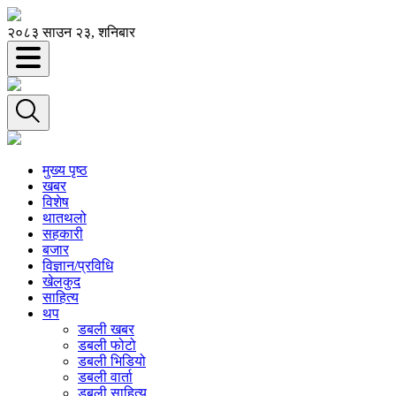
२०८३ साउन २३, शनिबार
मुख्य पृष्ठ
खबर
विशेष
थातथलो
सहकारी
बजार
विज्ञान/प्रविधि
खेलकुद
साहित्य
थप
डबली खबर
डबली फोटो
डबली भिडियो
डबली वार्ता
डबली साहित्य