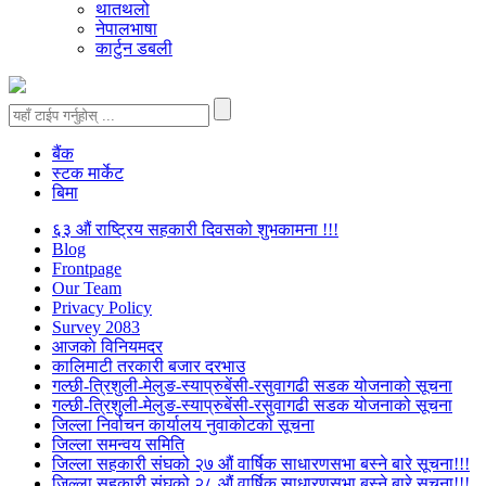
थातथलो
नेपालभाषा
कार्टुन डबली
बैंक
स्टक मार्केट
बिमा
६३ औं राष्ट्रिय सहकारी दिवसको शुभकामना !!!
Blog
Frontpage
Our Team
Privacy Policy
Survey 2083
आजकाे विनियमदर
कालिमाटी तरकारी बजार दरभाउ
गल्छी-त्रिशुली-मेलुङ-स्याप्रुबेंसी-रसुवागढी सडक योजनाको सूचना
गल्छी-त्रिशुली-मेलुङ-स्याप्रुबेंसी-रसुवागढी सडक योजनाको सूचना
जिल्ला निर्वाचन कार्यालय नुवाकोटको सूचना
जिल्ला समन्वय समिति
जिल्ला सहकारी संघको २७ औं वार्षिक साधारणसभा बस्ने बारे सूचना!!!
जिल्ला सहकारी संघको २८ औं वार्षिक साधारणसभा बस्ने बारे सूचना!!!