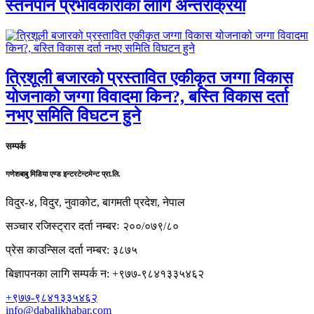
स्तनपान प्रभावकारीका लागि अन्तरक्रिया
त्रिशूली बजारको प्रस्तावित एकीकृत जग्गा विकास
योजनाको जग्गा विवादमा किन?, बस्ति विकास दर्ता
नभए समिति विघटन हुने
सम्पर्क
गणेशबाबु मिडिया एण्ड इन्टरटेन्टमेन्ट प्रा.लि.
विदुर-४, विदुर, नुवाकोट, बागमती प्रदेश, नेपाल
सञ्चार रजिस्ट्रार दर्ता नम्बरः २००/०७९/८०
प्रेस काउन्सिल दर्ता नम्बर: ३८७५
बिज्ञापनका लागि सम्पर्क न: +९७७-९८४१३३५४६२
+९७७-९८४१३३५४६२
info@dabalikhabar.com