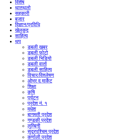
विशेष
थातथलो
सहकारी
बजार
विज्ञान/प्रविधि
खेलकुद
साहित्य
थप
डबली खबर
डबली फोटो
डबली भिडियो
डबली वार्ता
डबली साहित्य
विचार/विश्‍लेषण
ओभर द मार्केट
शिक्षा
कृषि
पर्यटन
प्रदेश नं. १
मधेश
बागमती प्रदेश
गण्डकी प्रदेश
लुम्बिनी
सुदूरपश्चिम प्रदेश
कर्णाली प्रदेश