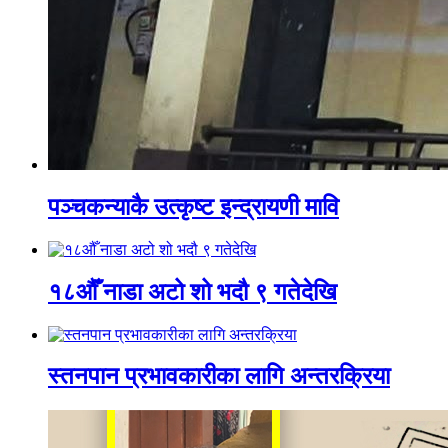
पञ्चकन्याकै उत्कृष्ट इन्द्रायणी मावि
१८औँ नाडा अटो शो भदौ ९ गतेदेखि
स्तनपान प्रभावकारीका लागि अन्तरक्रिया