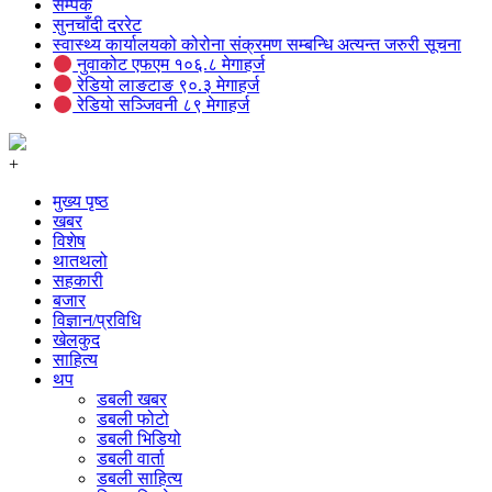
सम्पर्क
सुनचाँदी दररेट
स्वास्थ्य कार्यालयको कोरोना संक्रमण सम्बन्धि अत्यन्त जरुरी सूचना
नुवाकोट एफएम १०६.८ मेगाहर्ज
रेडियो लाङटाङ ९०.३ मेगाहर्ज
रेडियो सञ्जिवनी ८९ मेगाहर्ज
+
मुख्य पृष्ठ
खबर
विशेष
थातथलो
सहकारी
बजार
विज्ञान/प्रविधि
खेलकुद
साहित्य
थप
डबली खबर
डबली फोटो
डबली भिडियो
डबली वार्ता
डबली साहित्य