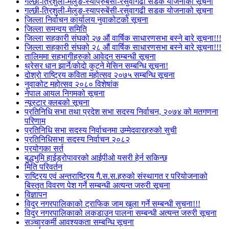
गल्छी-त्रिशुली-मेलुङ-स्याप्रुबेंसी-रसुवागढी सडक योजनाको सूचना
गल्छी-त्रिशुली-मेलुङ-स्याप्रुबेंसी-रसुवागढी सडक योजनाको सूचना
जिल्ला निर्वाचन कार्यालय नुवाकोटको सूचना
जिल्ला समन्वय समिति
जिल्ला सहकारी संघको २७ औं वार्षिक साधारणसभा बस्ने बारे सूचना!!!
जिल्ला सहकारी संघको २८ औं वार्षिक साधारणसभा बस्ने बारे सूचना!!!
तालिममा सहभागीहरुको आवेदन सम्बन्धी सूचना
थ्रेसर धान झार्ने/काेदाे कुट्ने मेसिन सम्बन्धि सूचना!
दोश्रो राष्ट्रिय कविता महोत्सव २०७५ सम्बन्धि सूचना
नुवाकोट महोत्सव २०८० विशेषांक
नेपाल आयल निगमको सूचना
न्यूस्टार क्लबको सूचना
प्रतिनिधि सभा तथा प्रदेश सभा सदस्य निर्वाचन, २०७४ को मतगणना
परिणाम
प्रतिनिधि सभा सदस्य निर्वाचनमा उम्मेदवारहरुको सुची
प्रतिनिधिसभा सदस्य निर्वाचन २०८२
प्रयोगका सर्त
बुद्धभुमि हाईड्रोपावरको आईपीओ यसरी हेर्न सकिन्छ
मिति परिवर्तन
राष्ट्रिय एवं अन्तराष्ट्रिय गै.स.स.हरुको संस्थागत र परियोजनाको
बिस्तृत विवरण पेश गर्ने सम्बन्धी अत्यन्त जरुरी सूचना
विज्ञापन
विदुर नगरपालिकाको ट्राफिक जाम खुला गर्ने सम्बन्धी सुचना!!!
विदुर नगरपालिकाको लकडाउन पालना सम्बन्धी अत्यन्त जरुरी सूचना
सञ्चारकर्मी आवश्यकता सम्बन्धि सूचना