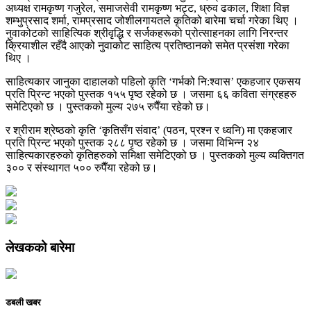
अध्यक्ष रामकृष्ण गजुरेल, समाजसेवी रामकृष्ण भट्ट, ध्रुव ढकाल, शिक्षा विज्ञ
शम्भुप्रसाद शर्मा, रामप्रसाद जोशीलगायतले कृतिको बारेमा चर्चा गरेका थिए ।
नुवाकोटको साहित्यिक श्रीवृद्धि र सर्जकहरूको प्रोत्साहनका लागि निरन्तर
क्रियाशील रहँदै आएको नुवाकोट साहित्य प्रतिष्ठानको समेत प्रसंशा गरेका
थिए ।
साहित्यकार जानुका दाहालको पहिलो कृति ‘गर्भको नि:श्वास’ एकहजार एकसय
प्रति प्रिन्ट भएको पुस्तक १५५ पृष्ठ रहेको छ । जसमा ६६ कविता संग्रहहरु
समेटिएको छ । पुस्तकको मुल्य २७५ रुपैँया रहेको छ।
र श्रीराम श्रेष्ठको कृति ‘कृतिसँग संवाद’ (पठन, प्रश्न र ध्वनि) मा एकहजार
प्रति प्रिन्ट भएको पुस्तक २८८ पृष्ठ रहेको छ । जसमा विभिन्न २४
साहित्यकारहरुको कृतिहरुको समिक्षा समेटिएको छ । पुस्तकको मुल्य व्यक्तिगत
३०० र संस्थागत ५०० रुपैँया रहेको छ।
लेखकको बारेमा
डबली खबर