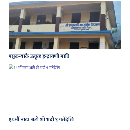
पञ्चकन्याकै उत्कृष्ट इन्द्रायणी मावि
१८औँ नाडा अटो शो भदौ ९ गतेदेखि