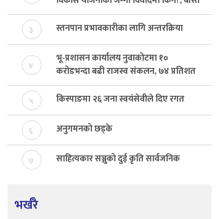
विकास योजनाको जग्गा विवादमा किन?, बस्ति
विकास दर्ता नभए समिति विघटन हुने
स्तनपान प्रभावकारीका लागि अन्तरक्रिया
३
भू-प्रशासन कार्यालय नुवाकोटमा १०
४
करोडभन्दा बढी राजस्व संकलन, ७४ प्रतिशत
बेरुजु फर्छयौट
किस्पाङमा २६ जना स्वयंसेवीले दिए रगत
५
अनुगमनको छड्के
६
साहित्यकार सञ्जुको दुई कृति सार्वजनिक
७
भर्खरै