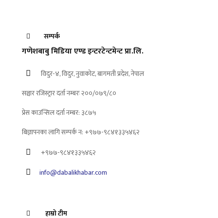
सम्पर्क
गणेशबाबु मिडिया एण्ड इन्टरटेन्टमेन्ट प्रा.लि.
विदुर-४, विदुर, नुवाकोट, बागमती प्रदेश, नेपाल
सञ्चार रजिस्ट्रार दर्ता नम्बरः २००/०७९/८०
प्रेस काउन्सिल दर्ता नम्बर: ३८७५
बिज्ञापनका लागि सम्पर्क न: +९७७-९८४१३३५४६२
+९७७-९८४१३३५४६२
info@dabalikhabar.com
हाम्रो टीम