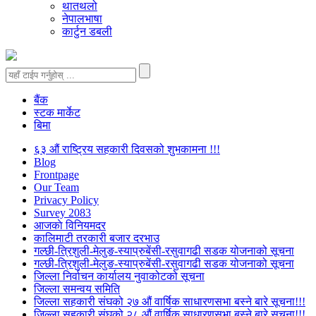
थातथलो
नेपालभाषा
कार्टुन डबली
बैंक
स्टक मार्केट
बिमा
६३ औं राष्ट्रिय सहकारी दिवसको शुभकामना !!!
Blog
Frontpage
Our Team
Privacy Policy
Survey 2083
आजकाे विनियमदर
कालिमाटी तरकारी बजार दरभाउ
गल्छी-त्रिशुली-मेलुङ-स्याप्रुबेंसी-रसुवागढी सडक योजनाको सूचना
गल्छी-त्रिशुली-मेलुङ-स्याप्रुबेंसी-रसुवागढी सडक योजनाको सूचना
जिल्ला निर्वाचन कार्यालय नुवाकोटको सूचना
जिल्ला समन्वय समिति
जिल्ला सहकारी संघको २७ औं वार्षिक साधारणसभा बस्ने बारे सूचना!!!
जिल्ला सहकारी संघको २८ औं वार्षिक साधारणसभा बस्ने बारे सूचना!!!