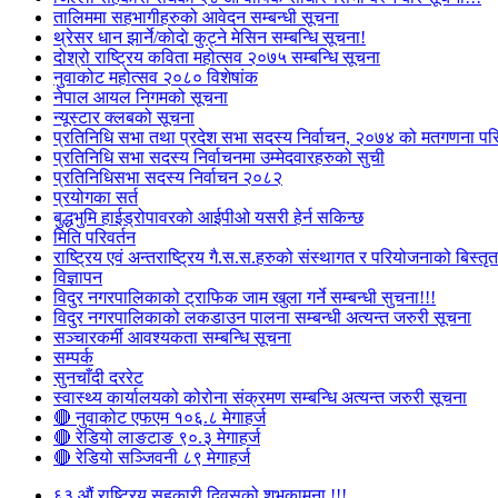
तालिममा सहभागीहरुको आवेदन सम्बन्धी सूचना
थ्रेसर धान झार्ने/काेदाे कुट्ने मेसिन सम्बन्धि सूचना!
दोश्रो राष्ट्रिय कविता महोत्सव २०७५ सम्बन्धि सूचना
नुवाकोट महोत्सव २०८० विशेषांक
नेपाल आयल निगमको सूचना
न्यूस्टार क्लबको सूचना
प्रतिनिधि सभा तथा प्रदेश सभा सदस्य निर्वाचन, २०७४ को मतगणना पर
प्रतिनिधि सभा सदस्य निर्वाचनमा उम्मेदवारहरुको सुची
प्रतिनिधिसभा सदस्य निर्वाचन २०८२
प्रयोगका सर्त
बुद्धभुमि हाईड्रोपावरको आईपीओ यसरी हेर्न सकिन्छ
मिति परिवर्तन
राष्ट्रिय एवं अन्तराष्ट्रिय गै.स.स.हरुको संस्थागत र परियोजनाको बिस्तृत 
विज्ञापन
विदुर नगरपालिकाको ट्राफिक जाम खुला गर्ने सम्बन्धी सुचना!!!
विदुर नगरपालिकाको लकडाउन पालना सम्बन्धी अत्यन्त जरुरी सूचना
सञ्चारकर्मी आवश्यकता सम्बन्धि सूचना
सम्पर्क
सुनचाँदी दररेट
स्वास्थ्य कार्यालयको कोरोना संक्रमण सम्बन्धि अत्यन्त जरुरी सूचना
🔴 नुवाकोट एफएम १०६.८ मेगाहर्ज
🔴 रेडियो लाङटाङ ९०.३ मेगाहर्ज
🔴 रेडियो सञ्जिवनी ८९ मेगाहर्ज
६३ औं राष्ट्रिय सहकारी दिवसको शुभकामना !!!