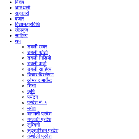
विशेष
थातथलो
सहकारी
बजार
विज्ञान/प्रविधि
खेलकुद
साहित्य
थप
डबली खबर
डबली फोटो
डबली भिडियो
डबली वार्ता
डबली साहित्य
विचार/विश्‍लेषण
ओभर द मार्केट
शिक्षा
कृषि
पर्यटन
प्रदेश नं. १
मधेश
बागमती प्रदेश
गण्डकी प्रदेश
लुम्बिनी
सुदूरपश्चिम प्रदेश
कर्णाली प्रदेश