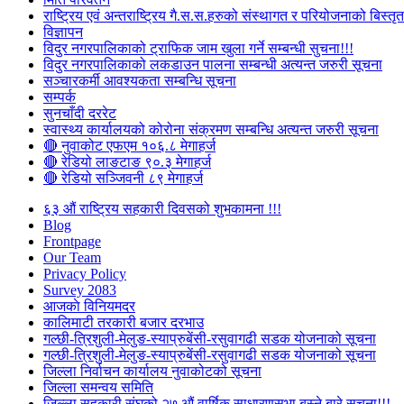
राष्ट्रिय एवं अन्तराष्ट्रिय गै.स.स.हरुको संस्थागत र परियोजनाको बिस्तृत 
विज्ञापन
विदुर नगरपालिकाको ट्राफिक जाम खुला गर्ने सम्बन्धी सुचना!!!
विदुर नगरपालिकाको लकडाउन पालना सम्बन्धी अत्यन्त जरुरी सूचना
सञ्चारकर्मी आवश्यकता सम्बन्धि सूचना
सम्पर्क
सुनचाँदी दररेट
स्वास्थ्य कार्यालयको कोरोना संक्रमण सम्बन्धि अत्यन्त जरुरी सूचना
🔴 नुवाकोट एफएम १०६.८ मेगाहर्ज
🔴 रेडियो लाङटाङ ९०.३ मेगाहर्ज
🔴 रेडियो सञ्जिवनी ८९ मेगाहर्ज
६३ औं राष्ट्रिय सहकारी दिवसको शुभकामना !!!
Blog
Frontpage
Our Team
Privacy Policy
Survey 2083
आजकाे विनियमदर
कालिमाटी तरकारी बजार दरभाउ
गल्छी-त्रिशुली-मेलुङ-स्याप्रुबेंसी-रसुवागढी सडक योजनाको सूचना
गल्छी-त्रिशुली-मेलुङ-स्याप्रुबेंसी-रसुवागढी सडक योजनाको सूचना
जिल्ला निर्वाचन कार्यालय नुवाकोटको सूचना
जिल्ला समन्वय समिति
जिल्ला सहकारी संघको २७ औं वार्षिक साधारणसभा बस्ने बारे सूचना!!!