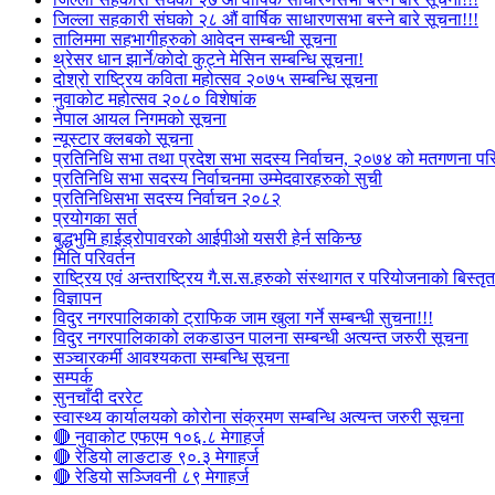
जिल्ला सहकारी संघको २८ औं वार्षिक साधारणसभा बस्ने बारे सूचना!!!
तालिममा सहभागीहरुको आवेदन सम्बन्धी सूचना
थ्रेसर धान झार्ने/काेदाे कुट्ने मेसिन सम्बन्धि सूचना!
दोश्रो राष्ट्रिय कविता महोत्सव २०७५ सम्बन्धि सूचना
नुवाकोट महोत्सव २०८० विशेषांक
नेपाल आयल निगमको सूचना
न्यूस्टार क्लबको सूचना
प्रतिनिधि सभा तथा प्रदेश सभा सदस्य निर्वाचन, २०७४ को मतगणना पर
प्रतिनिधि सभा सदस्य निर्वाचनमा उम्मेदवारहरुको सुची
प्रतिनिधिसभा सदस्य निर्वाचन २०८२
प्रयोगका सर्त
बुद्धभुमि हाईड्रोपावरको आईपीओ यसरी हेर्न सकिन्छ
मिति परिवर्तन
राष्ट्रिय एवं अन्तराष्ट्रिय गै.स.स.हरुको संस्थागत र परियोजनाको बिस्तृत 
विज्ञापन
विदुर नगरपालिकाको ट्राफिक जाम खुला गर्ने सम्बन्धी सुचना!!!
विदुर नगरपालिकाको लकडाउन पालना सम्बन्धी अत्यन्त जरुरी सूचना
सञ्चारकर्मी आवश्यकता सम्बन्धि सूचना
सम्पर्क
सुनचाँदी दररेट
स्वास्थ्य कार्यालयको कोरोना संक्रमण सम्बन्धि अत्यन्त जरुरी सूचना
🔴 नुवाकोट एफएम १०६.८ मेगाहर्ज
🔴 रेडियो लाङटाङ ९०.३ मेगाहर्ज
🔴 रेडियो सञ्जिवनी ८९ मेगाहर्ज