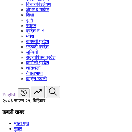
विचार/विश्‍लेषण
ओभर द मार्केट
शिक्षा
कृषि
पर्यटन
प्रदेश नं. १
मधेश
बागमती प्रदेश
गण्डकी प्रदेश
लुम्बिनी
सुदूरपश्चिम प्रदेश
कर्णाली प्रदेश
थातथलो
नेपालभाषा
कार्टुन डबली
English
२०८३ साउन २१, बिहिबार
डबली खबर
मुख्य पृष्ठ
खबर