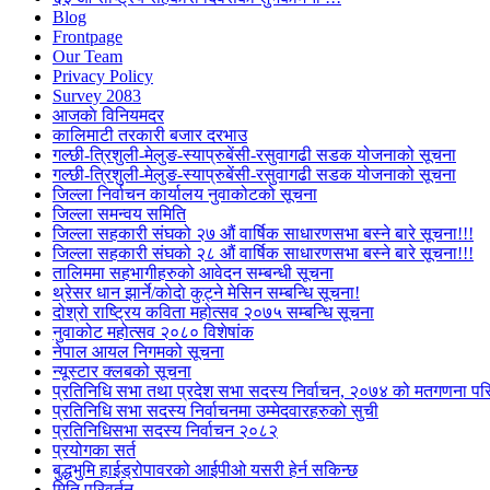
Blog
Frontpage
Our Team
Privacy Policy
Survey 2083
आजकाे विनियमदर
कालिमाटी तरकारी बजार दरभाउ
गल्छी-त्रिशुली-मेलुङ-स्याप्रुबेंसी-रसुवागढी सडक योजनाको सूचना
गल्छी-त्रिशुली-मेलुङ-स्याप्रुबेंसी-रसुवागढी सडक योजनाको सूचना
जिल्ला निर्वाचन कार्यालय नुवाकोटको सूचना
जिल्ला समन्वय समिति
जिल्ला सहकारी संघको २७ औं वार्षिक साधारणसभा बस्ने बारे सूचना!!!
जिल्ला सहकारी संघको २८ औं वार्षिक साधारणसभा बस्ने बारे सूचना!!!
तालिममा सहभागीहरुको आवेदन सम्बन्धी सूचना
थ्रेसर धान झार्ने/काेदाे कुट्ने मेसिन सम्बन्धि सूचना!
दोश्रो राष्ट्रिय कविता महोत्सव २०७५ सम्बन्धि सूचना
नुवाकोट महोत्सव २०८० विशेषांक
नेपाल आयल निगमको सूचना
न्यूस्टार क्लबको सूचना
प्रतिनिधि सभा तथा प्रदेश सभा सदस्य निर्वाचन, २०७४ को मतगणना पर
प्रतिनिधि सभा सदस्य निर्वाचनमा उम्मेदवारहरुको सुची
प्रतिनिधिसभा सदस्य निर्वाचन २०८२
प्रयोगका सर्त
बुद्धभुमि हाईड्रोपावरको आईपीओ यसरी हेर्न सकिन्छ
मिति परिवर्तन