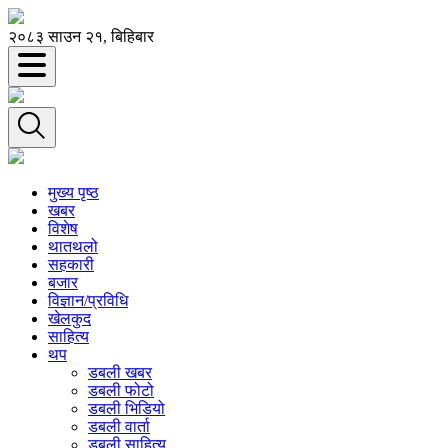
२०८३ साउन २१, बिहिबार
मुख्य पृष्ठ
खबर
विशेष
थातथलो
सहकारी
बजार
विज्ञान/प्रविधि
खेलकुद
साहित्य
थप
डबली खबर
डबली फोटो
डबली भिडियो
डबली वार्ता
डबली साहित्य