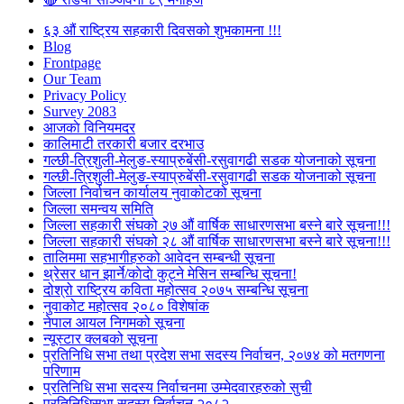
६३ औं राष्ट्रिय सहकारी दिवसको शुभकामना !!!
Blog
Frontpage
Our Team
Privacy Policy
Survey 2083
आजकाे विनियमदर
कालिमाटी तरकारी बजार दरभाउ
गल्छी-त्रिशुली-मेलुङ-स्याप्रुबेंसी-रसुवागढी सडक योजनाको सूचना
गल्छी-त्रिशुली-मेलुङ-स्याप्रुबेंसी-रसुवागढी सडक योजनाको सूचना
जिल्ला निर्वाचन कार्यालय नुवाकोटको सूचना
जिल्ला समन्वय समिति
जिल्ला सहकारी संघको २७ औं वार्षिक साधारणसभा बस्ने बारे सूचना!!!
जिल्ला सहकारी संघको २८ औं वार्षिक साधारणसभा बस्ने बारे सूचना!!!
तालिममा सहभागीहरुको आवेदन सम्बन्धी सूचना
थ्रेसर धान झार्ने/काेदाे कुट्ने मेसिन सम्बन्धि सूचना!
दोश्रो राष्ट्रिय कविता महोत्सव २०७५ सम्बन्धि सूचना
नुवाकोट महोत्सव २०८० विशेषांक
नेपाल आयल निगमको सूचना
न्यूस्टार क्लबको सूचना
प्रतिनिधि सभा तथा प्रदेश सभा सदस्य निर्वाचन, २०७४ को मतगणना
परिणाम
प्रतिनिधि सभा सदस्य निर्वाचनमा उम्मेदवारहरुको सुची
प्रतिनिधिसभा सदस्य निर्वाचन २०८२