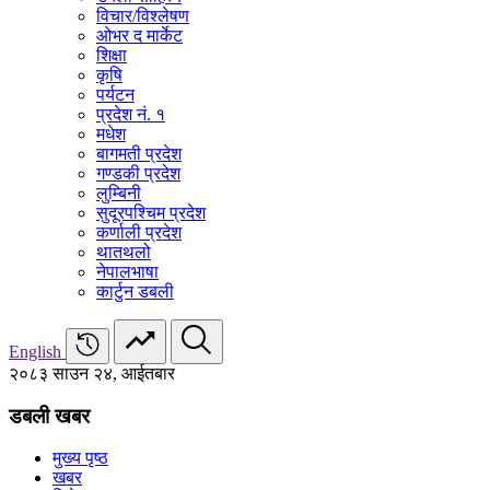
विचार/विश्‍लेषण
ओभर द मार्केट
शिक्षा
कृषि
पर्यटन
प्रदेश नं. १
मधेश
बागमती प्रदेश
गण्डकी प्रदेश
लुम्बिनी
सुदूरपश्चिम प्रदेश
कर्णाली प्रदेश
थातथलो
नेपालभाषा
कार्टुन डबली
English
२०८३ साउन २४, आईतबार
डबली खबर
मुख्य पृष्ठ
खबर