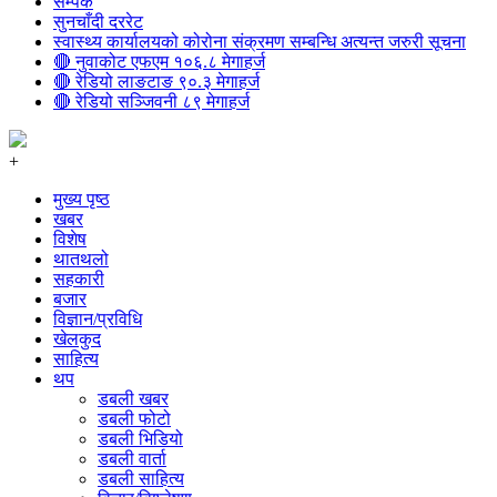
सम्पर्क
सुनचाँदी दररेट
स्वास्थ्य कार्यालयको कोरोना संक्रमण सम्बन्धि अत्यन्त जरुरी सूचना
🔴 नुवाकोट एफएम १०६.८ मेगाहर्ज
🔴 रेडियो लाङटाङ ९०.३ मेगाहर्ज
🔴 रेडियो सञ्जिवनी ८९ मेगाहर्ज
+
मुख्य पृष्ठ
खबर
विशेष
थातथलो
सहकारी
बजार
विज्ञान/प्रविधि
खेलकुद
साहित्य
थप
डबली खबर
डबली फोटो
डबली भिडियो
डबली वार्ता
डबली साहित्य