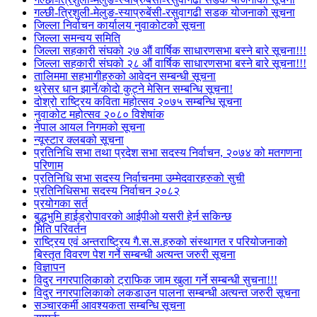
गल्छी-त्रिशुली-मेलुङ-स्याप्रुबेंसी-रसुवागढी सडक योजनाको सूचना
जिल्ला निर्वाचन कार्यालय नुवाकोटको सूचना
जिल्ला समन्वय समिति
जिल्ला सहकारी संघको २७ औं वार्षिक साधारणसभा बस्ने बारे सूचना!!!
जिल्ला सहकारी संघको २८ औं वार्षिक साधारणसभा बस्ने बारे सूचना!!!
तालिममा सहभागीहरुको आवेदन सम्बन्धी सूचना
थ्रेसर धान झार्ने/काेदाे कुट्ने मेसिन सम्बन्धि सूचना!
दोश्रो राष्ट्रिय कविता महोत्सव २०७५ सम्बन्धि सूचना
नुवाकोट महोत्सव २०८० विशेषांक
नेपाल आयल निगमको सूचना
न्यूस्टार क्लबको सूचना
प्रतिनिधि सभा तथा प्रदेश सभा सदस्य निर्वाचन, २०७४ को मतगणना
परिणाम
प्रतिनिधि सभा सदस्य निर्वाचनमा उम्मेदवारहरुको सुची
प्रतिनिधिसभा सदस्य निर्वाचन २०८२
प्रयोगका सर्त
बुद्धभुमि हाईड्रोपावरको आईपीओ यसरी हेर्न सकिन्छ
मिति परिवर्तन
राष्ट्रिय एवं अन्तराष्ट्रिय गै.स.स.हरुको संस्थागत र परियोजनाको
बिस्तृत विवरण पेश गर्ने सम्बन्धी अत्यन्त जरुरी सूचना
विज्ञापन
विदुर नगरपालिकाको ट्राफिक जाम खुला गर्ने सम्बन्धी सुचना!!!
विदुर नगरपालिकाको लकडाउन पालना सम्बन्धी अत्यन्त जरुरी सूचना
सञ्चारकर्मी आवश्यकता सम्बन्धि सूचना