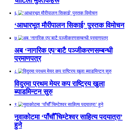
चोटिला मुक्तकहरू
६
‘आधारभूत मौरीपालन सिकाई’ पुस्तक विमोचन
७
अब ‘नागरिक एप’बाटै पञ्जीकरणसम्बन्धी
प्रमाणपत्र
८
विदुरमा प्रथम मेयर कप राष्ट्रिय खुला
ब्याडमिन्टन सुरु
९
नुवाकोटमा ‘पाँचौँ चिम्टेश्वर साहित्य पदयात्रा’
हुने