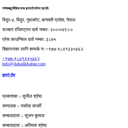
गणेशबाबु मिडिया एण्ड इन्टरटेन्टमेन्ट प्रा.लि.
विदुर-४, विदुर, नुवाकोट, बागमती प्रदेश, नेपाल
सञ्चार रजिस्ट्रार दर्ता नम्बरः २००/०७९/८०
प्रेस काउन्सिल दर्ता नम्बर: ३८७५
बिज्ञापनका लागि सम्पर्क न: +९७७-९८४१३३५४६२
+९७७-९८४१३३५४६२
info@dabalikhabar.com
हाम्रो टीम
प्रकाशक :-
सुनील श्रेष्ठ
सम्पादक :-
यसोदा कार्की
सम्बाददाता :-
सुजन कुमाल
सम्बाददाता :-
अस्मिता श्रेष्ठ