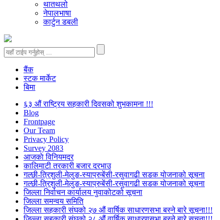
थातथलो
नेपालभाषा
कार्टुन डबली
बैंक
स्टक मार्केट
बिमा
६३ औं राष्ट्रिय सहकारी दिवसको शुभकामना !!!
Blog
Frontpage
Our Team
Privacy Policy
Survey 2083
आजकाे विनियमदर
कालिमाटी तरकारी बजार दरभाउ
गल्छी-त्रिशुली-मेलुङ-स्याप्रुबेंसी-रसुवागढी सडक योजनाको सूचना
गल्छी-त्रिशुली-मेलुङ-स्याप्रुबेंसी-रसुवागढी सडक योजनाको सूचना
जिल्ला निर्वाचन कार्यालय नुवाकोटको सूचना
जिल्ला समन्वय समिति
जिल्ला सहकारी संघको २७ औं वार्षिक साधारणसभा बस्ने बारे सूचना!!!
जिल्ला सहकारी संघको २८ औं वार्षिक साधारणसभा बस्ने बारे सूचना!!!