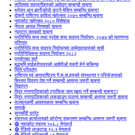
तालिममा सहभागीहरुको आवेदन सम्बन्धी सूचना
थ्रेसर धान झार्ने/काेदाे कुट्ने मेसिन सम्बन्धि सूचना!
दोश्रो राष्ट्रिय कविता महोत्सव २०७५ सम्बन्धि सूचना
नुवाकोट महोत्सव २०८० विशेषांक
नेपाल आयल निगमको सूचना
न्यूस्टार क्लबको सूचना
प्रतिनिधि सभा तथा प्रदेश सभा सदस्य निर्वाचन, २०७४ को मतगणना
परिणाम
प्रतिनिधि सभा सदस्य निर्वाचनमा उम्मेदवारहरुको सुची
प्रतिनिधिसभा सदस्य निर्वाचन २०८२
प्रयोगका सर्त
बुद्धभुमि हाईड्रोपावरको आईपीओ यसरी हेर्न सकिन्छ
मिति परिवर्तन
राष्ट्रिय एवं अन्तराष्ट्रिय गै.स.स.हरुको संस्थागत र परियोजनाको
बिस्तृत विवरण पेश गर्ने सम्बन्धी अत्यन्त जरुरी सूचना
विज्ञापन
विदुर नगरपालिकाको ट्राफिक जाम खुला गर्ने सम्बन्धी सुचना!!!
विदुर नगरपालिकाको लकडाउन पालना सम्बन्धी अत्यन्त जरुरी सूचना
सञ्चारकर्मी आवश्यकता सम्बन्धि सूचना
सम्पर्क
सुनचाँदी दररेट
स्वास्थ्य कार्यालयको कोरोना संक्रमण सम्बन्धि अत्यन्त जरुरी सूचना
🔴 नुवाकोट एफएम १०६.८ मेगाहर्ज
🔴 रेडियो लाङटाङ ९०.३ मेगाहर्ज
🔴 रेडियो सञ्जिवनी ८९ मेगाहर्ज