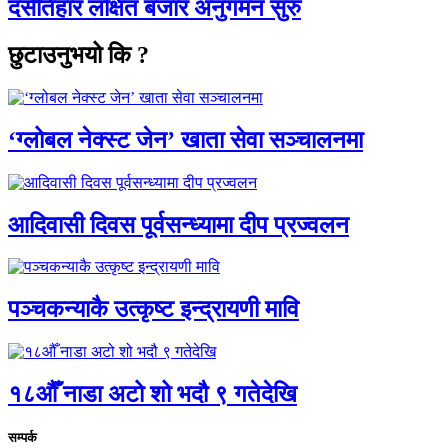
दसैँतिहार लक्षित बजार अनुगमन सुरु
छुटाउनुभयो कि ?
‘ग्लोबल नेक्स्ट जेन’ खाता सेवा सञ्चालनमा
आदिवासी दिवस पूर्वसन्ध्यामा दीप प्रज्वलन
पञ्चकन्याकै उत्कृष्ट इन्द्रायणी मावि
१८औँ नाडा अटो शो भदौ ९ गतेदेखि
सम्पर्क