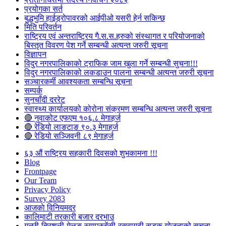
प्रयोगका सर्त
बुद्धभुमि हाईड्रोपावरको आईपीओ यसरी हेर्न सकिन्छ
मिति परिवर्तन
राष्ट्रिय एवं अन्तराष्ट्रिय गै.स.स.हरुको संस्थागत र परियोजनाको
बिस्तृत विवरण पेश गर्ने सम्बन्धी अत्यन्त जरुरी सूचना
विज्ञापन
विदुर नगरपालिकाको ट्राफिक जाम खुला गर्ने सम्बन्धी सुचना!!!
विदुर नगरपालिकाको लकडाउन पालना सम्बन्धी अत्यन्त जरुरी सूचना
सञ्चारकर्मी आवश्यकता सम्बन्धि सूचना
सम्पर्क
सुनचाँदी दररेट
स्वास्थ्य कार्यालयको कोरोना संक्रमण सम्बन्धि अत्यन्त जरुरी सूचना
🔴 नुवाकोट एफएम १०६.८ मेगाहर्ज
🔴 रेडियो लाङटाङ ९०.३ मेगाहर्ज
🔴 रेडियो सञ्जिवनी ८९ मेगाहर्ज
६३ औं राष्ट्रिय सहकारी दिवसको शुभकामना !!!
Blog
Frontpage
Our Team
Privacy Policy
Survey 2083
आजकाे विनियमदर
कालिमाटी तरकारी बजार दरभाउ
गल्छी-त्रिशुली-मेलुङ-स्याप्रुबेंसी-रसुवागढी सडक योजनाको सूचना