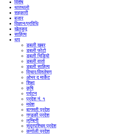
विशेष
थातथलो
सहकारी
बजार
विज्ञान/प्रविधि
खेलकुद
साहित्य
थप
डबली खबर
डबली फोटो
डबली भिडियो
डबली वार्ता
डबली साहित्य
विचार/विश्‍लेषण
ओभर द मार्केट
शिक्षा
कृषि
पर्यटन
प्रदेश नं. १
मधेश
बागमती प्रदेश
गण्डकी प्रदेश
लुम्बिनी
सुदूरपश्चिम प्रदेश
कर्णाली प्रदेश