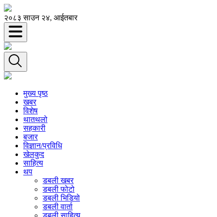
२०८३ साउन २४, आईतबार
मुख्य पृष्ठ
खबर
विशेष
थातथलो
सहकारी
बजार
विज्ञान/प्रविधि
खेलकुद
साहित्य
थप
डबली खबर
डबली फोटो
डबली भिडियो
डबली वार्ता
डबली साहित्य