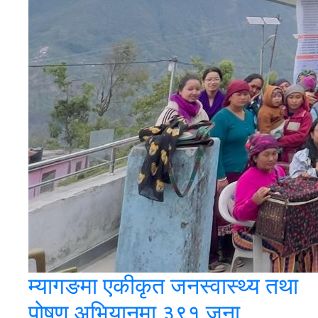
म्यागङमा एकीकृत जनस्वास्थ्य तथा
पोषण अभियानमा ३९१ जना