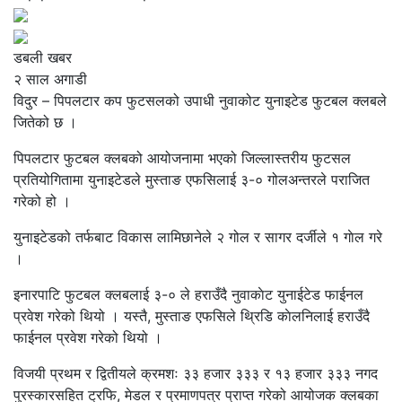
डबली खबर
२ साल अगाडी
विदुर – पिपलटार कप फुटसलको उपाधी नुवाकोट युनाइटेड फुटबल क्लबले
जितेको छ ।
पिपलटार फुटबल क्लबको आयोजनामा भएको जिल्लास्तरीय फुटसल
प्रतियोगितामा युनाइटेडले मुस्ताङ एफसिलाई ३-० गोलअन्तरले पराजित
गरेको हो ।
युनाइटेडको तर्फबाट विकास लामिछानेले २ गोल र सागर दर्जीले १ गाेल गरे
।
इनारपाटि फुटबल क्लबलाई ३-० ले हराउँदै नुवाकाेट युनाईटेड फाईनल
प्रवेश गरेको थियो । यस्तै, मुस्ताङ एफसिले थ्रिडि काेलनिलाई हराउँदै
फाईनल प्रवेश गरेको थियो ।
विजयी प्रथम र द्वितीयले क्रमशः ३३ हजार ३३३ र १३ हजार ३३३ नगद
पुरस्कारसहित ट्रफि, मेडल र प्रमाणपत्र प्राप्त गरेको आयोजक क्लबका