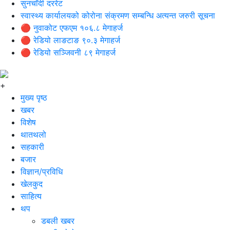
सुनचाँदी दररेट
स्वास्थ्य कार्यालयको कोरोना संक्रमण सम्बन्धि अत्यन्त जरुरी सूचना
🔴 नुवाकोट एफएम १०६.८ मेगाहर्ज
🔴 रेडियो लाङटाङ ९०.३ मेगाहर्ज
🔴 रेडियो सञ्जिवनी ८९ मेगाहर्ज
+
मुख्य पृष्ठ
खबर
विशेष
थातथलो
सहकारी
बजार
विज्ञान/प्रविधि
खेलकुद
साहित्य
थप
डबली खबर