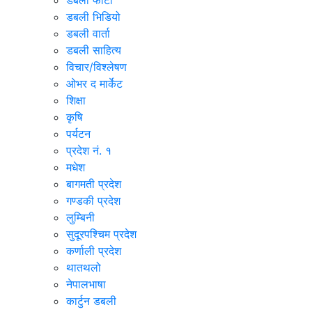
डबली फोटो
डबली भिडियो
डबली वार्ता
डबली साहित्य
विचार/विश्‍लेषण
ओभर द मार्केट
शिक्षा
कृषि
पर्यटन
प्रदेश नं. १
मधेश
बागमती प्रदेश
गण्डकी प्रदेश
लुम्बिनी
सुदूरपश्चिम प्रदेश
कर्णाली प्रदेश
थातथलो
नेपालभाषा
कार्टुन डबली