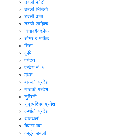
डबली फोटो
डबली भिडियो
डबली वार्ता
डबली साहित्य
विचार/विश्‍लेषण
ओभर द मार्केट
शिक्षा
कृषि
पर्यटन
प्रदेश नं. १
मधेश
बागमती प्रदेश
गण्डकी प्रदेश
लुम्बिनी
सुदूरपश्चिम प्रदेश
कर्णाली प्रदेश
थातथलो
नेपालभाषा
कार्टुन डबली