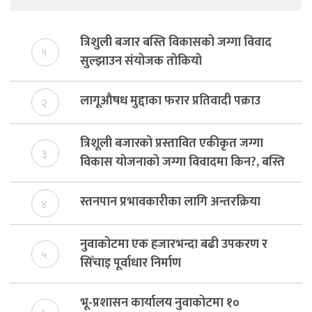
त्रिशुली बजार बस्ति विकासको जग्गा विवाद
१
सुल्झाउन संयोजक तोकियो
लागूऔषध मुद्दाका फरार प्रतिवादी पक्राउ
२
त्रिशूली बजारको प्रस्तावित एकीकृत जग्गा
३
विकास योजनाको जग्गा विवादमा किन?, बस्ति
विकास दर्ता नभए समिति विघटन हुने
स्तनपान प्रभावकारीका लागि अन्तरक्रिया
४
नुवाकोटमा एक हजारभन्दा बढी उपकरण र
५
सिँचाइ पूर्वाधार निर्माण
भू-प्रशासन कार्यालय नुवाकोटमा १०