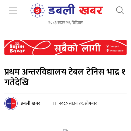
२०८३ साउन २१, बिहिबार
प्रथम अन्तरविद्यालय टेबल टेनिस भाद्र १
गतेदेखि
डबली खबर
२०८० साउन २९, सोमबार