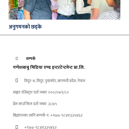
अनुगमनको छड्के
सम्पर्क
गणेशबाबु मिडिया एण्ड इन्टरटेन्टमेन्ट प्रा.लि.
विदुर-४, विदुर, नुवाकोट, बागमती प्रदेश, नेपाल
सञ्चार रजिस्ट्रार दर्ता नम्बरः २००/०७९/८०
प्रेस काउन्सिल दर्ता नम्बर: ३८७५
बिज्ञापनका लागि सम्पर्क न: +९७७-९८४१३३५४६२
+९७७-९८४१३३५४६२