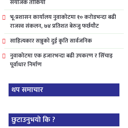
संयोजक तोकियो
भू-प्रशासन कार्यालय नुवाकोटमा १० करोडभन्दा बढी
राजस्व संकलन, ७४ प्रतिशत बेरुजु फर्छयौट
साहित्यकार सञ्जुको दुई कृति सार्वजनिक
नुवाकोटमा एक हजारभन्दा बढी उपकरण र सिँचाइ
पूर्वाधार निर्माण
थप समाचार
छुटाउनुभयो कि ?