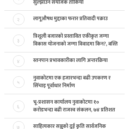
सुल्झाउन संयोजक तोकियो
लागूऔषध मुद्दाका फरार प्रतिवादी पक्राउ
२
त्रिशूली बजारको प्रस्तावित एकीकृत जग्गा
३
विकास योजनाको जग्गा विवादमा किन?, बस्ति
विकास दर्ता नभए समिति विघटन हुने
स्तनपान प्रभावकारीका लागि अन्तरक्रिया
४
नुवाकोटमा एक हजारभन्दा बढी उपकरण र
५
सिँचाइ पूर्वाधार निर्माण
भू-प्रशासन कार्यालय नुवाकोटमा १०
६
करोडभन्दा बढी राजस्व संकलन, ७४ प्रतिशत
बेरुजु फर्छयौट
साहित्यकार सञ्जुको दुई कृति सार्वजनिक
७