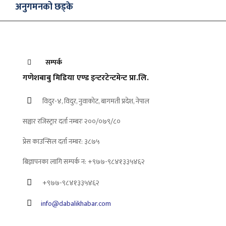
अनुगमनको छड्के
सम्पर्क
गणेशबाबु मिडिया एण्ड इन्टरटेन्टमेन्ट प्रा.लि.
विदुर-४, विदुर, नुवाकोट, बागमती प्रदेश, नेपाल
सञ्चार रजिस्ट्रार दर्ता नम्बरः २००/०७९/८०
प्रेस काउन्सिल दर्ता नम्बर: ३८७५
बिज्ञापनका लागि सम्पर्क न: +९७७-९८४१३३५४६२
+९७७-९८४१३३५४६२
info@dabalikhabar.com