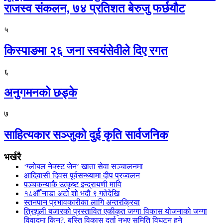
राजस्व संकलन, ७४ प्रतिशत बेरुजु फर्छयौट
५
किस्पाङमा २६ जना स्वयंसेवीले दिए रगत
६
अनुगमनको छड्के
७
साहित्यकार सञ्जुको दुई कृति सार्वजनिक
भर्खरै
‘ग्लोबल नेक्स्ट जेन’ खाता सेवा सञ्चालनमा
आदिवासी दिवस पूर्वसन्ध्यामा दीप प्रज्वलन
पञ्चकन्याकै उत्कृष्ट इन्द्रायणी मावि
१८औँ नाडा अटो शो भदौ ९ गतेदेखि
स्तनपान प्रभावकारीका लागि अन्तरक्रिया
त्रिशूली बजारको प्रस्तावित एकीकृत जग्गा विकास योजनाको जग्गा
विवादमा किन?, बस्ति विकास दर्ता नभए समिति विघटन हुने