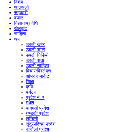
विशेष
थातथलो
सहकारी
बजार
विज्ञान/प्रविधि
खेलकुद
साहित्य
थप
डबली खबर
डबली फोटो
डबली भिडियो
डबली वार्ता
डबली साहित्य
विचार/विश्‍लेषण
ओभर द मार्केट
शिक्षा
कृषि
पर्यटन
प्रदेश नं. १
मधेश
बागमती प्रदेश
गण्डकी प्रदेश
लुम्बिनी
सुदूरपश्चिम प्रदेश
कर्णाली प्रदेश