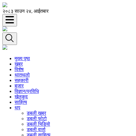
२०८३ साउन २४, आईतबार
मुख्य पृष्ठ
खबर
विशेष
थातथलो
सहकारी
बजार
विज्ञान/प्रविधि
खेलकुद
साहित्य
थप
डबली खबर
डबली फोटो
डबली भिडियो
डबली वार्ता
डबली साहित्य