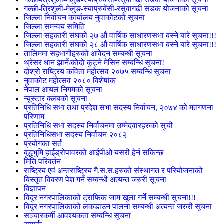
गल्छी-त्रिशुली-मेलुङ-स्याप्रुबेंसी-रसुवागढी सडक योजनाको सूचना
जिल्ला निर्वाचन कार्यालय नुवाकोटको सूचना
जिल्ला समन्वय समिति
जिल्ला सहकारी संघको २७ औं वार्षिक साधारणसभा बस्ने बारे सूचना!!!
जिल्ला सहकारी संघको २८ औं वार्षिक साधारणसभा बस्ने बारे सूचना!!!
तालिममा सहभागीहरुको आवेदन सम्बन्धी सूचना
थ्रेसर धान झार्ने/काेदाे कुट्ने मेसिन सम्बन्धि सूचना!
दोश्रो राष्ट्रिय कविता महोत्सव २०७५ सम्बन्धि सूचना
नुवाकोट महोत्सव २०८० विशेषांक
नेपाल आयल निगमको सूचना
न्यूस्टार क्लबको सूचना
प्रतिनिधि सभा तथा प्रदेश सभा सदस्य निर्वाचन, २०७४ को मतगणना
परिणाम
प्रतिनिधि सभा सदस्य निर्वाचनमा उम्मेदवारहरुको सुची
प्रतिनिधिसभा सदस्य निर्वाचन २०८२
प्रयोगका सर्त
बुद्धभुमि हाईड्रोपावरको आईपीओ यसरी हेर्न सकिन्छ
मिति परिवर्तन
राष्ट्रिय एवं अन्तराष्ट्रिय गै.स.स.हरुको संस्थागत र परियोजनाको
बिस्तृत विवरण पेश गर्ने सम्बन्धी अत्यन्त जरुरी सूचना
विज्ञापन
विदुर नगरपालिकाको ट्राफिक जाम खुला गर्ने सम्बन्धी सुचना!!!
विदुर नगरपालिकाको लकडाउन पालना सम्बन्धी अत्यन्त जरुरी सूचना
सञ्चारकर्मी आवश्यकता सम्बन्धि सूचना