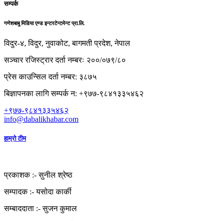
सम्पर्क
गणेशबाबु मिडिया एण्ड इन्टरटेन्टमेन्ट प्रा.लि.
विदुर-४, विदुर, नुवाकोट, बागमती प्रदेश, नेपाल
सञ्चार रजिस्ट्रार दर्ता नम्बरः २००/०७९/८०
प्रेस काउन्सिल दर्ता नम्बर: ३८७५
बिज्ञापनका लागि सम्पर्क न: +९७७-९८४१३३५४६२
+९७७-९८४१३३५४६२
info@dabalikhabar.com
हाम्रो टीम
प्रकाशक :-
सुनील श्रेष्ठ
सम्पादक :-
यसोदा कार्की
सम्बाददाता :-
सुजन कुमाल