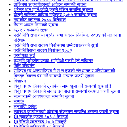
तालिममा सहभागीहरुको आवेदन सम्बन्धी सूचना
थ्रेसर धान झार्ने/काेदाे कुट्ने मेसिन सम्बन्धि सूचना!
दोश्रो राष्ट्रिय कविता महोत्सव २०७५ सम्बन्धि सूचना
नुवाकोट महोत्सव २०८० विशेषांक
नेपाल आयल निगमको सूचना
न्यूस्टार क्लबको सूचना
प्रतिनिधि सभा तथा प्रदेश सभा सदस्य निर्वाचन, २०७४ को मतगणना
परिणाम
प्रतिनिधि सभा सदस्य निर्वाचनमा उम्मेदवारहरुको सुची
प्रतिनिधिसभा सदस्य निर्वाचन २०८२
प्रयोगका सर्त
बुद्धभुमि हाईड्रोपावरको आईपीओ यसरी हेर्न सकिन्छ
मिति परिवर्तन
राष्ट्रिय एवं अन्तराष्ट्रिय गै.स.स.हरुको संस्थागत र परियोजनाको
बिस्तृत विवरण पेश गर्ने सम्बन्धी अत्यन्त जरुरी सूचना
विज्ञापन
विदुर नगरपालिकाको ट्राफिक जाम खुला गर्ने सम्बन्धी सुचना!!!
विदुर नगरपालिकाको लकडाउन पालना सम्बन्धी अत्यन्त जरुरी सूचना
सञ्चारकर्मी आवश्यकता सम्बन्धि सूचना
सम्पर्क
सुनचाँदी दररेट
स्वास्थ्य कार्यालयको कोरोना संक्रमण सम्बन्धि अत्यन्त जरुरी सूचना
🔴 नुवाकोट एफएम १०६.८ मेगाहर्ज
🔴 रेडियो लाङटाङ ९०.३ मेगाहर्ज
🔴 रेडियो सञ्जिवनी ८९ मेगाहर्ज