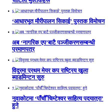
चोटिला मुक्तकहरू
६
‘आधारभूत मौरीपालन सिकाई’ पुस्तक विमोचन
७
अब ‘नागरिक एप’बाटै पञ्जीकरणसम्बन्धी
प्रमाणपत्र
८
विदुरमा प्रथम मेयर कप राष्ट्रिय खुला
ब्याडमिन्टन सुरु
९
नुवाकोटमा ‘पाँचौँ चिम्टेश्वर साहित्य पदयात्रा’
हुने