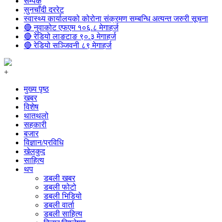
सम्पर्क
सुनचाँदी दररेट
स्वास्थ्य कार्यालयको कोरोना संक्रमण सम्बन्धि अत्यन्त जरुरी सूचना
🔴 नुवाकोट एफएम १०६.८ मेगाहर्ज
🔴 रेडियो लाङटाङ ९०.३ मेगाहर्ज
🔴 रेडियो सञ्जिवनी ८९ मेगाहर्ज
+
मुख्य पृष्ठ
खबर
विशेष
थातथलो
सहकारी
बजार
विज्ञान/प्रविधि
खेलकुद
साहित्य
थप
डबली खबर
डबली फोटो
डबली भिडियो
डबली वार्ता
डबली साहित्य