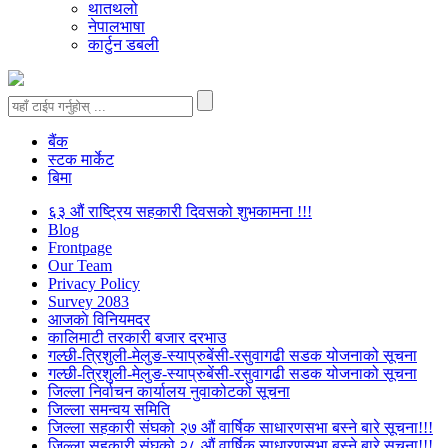
थातथलो
नेपालभाषा
कार्टुन डबली
बैंक
स्टक मार्केट
बिमा
६३ औं राष्ट्रिय सहकारी दिवसको शुभकामना !!!
Blog
Frontpage
Our Team
Privacy Policy
Survey 2083
आजकाे विनियमदर
कालिमाटी तरकारी बजार दरभाउ
गल्छी-त्रिशुली-मेलुङ-स्याप्रुबेंसी-रसुवागढी सडक योजनाको सूचना
गल्छी-त्रिशुली-मेलुङ-स्याप्रुबेंसी-रसुवागढी सडक योजनाको सूचना
जिल्ला निर्वाचन कार्यालय नुवाकोटको सूचना
जिल्ला समन्वय समिति
जिल्ला सहकारी संघको २७ औं वार्षिक साधारणसभा बस्ने बारे सूचना!!!
जिल्ला सहकारी संघको २८ औं वार्षिक साधारणसभा बस्ने बारे सूचना!!!