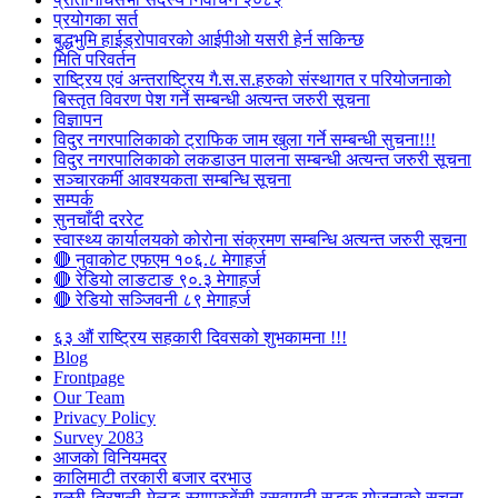
प्रयोगका सर्त
बुद्धभुमि हाईड्रोपावरको आईपीओ यसरी हेर्न सकिन्छ
मिति परिवर्तन
राष्ट्रिय एवं अन्तराष्ट्रिय गै.स.स.हरुको संस्थागत र परियोजनाको
बिस्तृत विवरण पेश गर्ने सम्बन्धी अत्यन्त जरुरी सूचना
विज्ञापन
विदुर नगरपालिकाको ट्राफिक जाम खुला गर्ने सम्बन्धी सुचना!!!
विदुर नगरपालिकाको लकडाउन पालना सम्बन्धी अत्यन्त जरुरी सूचना
सञ्चारकर्मी आवश्यकता सम्बन्धि सूचना
सम्पर्क
सुनचाँदी दररेट
स्वास्थ्य कार्यालयको कोरोना संक्रमण सम्बन्धि अत्यन्त जरुरी सूचना
🔴 नुवाकोट एफएम १०६.८ मेगाहर्ज
🔴 रेडियो लाङटाङ ९०.३ मेगाहर्ज
🔴 रेडियो सञ्जिवनी ८९ मेगाहर्ज
६३ औं राष्ट्रिय सहकारी दिवसको शुभकामना !!!
Blog
Frontpage
Our Team
Privacy Policy
Survey 2083
आजकाे विनियमदर
कालिमाटी तरकारी बजार दरभाउ
गल्छी-त्रिशुली-मेलुङ-स्याप्रुबेंसी-रसुवागढी सडक योजनाको सूचना