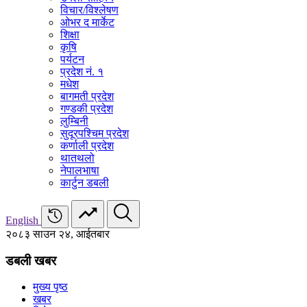
विचार/विश्‍लेषण
ओभर द मार्केट
शिक्षा
कृषि
पर्यटन
प्रदेश नं. १
मधेश
बागमती प्रदेश
गण्डकी प्रदेश
लुम्बिनी
सुदूरपश्चिम प्रदेश
कर्णाली प्रदेश
थातथलो
नेपालभाषा
कार्टुन डबली
English
२०८३ साउन २४, आईतबार
डबली खबर
मुख्य पृष्ठ
खबर