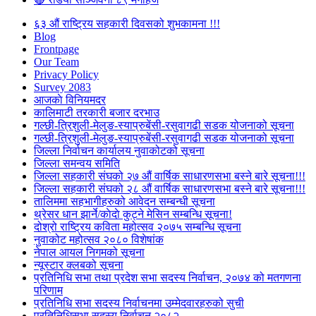
६३ औं राष्ट्रिय सहकारी दिवसको शुभकामना !!!
Blog
Frontpage
Our Team
Privacy Policy
Survey 2083
आजकाे विनियमदर
कालिमाटी तरकारी बजार दरभाउ
गल्छी-त्रिशुली-मेलुङ-स्याप्रुबेंसी-रसुवागढी सडक योजनाको सूचना
गल्छी-त्रिशुली-मेलुङ-स्याप्रुबेंसी-रसुवागढी सडक योजनाको सूचना
जिल्ला निर्वाचन कार्यालय नुवाकोटको सूचना
जिल्ला समन्वय समिति
जिल्ला सहकारी संघको २७ औं वार्षिक साधारणसभा बस्ने बारे सूचना!!!
जिल्ला सहकारी संघको २८ औं वार्षिक साधारणसभा बस्ने बारे सूचना!!!
तालिममा सहभागीहरुको आवेदन सम्बन्धी सूचना
थ्रेसर धान झार्ने/काेदाे कुट्ने मेसिन सम्बन्धि सूचना!
दोश्रो राष्ट्रिय कविता महोत्सव २०७५ सम्बन्धि सूचना
नुवाकोट महोत्सव २०८० विशेषांक
नेपाल आयल निगमको सूचना
न्यूस्टार क्लबको सूचना
प्रतिनिधि सभा तथा प्रदेश सभा सदस्य निर्वाचन, २०७४ को मतगणना
परिणाम
प्रतिनिधि सभा सदस्य निर्वाचनमा उम्मेदवारहरुको सुची
प्रतिनिधिसभा सदस्य निर्वाचन २०८२