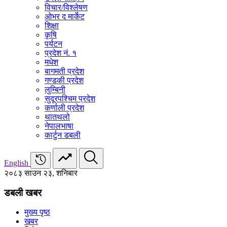
विचार/विश्‍लेषण
ओभर द मार्केट
शिक्षा
कृषि
पर्यटन
प्रदेश नं. १
मधेश
बागमती प्रदेश
गण्डकी प्रदेश
लुम्बिनी
सुदूरपश्चिम प्रदेश
कर्णाली प्रदेश
थातथलो
नेपालभाषा
कार्टुन डबली
English
२०८३ साउन २३, शनिबार
डबली खबर
मुख्य पृष्ठ
खबर