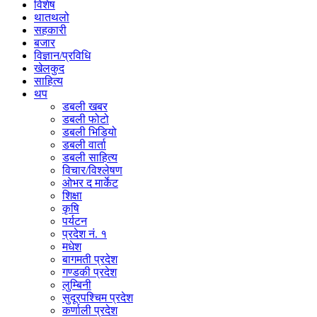
विशेष
थातथलो
सहकारी
बजार
विज्ञान/प्रविधि
खेलकुद
साहित्य
थप
डबली खबर
डबली फोटो
डबली भिडियो
डबली वार्ता
डबली साहित्य
विचार/विश्‍लेषण
ओभर द मार्केट
शिक्षा
कृषि
पर्यटन
प्रदेश नं. १
मधेश
बागमती प्रदेश
गण्डकी प्रदेश
लुम्बिनी
सुदूरपश्चिम प्रदेश
कर्णाली प्रदेश