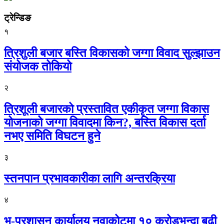
ट्रेन्डिङ
१
त्रिशुली बजार बस्ति विकासको जग्गा विवाद सुल्झाउन
संयोजक तोकियो
२
त्रिशूली बजारको प्रस्तावित एकीकृत जग्गा विकास
योजनाको जग्गा विवादमा किन?, बस्ति विकास दर्ता
नभए समिति विघटन हुने
३
स्तनपान प्रभावकारीका लागि अन्तरक्रिया
४
भू-प्रशासन कार्यालय नुवाकोटमा १० करोडभन्दा बढी