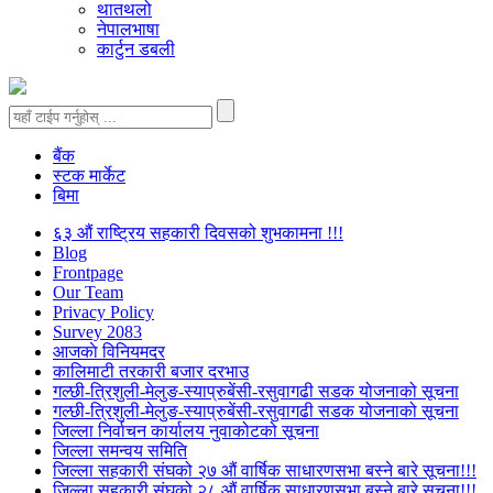
थातथलो
नेपालभाषा
कार्टुन डबली
बैंक
स्टक मार्केट
बिमा
६३ औं राष्ट्रिय सहकारी दिवसको शुभकामना !!!
Blog
Frontpage
Our Team
Privacy Policy
Survey 2083
आजकाे विनियमदर
कालिमाटी तरकारी बजार दरभाउ
गल्छी-त्रिशुली-मेलुङ-स्याप्रुबेंसी-रसुवागढी सडक योजनाको सूचना
गल्छी-त्रिशुली-मेलुङ-स्याप्रुबेंसी-रसुवागढी सडक योजनाको सूचना
जिल्ला निर्वाचन कार्यालय नुवाकोटको सूचना
जिल्ला समन्वय समिति
जिल्ला सहकारी संघको २७ औं वार्षिक साधारणसभा बस्ने बारे सूचना!!!
जिल्ला सहकारी संघको २८ औं वार्षिक साधारणसभा बस्ने बारे सूचना!!!