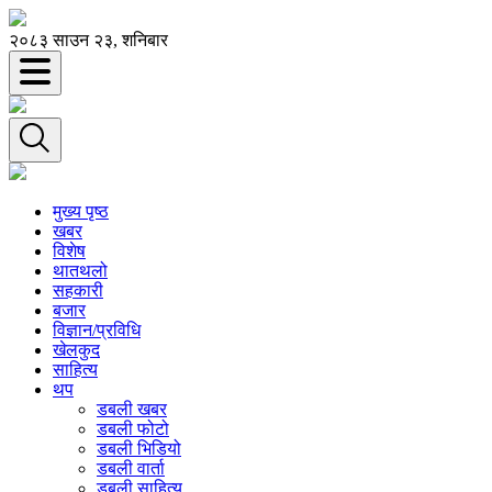
२०८३ साउन २३, शनिबार
मुख्य पृष्ठ
खबर
विशेष
थातथलो
सहकारी
बजार
विज्ञान/प्रविधि
खेलकुद
साहित्य
थप
डबली खबर
डबली फोटो
डबली भिडियो
डबली वार्ता
डबली साहित्य