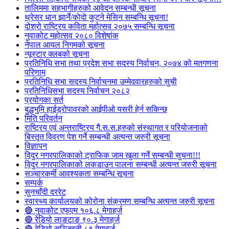
तालिममा सहभागीहरुको आवेदन सम्बन्धी सूचना
थ्रेसर धान झार्ने/काेदाे कुट्ने मेसिन सम्बन्धि सूचना!
दोश्रो राष्ट्रिय कविता महोत्सव २०७५ सम्बन्धि सूचना
नुवाकोट महोत्सव २०८० विशेषांक
नेपाल आयल निगमको सूचना
न्यूस्टार क्लबको सूचना
प्रतिनिधि सभा तथा प्रदेश सभा सदस्य निर्वाचन, २०७४ को मतगणना
परिणाम
प्रतिनिधि सभा सदस्य निर्वाचनमा उम्मेदवारहरुको सुची
प्रतिनिधिसभा सदस्य निर्वाचन २०८२
प्रयोगका सर्त
बुद्धभुमि हाईड्रोपावरको आईपीओ यसरी हेर्न सकिन्छ
मिति परिवर्तन
राष्ट्रिय एवं अन्तराष्ट्रिय गै.स.स.हरुको संस्थागत र परियोजनाको
बिस्तृत विवरण पेश गर्ने सम्बन्धी अत्यन्त जरुरी सूचना
विज्ञापन
विदुर नगरपालिकाको ट्राफिक जाम खुला गर्ने सम्बन्धी सुचना!!!
विदुर नगरपालिकाको लकडाउन पालना सम्बन्धी अत्यन्त जरुरी सूचना
सञ्चारकर्मी आवश्यकता सम्बन्धि सूचना
सम्पर्क
सुनचाँदी दररेट
स्वास्थ्य कार्यालयको कोरोना संक्रमण सम्बन्धि अत्यन्त जरुरी सूचना
🔴 नुवाकोट एफएम १०६.८ मेगाहर्ज
🔴 रेडियो लाङटाङ ९०.३ मेगाहर्ज
🔴 रेडियो सञ्जिवनी ८९ मेगाहर्ज