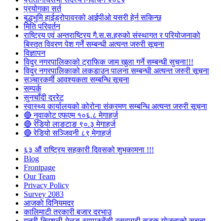
प्रयोगका सर्त
बुद्धभुमि हाईड्रोपावरको आईपीओ यसरी हेर्न सकिन्छ
मिति परिवर्तन
राष्ट्रिय एवं अन्तराष्ट्रिय गै.स.स.हरुको संस्थागत र परियोजनाको
बिस्तृत विवरण पेश गर्ने सम्बन्धी अत्यन्त जरुरी सूचना
विज्ञापन
विदुर नगरपालिकाको ट्राफिक जाम खुला गर्ने सम्बन्धी सुचना!!!
विदुर नगरपालिकाको लकडाउन पालना सम्बन्धी अत्यन्त जरुरी सूचना
सञ्चारकर्मी आवश्यकता सम्बन्धि सूचना
सम्पर्क
सुनचाँदी दररेट
स्वास्थ्य कार्यालयको कोरोना संक्रमण सम्बन्धि अत्यन्त जरुरी सूचना
🔴 नुवाकोट एफएम १०६.८ मेगाहर्ज
🔴 रेडियो लाङटाङ ९०.३ मेगाहर्ज
🔴 रेडियो सञ्जिवनी ८९ मेगाहर्ज
६३ औं राष्ट्रिय सहकारी दिवसको शुभकामना !!!
Blog
Frontpage
Our Team
Privacy Policy
Survey 2083
आजकाे विनियमदर
कालिमाटी तरकारी बजार दरभाउ
गल्छी-त्रिशुली-मेलुङ-स्याप्रुबेंसी-रसुवागढी सडक योजनाको सूचना