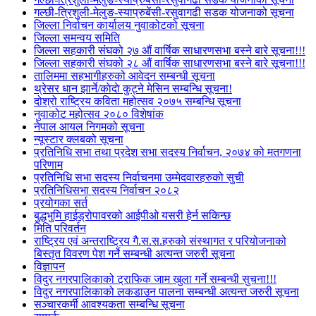
गल्छी-त्रिशुली-मेलुङ-स्याप्रुबेंसी-रसुवागढी सडक योजनाको सूचना
जिल्ला निर्वाचन कार्यालय नुवाकोटको सूचना
जिल्ला समन्वय समिति
जिल्ला सहकारी संघको २७ औं वार्षिक साधारणसभा बस्ने बारे सूचना!!!
जिल्ला सहकारी संघको २८ औं वार्षिक साधारणसभा बस्ने बारे सूचना!!!
तालिममा सहभागीहरुको आवेदन सम्बन्धी सूचना
थ्रेसर धान झार्ने/काेदाे कुट्ने मेसिन सम्बन्धि सूचना!
दोश्रो राष्ट्रिय कविता महोत्सव २०७५ सम्बन्धि सूचना
नुवाकोट महोत्सव २०८० विशेषांक
नेपाल आयल निगमको सूचना
न्यूस्टार क्लबको सूचना
प्रतिनिधि सभा तथा प्रदेश सभा सदस्य निर्वाचन, २०७४ को मतगणना
परिणाम
प्रतिनिधि सभा सदस्य निर्वाचनमा उम्मेदवारहरुको सुची
प्रतिनिधिसभा सदस्य निर्वाचन २०८२
प्रयोगका सर्त
बुद्धभुमि हाईड्रोपावरको आईपीओ यसरी हेर्न सकिन्छ
मिति परिवर्तन
राष्ट्रिय एवं अन्तराष्ट्रिय गै.स.स.हरुको संस्थागत र परियोजनाको
बिस्तृत विवरण पेश गर्ने सम्बन्धी अत्यन्त जरुरी सूचना
विज्ञापन
विदुर नगरपालिकाको ट्राफिक जाम खुला गर्ने सम्बन्धी सुचना!!!
विदुर नगरपालिकाको लकडाउन पालना सम्बन्धी अत्यन्त जरुरी सूचना
सञ्चारकर्मी आवश्यकता सम्बन्धि सूचना