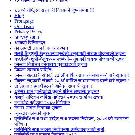
६३ औं राष्ट्रिय सहकारी दिवसको शुभकामना !!!
Blog
Frontpage
Our Team
Privacy Policy
Survey 2083
आजकाे विनियमदर
कालिमाटी तरकारी बजार दरभाउ
गल्छी-त्रिशुली-मेलुङ-स्याप्रुबेंसी-रसुवागढी सडक योजनाको सूचना
गल्छी-त्रिशुली-मेलुङ-स्याप्रुबेंसी-रसुवागढी सडक योजनाको सूचना
जिल्ला निर्वाचन कार्यालय नुवाकोटको सूचना
जिल्ला समन्वय समिति
जिल्ला सहकारी संघको २७ औं वार्षिक साधारणसभा बस्ने बारे सूचना!!!
जिल्ला सहकारी संघको २८ औं वार्षिक साधारणसभा बस्ने बारे सूचना!!!
तालिममा सहभागीहरुको आवेदन सम्बन्धी सूचना
थ्रेसर धान झार्ने/काेदाे कुट्ने मेसिन सम्बन्धि सूचना!
दोश्रो राष्ट्रिय कविता महोत्सव २०७५ सम्बन्धि सूचना
नुवाकोट महोत्सव २०८० विशेषांक
नेपाल आयल निगमको सूचना
न्यूस्टार क्लबको सूचना
प्रतिनिधि सभा तथा प्रदेश सभा सदस्य निर्वाचन, २०७४ को मतगणना
परिणाम
प्रतिनिधि सभा सदस्य निर्वाचनमा उम्मेदवारहरुको सुची
प्रतिनिधिसभा सदस्य निर्वाचन २०८२