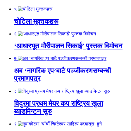
५
चोटिला मुक्तकहरू
६
‘आधारभूत मौरीपालन सिकाई’ पुस्तक विमोचन
७
अब ‘नागरिक एप’बाटै पञ्जीकरणसम्बन्धी
प्रमाणपत्र
८
विदुरमा प्रथम मेयर कप राष्ट्रिय खुला
ब्याडमिन्टन सुरु
९