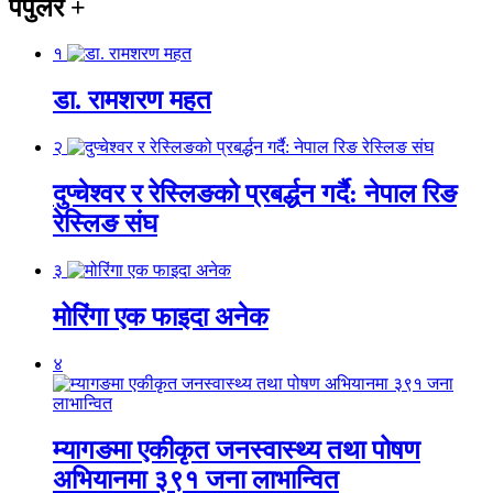
पपुलर
+
१
डा. रामशरण महत
२
दुप्चेश्वर र रेस्लिङको प्रबर्द्धन गर्दै: नेपाल रिङ
रेस्लिङ संघ
३
मोरिंगा एक फाइदा अनेक
४
म्यागङमा एकीकृत जनस्वास्थ्य तथा पोषण
अभियानमा ३९१ जना लाभान्वित