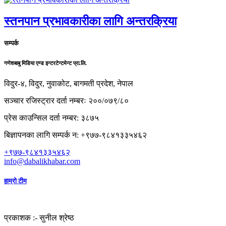
स्तनपान प्रभावकारीका लागि अन्तरक्रिया
सम्पर्क
गणेशबाबु मिडिया एण्ड इन्टरटेन्टमेन्ट प्रा.लि.
विदुर-४, विदुर, नुवाकोट, बागमती प्रदेश, नेपाल
सञ्चार रजिस्ट्रार दर्ता नम्बरः २००/०७९/८०
प्रेस काउन्सिल दर्ता नम्बर: ३८७५
बिज्ञापनका लागि सम्पर्क न: +९७७-९८४१३३५४६२
+९७७-९८४१३३५४६२
info@dabalikhabar.com
हाम्रो टीम
प्रकाशक :-
सुनील श्रेष्ठ