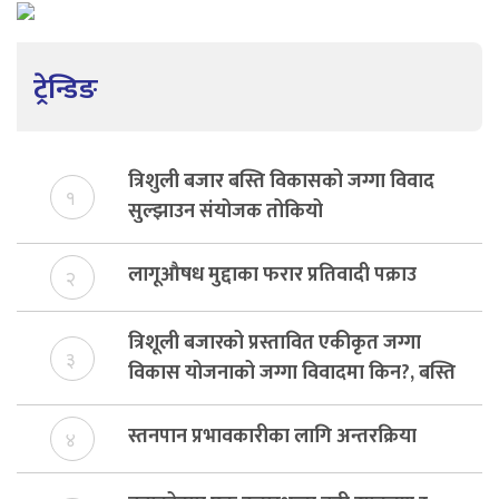
ट्रेन्डिङ
त्रिशुली बजार बस्ति विकासको जग्गा विवाद
१
सुल्झाउन संयोजक तोकियो
लागूऔषध मुद्दाका फरार प्रतिवादी पक्राउ
२
त्रिशूली बजारको प्रस्तावित एकीकृत जग्गा
३
विकास योजनाको जग्गा विवादमा किन?, बस्ति
विकास दर्ता नभए समिति विघटन हुने
स्तनपान प्रभावकारीका लागि अन्तरक्रिया
४