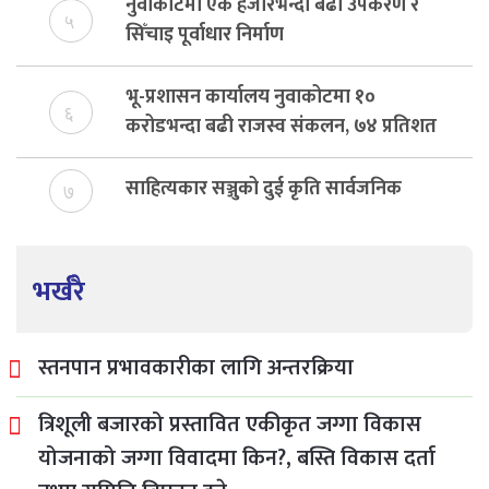
नुवाकोटमा एक हजारभन्दा बढी उपकरण र
५
सिँचाइ पूर्वाधार निर्माण
भू-प्रशासन कार्यालय नुवाकोटमा १०
६
करोडभन्दा बढी राजस्व संकलन, ७४ प्रतिशत
बेरुजु फर्छयौट
साहित्यकार सञ्जुको दुई कृति सार्वजनिक
७
भर्खरै
स्तनपान प्रभावकारीका लागि अन्तरक्रिया
त्रिशूली बजारको प्रस्तावित एकीकृत जग्गा विकास
योजनाको जग्गा विवादमा किन?, बस्ति विकास दर्ता