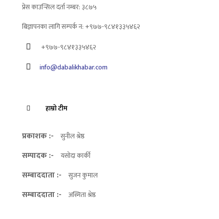
प्रेस काउन्सिल दर्ता नम्बर: ३८७५
बिज्ञापनका लागि सम्पर्क न: +९७७-९८४१३३५४६२
+९७७-९८४१३३५४६२
info@dabalikhabar.com
हाम्रो टीम
प्रकाशक :-
सुनील श्रेष्ठ
सम्पादक :-
यसोदा कार्की
सम्बाददाता :-
सुजन कुमाल
सम्बाददाता :-
अस्मिता श्रेष्ठ