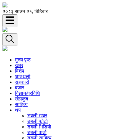
२०८३ साउन २१, बिहिबार
मुख्य पृष्ठ
खबर
विशेष
थातथलो
सहकारी
बजार
विज्ञान/प्रविधि
खेलकुद
साहित्य
थप
डबली खबर
डबली फोटो
डबली भिडियो
डबली वार्ता
डबली साहित्य