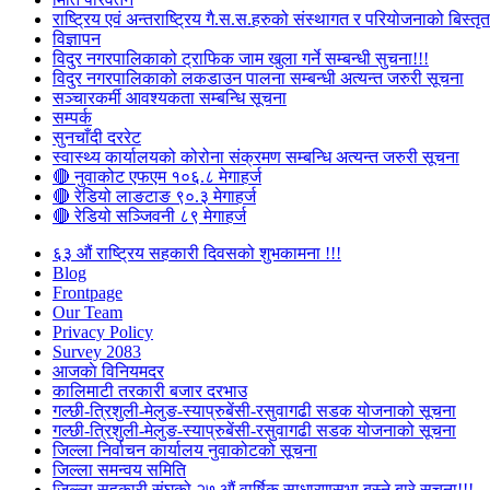
राष्ट्रिय एवं अन्तराष्ट्रिय गै.स.स.हरुको संस्थागत र परियोजनाको बिस्तृत 
विज्ञापन
विदुर नगरपालिकाको ट्राफिक जाम खुला गर्ने सम्बन्धी सुचना!!!
विदुर नगरपालिकाको लकडाउन पालना सम्बन्धी अत्यन्त जरुरी सूचना
सञ्चारकर्मी आवश्यकता सम्बन्धि सूचना
सम्पर्क
सुनचाँदी दररेट
स्वास्थ्य कार्यालयको कोरोना संक्रमण सम्बन्धि अत्यन्त जरुरी सूचना
🔴 नुवाकोट एफएम १०६.८ मेगाहर्ज
🔴 रेडियो लाङटाङ ९०.३ मेगाहर्ज
🔴 रेडियो सञ्जिवनी ८९ मेगाहर्ज
६३ औं राष्ट्रिय सहकारी दिवसको शुभकामना !!!
Blog
Frontpage
Our Team
Privacy Policy
Survey 2083
आजकाे विनियमदर
कालिमाटी तरकारी बजार दरभाउ
गल्छी-त्रिशुली-मेलुङ-स्याप्रुबेंसी-रसुवागढी सडक योजनाको सूचना
गल्छी-त्रिशुली-मेलुङ-स्याप्रुबेंसी-रसुवागढी सडक योजनाको सूचना
जिल्ला निर्वाचन कार्यालय नुवाकोटको सूचना
जिल्ला समन्वय समिति
जिल्ला सहकारी संघको २७ औं वार्षिक साधारणसभा बस्ने बारे सूचना!!!