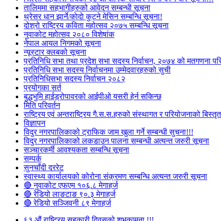
तालिममा सहभागीहरुको आवेदन सम्बन्धी सूचना
थ्रेसर धान झार्ने/काेदाे कुट्ने मेसिन सम्बन्धि सूचना!
दोश्रो राष्ट्रिय कविता महोत्सव २०७५ सम्बन्धि सूचना
नुवाकोट महोत्सव २०८० विशेषांक
नेपाल आयल निगमको सूचना
न्यूस्टार क्लबको सूचना
प्रतिनिधि सभा तथा प्रदेश सभा सदस्य निर्वाचन, २०७४ को मतगणना पर
प्रतिनिधि सभा सदस्य निर्वाचनमा उम्मेदवारहरुको सुची
प्रतिनिधिसभा सदस्य निर्वाचन २०८२
प्रयोगका सर्त
बुद्धभुमि हाईड्रोपावरको आईपीओ यसरी हेर्न सकिन्छ
मिति परिवर्तन
राष्ट्रिय एवं अन्तराष्ट्रिय गै.स.स.हरुको संस्थागत र परियोजनाको बिस्तृत 
विज्ञापन
विदुर नगरपालिकाको ट्राफिक जाम खुला गर्ने सम्बन्धी सुचना!!!
विदुर नगरपालिकाको लकडाउन पालना सम्बन्धी अत्यन्त जरुरी सूचना
सञ्चारकर्मी आवश्यकता सम्बन्धि सूचना
सम्पर्क
सुनचाँदी दररेट
स्वास्थ्य कार्यालयको कोरोना संक्रमण सम्बन्धि अत्यन्त जरुरी सूचना
🔴 नुवाकोट एफएम १०६.८ मेगाहर्ज
🔴 रेडियो लाङटाङ ९०.३ मेगाहर्ज
🔴 रेडियो सञ्जिवनी ८९ मेगाहर्ज
६३ औं राष्ट्रिय सहकारी दिवसको शुभकामना !!!