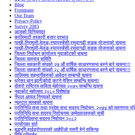
Blog
Frontpage
Our Team
Privacy Policy
Survey 2083
आजकाे विनियमदर
कालिमाटी तरकारी बजार दरभाउ
गल्छी-त्रिशुली-मेलुङ-स्याप्रुबेंसी-रसुवागढी सडक योजनाको सूचना
गल्छी-त्रिशुली-मेलुङ-स्याप्रुबेंसी-रसुवागढी सडक योजनाको सूचना
जिल्ला निर्वाचन कार्यालय नुवाकोटको सूचना
जिल्ला समन्वय समिति
जिल्ला सहकारी संघको २७ औं वार्षिक साधारणसभा बस्ने बारे सूचना!!!
जिल्ला सहकारी संघको २८ औं वार्षिक साधारणसभा बस्ने बारे सूचना!!!
तालिममा सहभागीहरुको आवेदन सम्बन्धी सूचना
थ्रेसर धान झार्ने/काेदाे कुट्ने मेसिन सम्बन्धि सूचना!
दोश्रो राष्ट्रिय कविता महोत्सव २०७५ सम्बन्धि सूचना
नुवाकोट महोत्सव २०८० विशेषांक
नेपाल आयल निगमको सूचना
न्यूस्टार क्लबको सूचना
प्रतिनिधि सभा तथा प्रदेश सभा सदस्य निर्वाचन, २०७४ को मतगणना पर
प्रतिनिधि सभा सदस्य निर्वाचनमा उम्मेदवारहरुको सुची
प्रतिनिधिसभा सदस्य निर्वाचन २०८२
प्रयोगका सर्त
बुद्धभुमि हाईड्रोपावरको आईपीओ यसरी हेर्न सकिन्छ
मिति परिवर्तन