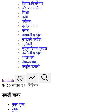
विचार/विश्‍लेषण
ओभर द मार्केट
शिक्षा
कृषि
पर्यटन
प्रदेश नं. १
मधेश
बागमती प्रदेश
गण्डकी प्रदेश
लुम्बिनी
सुदूरपश्चिम प्रदेश
कर्णाली प्रदेश
थातथलो
नेपालभाषा
कार्टुन डबली
English
२०८३ साउन २१, बिहिबार
डबली खबर
मुख्य पृष्ठ
खबर