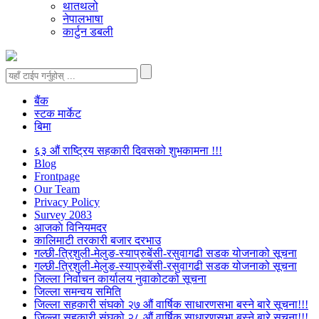
थातथलो
नेपालभाषा
कार्टुन डबली
बैंक
स्टक मार्केट
बिमा
६३ औं राष्ट्रिय सहकारी दिवसको शुभकामना !!!
Blog
Frontpage
Our Team
Privacy Policy
Survey 2083
आजकाे विनियमदर
कालिमाटी तरकारी बजार दरभाउ
गल्छी-त्रिशुली-मेलुङ-स्याप्रुबेंसी-रसुवागढी सडक योजनाको सूचना
गल्छी-त्रिशुली-मेलुङ-स्याप्रुबेंसी-रसुवागढी सडक योजनाको सूचना
जिल्ला निर्वाचन कार्यालय नुवाकोटको सूचना
जिल्ला समन्वय समिति
जिल्ला सहकारी संघको २७ औं वार्षिक साधारणसभा बस्ने बारे सूचना!!!
जिल्ला सहकारी संघको २८ औं वार्षिक साधारणसभा बस्ने बारे सूचना!!!