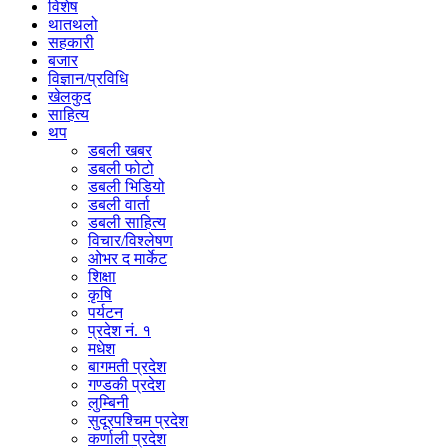
विशेष
थातथलो
सहकारी
बजार
विज्ञान/प्रविधि
खेलकुद
साहित्य
थप
डबली खबर
डबली फोटो
डबली भिडियो
डबली वार्ता
डबली साहित्य
विचार/विश्‍लेषण
ओभर द मार्केट
शिक्षा
कृषि
पर्यटन
प्रदेश नं. १
मधेश
बागमती प्रदेश
गण्डकी प्रदेश
लुम्बिनी
सुदूरपश्चिम प्रदेश
कर्णाली प्रदेश