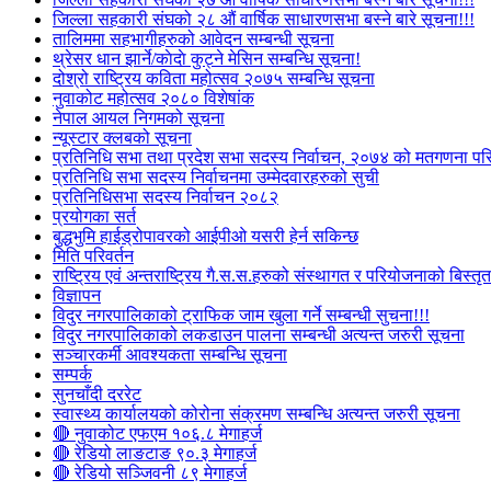
जिल्ला सहकारी संघको २८ औं वार्षिक साधारणसभा बस्ने बारे सूचना!!!
तालिममा सहभागीहरुको आवेदन सम्बन्धी सूचना
थ्रेसर धान झार्ने/काेदाे कुट्ने मेसिन सम्बन्धि सूचना!
दोश्रो राष्ट्रिय कविता महोत्सव २०७५ सम्बन्धि सूचना
नुवाकोट महोत्सव २०८० विशेषांक
नेपाल आयल निगमको सूचना
न्यूस्टार क्लबको सूचना
प्रतिनिधि सभा तथा प्रदेश सभा सदस्य निर्वाचन, २०७४ को मतगणना पर
प्रतिनिधि सभा सदस्य निर्वाचनमा उम्मेदवारहरुको सुची
प्रतिनिधिसभा सदस्य निर्वाचन २०८२
प्रयोगका सर्त
बुद्धभुमि हाईड्रोपावरको आईपीओ यसरी हेर्न सकिन्छ
मिति परिवर्तन
राष्ट्रिय एवं अन्तराष्ट्रिय गै.स.स.हरुको संस्थागत र परियोजनाको बिस्तृत 
विज्ञापन
विदुर नगरपालिकाको ट्राफिक जाम खुला गर्ने सम्बन्धी सुचना!!!
विदुर नगरपालिकाको लकडाउन पालना सम्बन्धी अत्यन्त जरुरी सूचना
सञ्चारकर्मी आवश्यकता सम्बन्धि सूचना
सम्पर्क
सुनचाँदी दररेट
स्वास्थ्य कार्यालयको कोरोना संक्रमण सम्बन्धि अत्यन्त जरुरी सूचना
🔴 नुवाकोट एफएम १०६.८ मेगाहर्ज
🔴 रेडियो लाङटाङ ९०.३ मेगाहर्ज
🔴 रेडियो सञ्जिवनी ८९ मेगाहर्ज