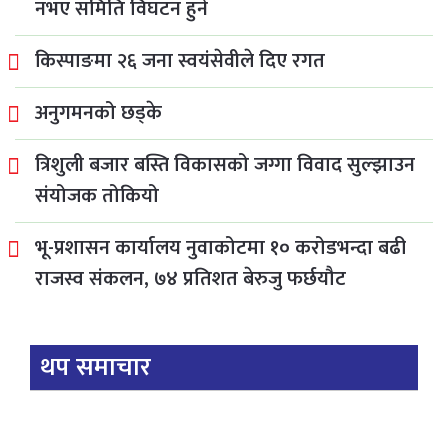
नभए समिति विघटन हुने
किस्पाङमा २६ जना स्वयंसेवीले दिए रगत
अनुगमनको छड्के
त्रिशुली बजार बस्ति विकासको जग्गा विवाद सुल्झाउन
संयोजक तोकियो
भू-प्रशासन कार्यालय नुवाकोटमा १० करोडभन्दा बढी
राजस्व संकलन, ७४ प्रतिशत बेरुजु फर्छयौट
थप समाचार