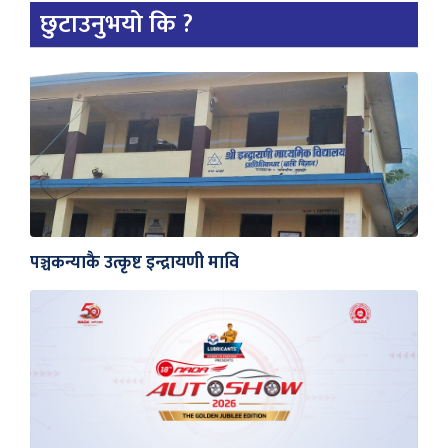
छुटाउनुभयो कि ?
पञ्चकन्याकै उत्कृष्ट इन्द्रायणी मावि