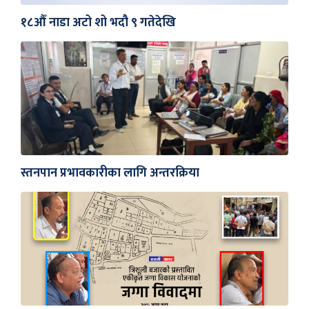
१८औँ नाडा अटो शो भदौ ९ गतेदेखि
स्तनपान प्रभावकारीका लागि अन्तरक्रिया