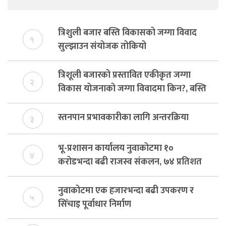
त्रिशुली बजार बस्ति विकासको जग्गा विवाद
१
सुल्झाउन संयोजक तोकियो
त्रिशूली बजारको प्रस्तावित एकीकृत जग्गा
२
विकास योजनाको जग्गा विवादमा किन?, बस्ति
विकास दर्ता नभए समिति विघटन हुने
स्तनपान प्रभावकारीका लागि अन्तरक्रिया
३
भू-प्रशासन कार्यालय नुवाकोटमा १०
४
करोडभन्दा बढी राजस्व संकलन, ७४ प्रतिशत
बेरुजु फर्छयौट
नुवाकोटमा एक हजारभन्दा बढी उपकरण र
५
सिँचाइ पूर्वाधार निर्माण