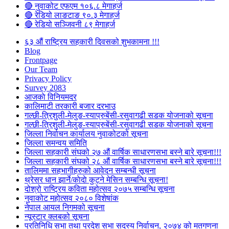
🔴 नुवाकोट एफएम १०६.८ मेगाहर्ज
🔴 रेडियो लाङटाङ ९०.३ मेगाहर्ज
🔴 रेडियो सञ्जिवनी ८९ मेगाहर्ज
६३ औं राष्ट्रिय सहकारी दिवसको शुभकामना !!!
Blog
Frontpage
Our Team
Privacy Policy
Survey 2083
आजकाे विनियमदर
कालिमाटी तरकारी बजार दरभाउ
गल्छी-त्रिशुली-मेलुङ-स्याप्रुबेंसी-रसुवागढी सडक योजनाको सूचना
गल्छी-त्रिशुली-मेलुङ-स्याप्रुबेंसी-रसुवागढी सडक योजनाको सूचना
जिल्ला निर्वाचन कार्यालय नुवाकोटको सूचना
जिल्ला समन्वय समिति
जिल्ला सहकारी संघको २७ औं वार्षिक साधारणसभा बस्ने बारे सूचना!!!
जिल्ला सहकारी संघको २८ औं वार्षिक साधारणसभा बस्ने बारे सूचना!!!
तालिममा सहभागीहरुको आवेदन सम्बन्धी सूचना
थ्रेसर धान झार्ने/काेदाे कुट्ने मेसिन सम्बन्धि सूचना!
दोश्रो राष्ट्रिय कविता महोत्सव २०७५ सम्बन्धि सूचना
नुवाकोट महोत्सव २०८० विशेषांक
नेपाल आयल निगमको सूचना
न्यूस्टार क्लबको सूचना
प्रतिनिधि सभा तथा प्रदेश सभा सदस्य निर्वाचन, २०७४ को मतगणना