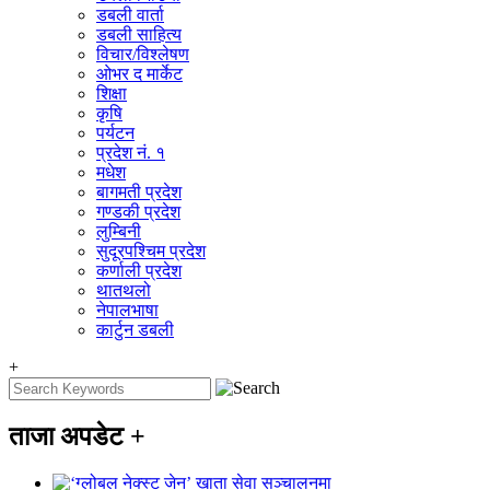
डबली वार्ता
डबली साहित्य
विचार/विश्‍लेषण
ओभर द मार्केट
शिक्षा
कृषि
पर्यटन
प्रदेश नं. १
मधेश
बागमती प्रदेश
गण्डकी प्रदेश
लुम्बिनी
सुदूरपश्चिम प्रदेश
कर्णाली प्रदेश
थातथलो
नेपालभाषा
कार्टुन डबली
+
ताजा अपडेट
+