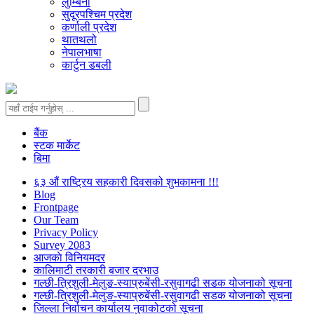
लुम्बिनी
सुदूरपश्चिम प्रदेश
कर्णाली प्रदेश
थातथलो
नेपालभाषा
कार्टुन डबली
बैंक
स्टक मार्केट
बिमा
६३ औं राष्ट्रिय सहकारी दिवसको शुभकामना !!!
Blog
Frontpage
Our Team
Privacy Policy
Survey 2083
आजकाे विनियमदर
कालिमाटी तरकारी बजार दरभाउ
गल्छी-त्रिशुली-मेलुङ-स्याप्रुबेंसी-रसुवागढी सडक योजनाको सूचना
गल्छी-त्रिशुली-मेलुङ-स्याप्रुबेंसी-रसुवागढी सडक योजनाको सूचना
जिल्ला निर्वाचन कार्यालय नुवाकोटको सूचना