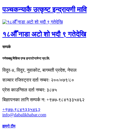
पञ्चकन्याकै उत्कृष्ट इन्द्रायणी मावि
१८औँ नाडा अटो शो भदौ ९ गतेदेखि
सम्पर्क
गणेशबाबु मिडिया एण्ड इन्टरटेन्टमेन्ट प्रा.लि.
विदुर-४, विदुर, नुवाकोट, बागमती प्रदेश, नेपाल
सञ्चार रजिस्ट्रार दर्ता नम्बरः २००/०७९/८०
प्रेस काउन्सिल दर्ता नम्बर: ३८७५
बिज्ञापनका लागि सम्पर्क न: +९७७-९८४१३३५४६२
+९७७-९८४१३३५४६२
info@dabalikhabar.com
हाम्रो टीम