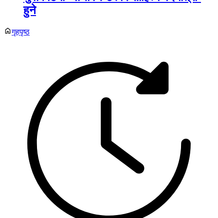
हुने
गृहपृष्ठ