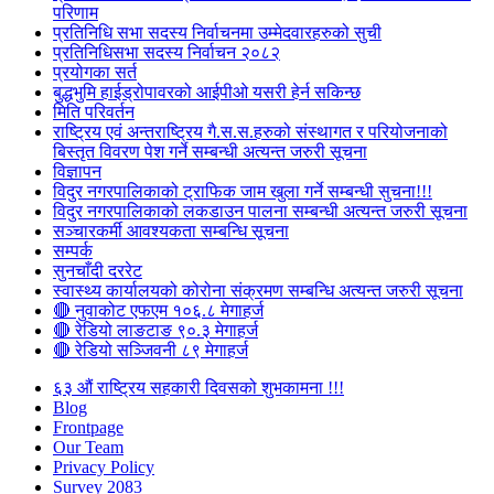
परिणाम
प्रतिनिधि सभा सदस्य निर्वाचनमा उम्मेदवारहरुको सुची
प्रतिनिधिसभा सदस्य निर्वाचन २०८२
प्रयोगका सर्त
बुद्धभुमि हाईड्रोपावरको आईपीओ यसरी हेर्न सकिन्छ
मिति परिवर्तन
राष्ट्रिय एवं अन्तराष्ट्रिय गै.स.स.हरुको संस्थागत र परियोजनाको
बिस्तृत विवरण पेश गर्ने सम्बन्धी अत्यन्त जरुरी सूचना
विज्ञापन
विदुर नगरपालिकाको ट्राफिक जाम खुला गर्ने सम्बन्धी सुचना!!!
विदुर नगरपालिकाको लकडाउन पालना सम्बन्धी अत्यन्त जरुरी सूचना
सञ्चारकर्मी आवश्यकता सम्बन्धि सूचना
सम्पर्क
सुनचाँदी दररेट
स्वास्थ्य कार्यालयको कोरोना संक्रमण सम्बन्धि अत्यन्त जरुरी सूचना
🔴 नुवाकोट एफएम १०६.८ मेगाहर्ज
🔴 रेडियो लाङटाङ ९०.३ मेगाहर्ज
🔴 रेडियो सञ्जिवनी ८९ मेगाहर्ज
६३ औं राष्ट्रिय सहकारी दिवसको शुभकामना !!!
Blog
Frontpage
Our Team
Privacy Policy
Survey 2083