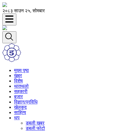
२०८३ साउन २५, सोमबार
मुख्य पृष्ठ
खबर
विशेष
थातथलो
सहकारी
बजार
विज्ञान/प्रविधि
खेलकुद
साहित्य
थप
डबली खबर
डबली फोटो