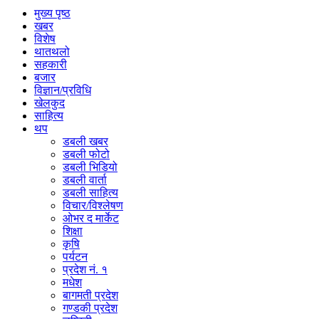
मुख्य पृष्ठ
खबर
विशेष
थातथलो
सहकारी
बजार
विज्ञान/प्रविधि
खेलकुद
साहित्य
थप
डबली खबर
डबली फोटो
डबली भिडियो
डबली वार्ता
डबली साहित्य
विचार/विश्‍लेषण
ओभर द मार्केट
शिक्षा
कृषि
पर्यटन
प्रदेश नं. १
मधेश
बागमती प्रदेश
गण्डकी प्रदेश