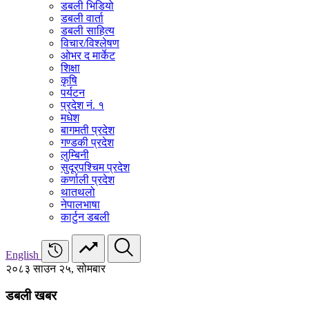
डबली भिडियो
डबली वार्ता
डबली साहित्य
विचार/विश्‍लेषण
ओभर द मार्केट
शिक्षा
कृषि
पर्यटन
प्रदेश नं. १
मधेश
बागमती प्रदेश
गण्डकी प्रदेश
लुम्बिनी
सुदूरपश्चिम प्रदेश
कर्णाली प्रदेश
थातथलो
नेपालभाषा
कार्टुन डबली
English
२०८३ साउन २५, सोमबार
डबली खबर