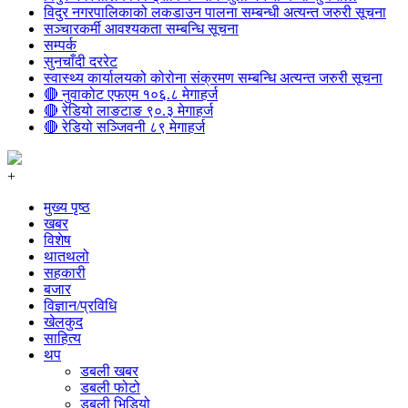
विदुर नगरपालिकाको लकडाउन पालना सम्बन्धी अत्यन्त जरुरी सूचना
सञ्चारकर्मी आवश्यकता सम्बन्धि सूचना
सम्पर्क
सुनचाँदी दररेट
स्वास्थ्य कार्यालयको कोरोना संक्रमण सम्बन्धि अत्यन्त जरुरी सूचना
🔴 नुवाकोट एफएम १०६.८ मेगाहर्ज
🔴 रेडियो लाङटाङ ९०.३ मेगाहर्ज
🔴 रेडियो सञ्जिवनी ८९ मेगाहर्ज
+
मुख्य पृष्ठ
खबर
विशेष
थातथलो
सहकारी
बजार
विज्ञान/प्रविधि
खेलकुद
साहित्य
थप
डबली खबर
डबली फोटो
डबली भिडियो