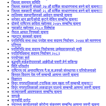
जिल्ला समन्वय समिति
जिल्ला सहकारी संघको २७ औं वार्षिक साधारणसभा बस्ने बारे सूचना!!!
जिल्ला सहकारी संघको २८ औं वार्षिक साधारणसभा बस्ने बारे सूचना!!!
तालिममा सहभागीहरुको आवेदन सम्बन्धी सूचना
थ्रेसर धान झार्ने/काेदाे कुट्ने मेसिन सम्बन्धि सूचना!
दोश्रो राष्ट्रिय कविता महोत्सव २०७५ सम्बन्धि सूचना
नुवाकोट महोत्सव २०८० विशेषांक
नेपाल आयल निगमको सूचना
न्यूस्टार क्लबको सूचना
प्रतिनिधि सभा तथा प्रदेश सभा सदस्य निर्वाचन, २०७४ को मतगणना
परिणाम
प्रतिनिधि सभा सदस्य निर्वाचनमा उम्मेदवारहरुको सुची
प्रतिनिधिसभा सदस्य निर्वाचन २०८२
प्रयोगका सर्त
बुद्धभुमि हाईड्रोपावरको आईपीओ यसरी हेर्न सकिन्छ
मिति परिवर्तन
राष्ट्रिय एवं अन्तराष्ट्रिय गै.स.स.हरुको संस्थागत र परियोजनाको
बिस्तृत विवरण पेश गर्ने सम्बन्धी अत्यन्त जरुरी सूचना
विज्ञापन
विदुर नगरपालिकाको ट्राफिक जाम खुला गर्ने सम्बन्धी सुचना!!!
विदुर नगरपालिकाको लकडाउन पालना सम्बन्धी अत्यन्त जरुरी सूचना
सञ्चारकर्मी आवश्यकता सम्बन्धि सूचना
सम्पर्क
सुनचाँदी दररेट
स्वास्थ्य कार्यालयको कोरोना संक्रमण सम्बन्धि अत्यन्त जरुरी सूचना