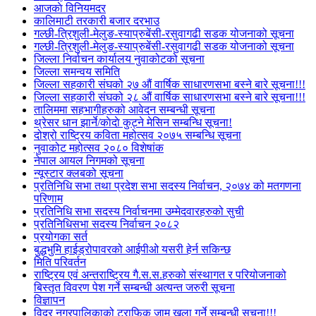
आजकाे विनियमदर
कालिमाटी तरकारी बजार दरभाउ
गल्छी-त्रिशुली-मेलुङ-स्याप्रुबेंसी-रसुवागढी सडक योजनाको सूचना
गल्छी-त्रिशुली-मेलुङ-स्याप्रुबेंसी-रसुवागढी सडक योजनाको सूचना
जिल्ला निर्वाचन कार्यालय नुवाकोटको सूचना
जिल्ला समन्वय समिति
जिल्ला सहकारी संघको २७ औं वार्षिक साधारणसभा बस्ने बारे सूचना!!!
जिल्ला सहकारी संघको २८ औं वार्षिक साधारणसभा बस्ने बारे सूचना!!!
तालिममा सहभागीहरुको आवेदन सम्बन्धी सूचना
थ्रेसर धान झार्ने/काेदाे कुट्ने मेसिन सम्बन्धि सूचना!
दोश्रो राष्ट्रिय कविता महोत्सव २०७५ सम्बन्धि सूचना
नुवाकोट महोत्सव २०८० विशेषांक
नेपाल आयल निगमको सूचना
न्यूस्टार क्लबको सूचना
प्रतिनिधि सभा तथा प्रदेश सभा सदस्य निर्वाचन, २०७४ को मतगणना
परिणाम
प्रतिनिधि सभा सदस्य निर्वाचनमा उम्मेदवारहरुको सुची
प्रतिनिधिसभा सदस्य निर्वाचन २०८२
प्रयोगका सर्त
बुद्धभुमि हाईड्रोपावरको आईपीओ यसरी हेर्न सकिन्छ
मिति परिवर्तन
राष्ट्रिय एवं अन्तराष्ट्रिय गै.स.स.हरुको संस्थागत र परियोजनाको
बिस्तृत विवरण पेश गर्ने सम्बन्धी अत्यन्त जरुरी सूचना
विज्ञापन
विदुर नगरपालिकाको ट्राफिक जाम खुला गर्ने सम्बन्धी सुचना!!!