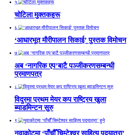
५
चोटिला मुक्तकहरू
६
‘आधारभूत मौरीपालन सिकाई’ पुस्तक विमोचन
७
अब ‘नागरिक एप’बाटै पञ्जीकरणसम्बन्धी
प्रमाणपत्र
८
विदुरमा प्रथम मेयर कप राष्ट्रिय खुला
ब्याडमिन्टन सुरु
९
नुवाकोटमा ‘पाँचौँ चिम्टेश्वर साहित्य पदयात्रा’