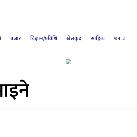
ी
बजार
विज्ञान/प्रविधि
खेलकुद
साहित्य
थप
पाइने