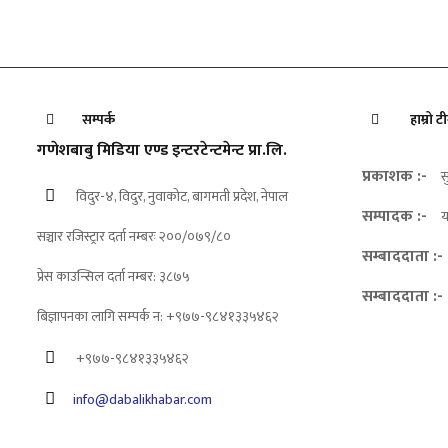
सम्पर्क
हाम्रो ट
गणेशबाबु मिडिया एण्ड इन्टरटेन्टमेन्ट प्रा.लि.
प्रकाशक :-
स
विदुर-४, विदुर, नुवाकोट, बागमती प्रदेश, नेपाल
सम्पादक :-
य
सञ्चार रजिस्ट्रार दर्ता नम्बरः २००/०७९/८०
सम्बाददाता :-
प्रेस काउन्सिल दर्ता नम्बर: ३८७५
सम्बाददाता :-
बिज्ञापनका लागि सम्पर्क न: +९७७-९८४१३३५४६२
+९७७-९८४१३३५४६२
info@dabalikhabar.com