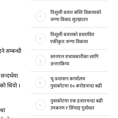
त्रिशुली बजार बस्ति विकासको
१
जग्गा विवाद सुल्झाउन
संयोजक तोकियो
त्रिशूली बजारको प्रस्तावित
२
एकीकृत जग्गा विकास
योजनाको जग्गा विवादमा
े सम्बन्धी
किन?, बस्ति विकास दर्ता नभए
स्तनपान प्रभावकारीका लागि
३
समिति विघटन हुने
अन्तरक्रिया
सन्दर्भमा
भू-प्रशासन कार्यालय
४
एको थियो ।
नुवाकोटमा १० करोडभन्दा बढी
राजस्व संकलन, ७४ प्रतिशत
बेरुजु फर्छयौट
नुवाकोटमा एक हजारभन्दा बढी
५
उपकरण र सिँचाइ पूर्वाधार
तथा
निर्माण