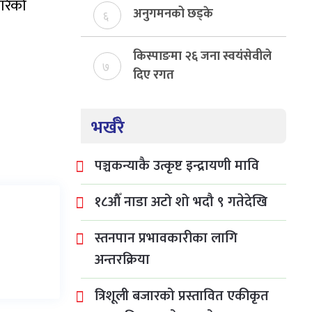
गरेको
अनुगमनको छड्के
६
किस्पाङमा २६ जना स्वयंसेवीले
७
दिए रगत
भर्खरै
पञ्चकन्याकै उत्कृष्ट इन्द्रायणी मावि
१८औँ नाडा अटो शो भदौ ९ गतेदेखि
स्तनपान प्रभावकारीका लागि
अन्तरक्रिया
त्रिशूली बजारको प्रस्तावित एकीकृत