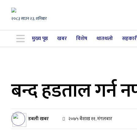
२०८३ साउन २३, शनिबार
मुख्य पृष्ठ
खबर
विशेष
थातथलो
सहकार
बन्द हडताल गर्न न
डबली खबर
२०७५ बैशाख ११, मंगलबार