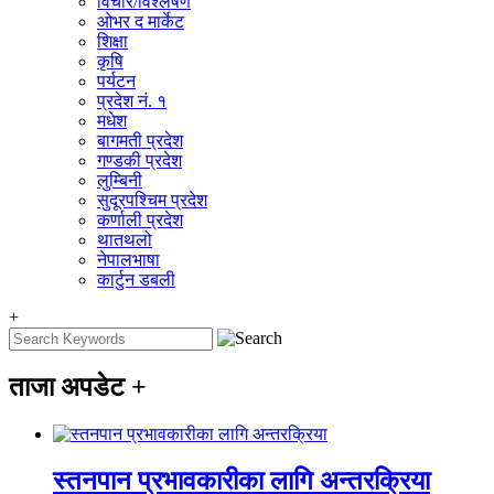
विचार/विश्‍लेषण
ओभर द मार्केट
शिक्षा
कृषि
पर्यटन
प्रदेश नं. १
मधेश
बागमती प्रदेश
गण्डकी प्रदेश
लुम्बिनी
सुदूरपश्चिम प्रदेश
कर्णाली प्रदेश
थातथलो
नेपालभाषा
कार्टुन डबली
+
ताजा अपडेट
+
स्तनपान प्रभावकारीका लागि अन्तरक्रिया