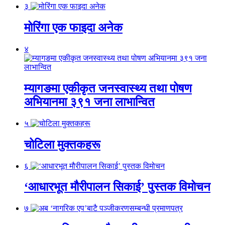
३
मोरिंगा एक फाइदा अनेक
४
म्यागङमा एकीकृत जनस्वास्थ्य तथा पोषण
अभियानमा ३९१ जना लाभान्वित
५
चोटिला मुक्तकहरू
६
‘आधारभूत मौरीपालन सिकाई’ पुस्तक विमोचन
७