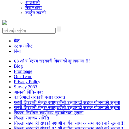
थातथलो
नेपालभाषा
कार्टुन डबली
बैंक
स्टक मार्केट
बिमा
६३ औं राष्ट्रिय सहकारी दिवसको शुभकामना !!!
Blog
Frontpage
Our Team
Privacy Policy
Survey 2083
आजकाे विनियमदर
कालिमाटी तरकारी बजार दरभाउ
गल्छी-त्रिशुली-मेलुङ-स्याप्रुबेंसी-रसुवागढी सडक योजनाको सूचना
गल्छी-त्रिशुली-मेलुङ-स्याप्रुबेंसी-रसुवागढी सडक योजनाको सूचना
जिल्ला निर्वाचन कार्यालय नुवाकोटको सूचना
जिल्ला समन्वय समिति
जिल्ला सहकारी संघको २७ औं वार्षिक साधारणसभा बस्ने बारे सूचना!!!
जिल्ला सहकारी संघको २८ औं वार्षिक साधारणसभा बस्ने बारे सूचना!!!