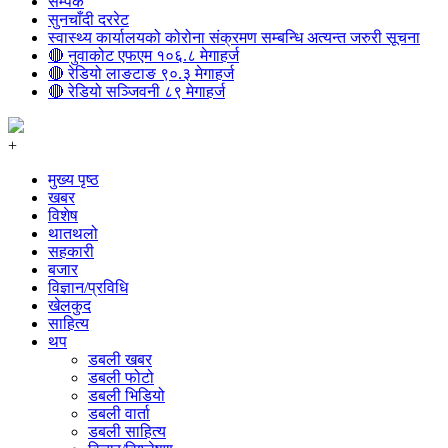
सम्पर्क
सुनचाँदी दररेट
स्वास्थ्य कार्यालयको कोरोना संक्रमण सम्बन्धि अत्यन्त जरुरी सूचना
🔴 नुवाकोट एफएम १०६.८ मेगाहर्ज
🔴 रेडियो लाङटाङ ९०.३ मेगाहर्ज
🔴 रेडियो सञ्जिवनी ८९ मेगाहर्ज
+
मुख्य पृष्ठ
खबर
विशेष
थातथलो
सहकारी
बजार
विज्ञान/प्रविधि
खेलकुद
साहित्य
थप
डबली खबर
डबली फोटो
डबली भिडियो
डबली वार्ता
डबली साहित्य