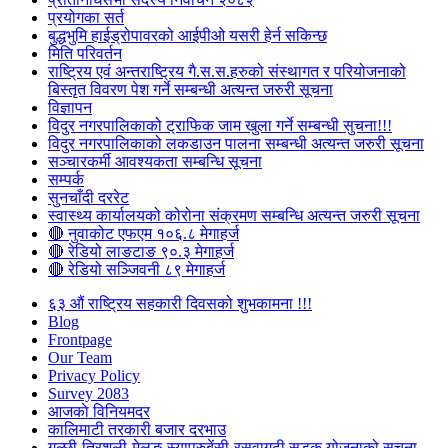
प्रयोगका सर्त
बुद्धभुमि हाईड्रोपावरको आईपीओ यसरी हेर्न सकिन्छ
मिति परिवर्तन
राष्ट्रिय एवं अन्तराष्ट्रिय गै.स.स.हरुको संस्थागत र परियोजनाको
बिस्तृत विवरण पेश गर्ने सम्बन्धी अत्यन्त जरुरी सूचना
विज्ञापन
विदुर नगरपालिकाको ट्राफिक जाम खुला गर्ने सम्बन्धी सुचना!!!
विदुर नगरपालिकाको लकडाउन पालना सम्बन्धी अत्यन्त जरुरी सूचना
सञ्चारकर्मी आवश्यकता सम्बन्धि सूचना
सम्पर्क
सुनचाँदी दररेट
स्वास्थ्य कार्यालयको कोरोना संक्रमण सम्बन्धि अत्यन्त जरुरी सूचना
🔴 नुवाकोट एफएम १०६.८ मेगाहर्ज
🔴 रेडियो लाङटाङ ९०.३ मेगाहर्ज
🔴 रेडियो सञ्जिवनी ८९ मेगाहर्ज
६३ औं राष्ट्रिय सहकारी दिवसको शुभकामना !!!
Blog
Frontpage
Our Team
Privacy Policy
Survey 2083
आजकाे विनियमदर
कालिमाटी तरकारी बजार दरभाउ
गल्छी-त्रिशुली-मेलुङ-स्याप्रुबेंसी-रसुवागढी सडक योजनाको सूचना