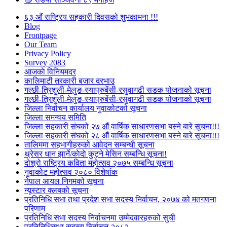
६३ औं राष्ट्रिय सहकारी दिवसको शुभकामना !!!
Blog
Frontpage
Our Team
Privacy Policy
Survey 2083
आजकाे विनियमदर
कालिमाटी तरकारी बजार दरभाउ
गल्छी-त्रिशुली-मेलुङ-स्याप्रुबेंसी-रसुवागढी सडक योजनाको सूचना
गल्छी-त्रिशुली-मेलुङ-स्याप्रुबेंसी-रसुवागढी सडक योजनाको सूचना
जिल्ला निर्वाचन कार्यालय नुवाकोटको सूचना
जिल्ला समन्वय समिति
जिल्ला सहकारी संघको २७ औं वार्षिक साधारणसभा बस्ने बारे सूचना!!!
जिल्ला सहकारी संघको २८ औं वार्षिक साधारणसभा बस्ने बारे सूचना!!!
तालिममा सहभागीहरुको आवेदन सम्बन्धी सूचना
थ्रेसर धान झार्ने/काेदाे कुट्ने मेसिन सम्बन्धि सूचना!
दोश्रो राष्ट्रिय कविता महोत्सव २०७५ सम्बन्धि सूचना
नुवाकोट महोत्सव २०८० विशेषांक
नेपाल आयल निगमको सूचना
न्यूस्टार क्लबको सूचना
प्रतिनिधि सभा तथा प्रदेश सभा सदस्य निर्वाचन, २०७४ को मतगणना
परिणाम
प्रतिनिधि सभा सदस्य निर्वाचनमा उम्मेदवारहरुको सुची
प्रतिनिधिसभा सदस्य निर्वाचन २०८२