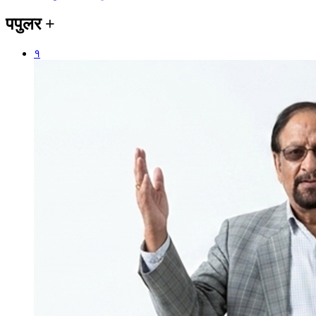
पपुलर
+
१