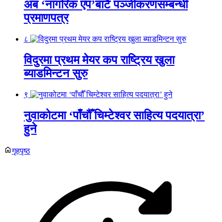
अब ‘नागरिक एप’बाटै पञ्जीकरणसम्बन्धी
प्रमाणपत्र
८
विदुरमा प्रथम मेयर कप राष्ट्रिय खुला
ब्याडमिन्टन सुरु
९
नुवाकोटमा ‘पाँचौँ चिम्टेश्वर साहित्य पदयात्रा’
हुने
गृहपृष्ठ