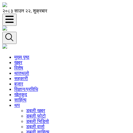
२०८३ साउन २२, शुक्रबार
मुख्य पृष्ठ
खबर
विशेष
थातथलो
सहकारी
बजार
विज्ञान/प्रविधि
खेलकुद
साहित्य
थप
डबली खबर
डबली फोटो
डबली भिडियो
डबली वार्ता
डबली साहित्य