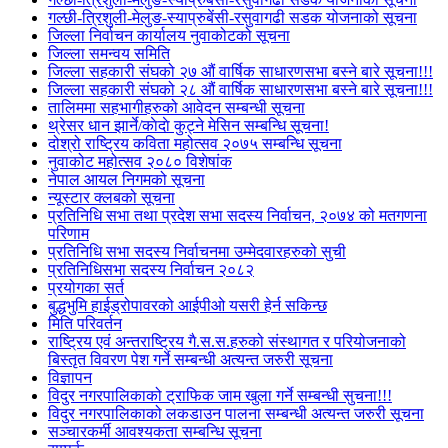
गल्छी-त्रिशुली-मेलुङ-स्याप्रुबेंसी-रसुवागढी सडक योजनाको सूचना
जिल्ला निर्वाचन कार्यालय नुवाकोटको सूचना
जिल्ला समन्वय समिति
जिल्ला सहकारी संघको २७ औं वार्षिक साधारणसभा बस्ने बारे सूचना!!!
जिल्ला सहकारी संघको २८ औं वार्षिक साधारणसभा बस्ने बारे सूचना!!!
तालिममा सहभागीहरुको आवेदन सम्बन्धी सूचना
थ्रेसर धान झार्ने/काेदाे कुट्ने मेसिन सम्बन्धि सूचना!
दोश्रो राष्ट्रिय कविता महोत्सव २०७५ सम्बन्धि सूचना
नुवाकोट महोत्सव २०८० विशेषांक
नेपाल आयल निगमको सूचना
न्यूस्टार क्लबको सूचना
प्रतिनिधि सभा तथा प्रदेश सभा सदस्य निर्वाचन, २०७४ को मतगणना
परिणाम
प्रतिनिधि सभा सदस्य निर्वाचनमा उम्मेदवारहरुको सुची
प्रतिनिधिसभा सदस्य निर्वाचन २०८२
प्रयोगका सर्त
बुद्धभुमि हाईड्रोपावरको आईपीओ यसरी हेर्न सकिन्छ
मिति परिवर्तन
राष्ट्रिय एवं अन्तराष्ट्रिय गै.स.स.हरुको संस्थागत र परियोजनाको
बिस्तृत विवरण पेश गर्ने सम्बन्धी अत्यन्त जरुरी सूचना
विज्ञापन
विदुर नगरपालिकाको ट्राफिक जाम खुला गर्ने सम्बन्धी सुचना!!!
विदुर नगरपालिकाको लकडाउन पालना सम्बन्धी अत्यन्त जरुरी सूचना
सञ्चारकर्मी आवश्यकता सम्बन्धि सूचना