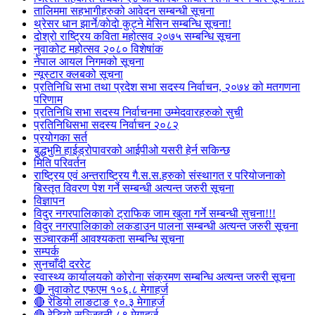
तालिममा सहभागीहरुको आवेदन सम्बन्धी सूचना
थ्रेसर धान झार्ने/काेदाे कुट्ने मेसिन सम्बन्धि सूचना!
दोश्रो राष्ट्रिय कविता महोत्सव २०७५ सम्बन्धि सूचना
नुवाकोट महोत्सव २०८० विशेषांक
नेपाल आयल निगमको सूचना
न्यूस्टार क्लबको सूचना
प्रतिनिधि सभा तथा प्रदेश सभा सदस्य निर्वाचन, २०७४ को मतगणना
परिणाम
प्रतिनिधि सभा सदस्य निर्वाचनमा उम्मेदवारहरुको सुची
प्रतिनिधिसभा सदस्य निर्वाचन २०८२
प्रयोगका सर्त
बुद्धभुमि हाईड्रोपावरको आईपीओ यसरी हेर्न सकिन्छ
मिति परिवर्तन
राष्ट्रिय एवं अन्तराष्ट्रिय गै.स.स.हरुको संस्थागत र परियोजनाको
बिस्तृत विवरण पेश गर्ने सम्बन्धी अत्यन्त जरुरी सूचना
विज्ञापन
विदुर नगरपालिकाको ट्राफिक जाम खुला गर्ने सम्बन्धी सुचना!!!
विदुर नगरपालिकाको लकडाउन पालना सम्बन्धी अत्यन्त जरुरी सूचना
सञ्चारकर्मी आवश्यकता सम्बन्धि सूचना
सम्पर्क
सुनचाँदी दररेट
स्वास्थ्य कार्यालयको कोरोना संक्रमण सम्बन्धि अत्यन्त जरुरी सूचना
🔴 नुवाकोट एफएम १०६.८ मेगाहर्ज
🔴 रेडियो लाङटाङ ९०.३ मेगाहर्ज
🔴 रेडियो सञ्जिवनी ८९ मेगाहर्ज