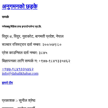
अनुगमनको छड्के
सम्पर्क
गणेशबाबु मिडिया एण्ड इन्टरटेन्टमेन्ट प्रा.लि.
विदुर-४, विदुर, नुवाकोट, बागमती प्रदेश, नेपाल
सञ्चार रजिस्ट्रार दर्ता नम्बरः २००/०७९/८०
प्रेस काउन्सिल दर्ता नम्बर: ३८७५
बिज्ञापनका लागि सम्पर्क न: +९७७-९८४१३३५४६२
+९७७-९८४१३३५४६२
info@dabalikhabar.com
हाम्रो टीम
प्रकाशक :-
सुनील श्रेष्ठ