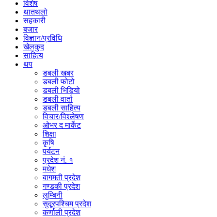
विशेष
थातथलो
सहकारी
बजार
विज्ञान/प्रविधि
खेलकुद
साहित्य
थप
डबली खबर
डबली फोटो
डबली भिडियो
डबली वार्ता
डबली साहित्य
विचार/विश्‍लेषण
ओभर द मार्केट
शिक्षा
कृषि
पर्यटन
प्रदेश नं. १
मधेश
बागमती प्रदेश
गण्डकी प्रदेश
लुम्बिनी
सुदूरपश्चिम प्रदेश
कर्णाली प्रदेश