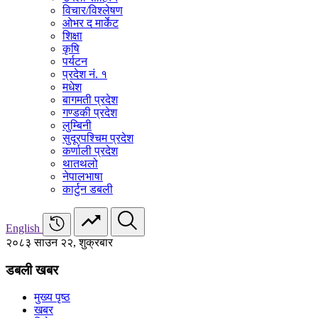
विचार/विश्‍लेषण
ओभर द मार्केट
शिक्षा
कृषि
पर्यटन
प्रदेश नं. १
मधेश
बागमती प्रदेश
गण्डकी प्रदेश
लुम्बिनी
सुदूरपश्चिम प्रदेश
कर्णाली प्रदेश
थातथलो
नेपालभाषा
कार्टुन डबली
English
२०८३ साउन २२, शुक्रबार
डबली खबर
मुख्य पृष्ठ
खबर