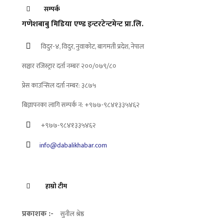
सम्पर्क
गणेशबाबु मिडिया एण्ड इन्टरटेन्टमेन्ट प्रा.लि.
विदुर-४, विदुर, नुवाकोट, बागमती प्रदेश, नेपाल
सञ्चार रजिस्ट्रार दर्ता नम्बरः २००/०७९/८०
प्रेस काउन्सिल दर्ता नम्बर: ३८७५
बिज्ञापनका लागि सम्पर्क न: +९७७-९८४१३३५४६२
+९७७-९८४१३३५४६२
info@dabalikhabar.com
हाम्रो टीम
प्रकाशक :-
सुनील श्रेष्ठ