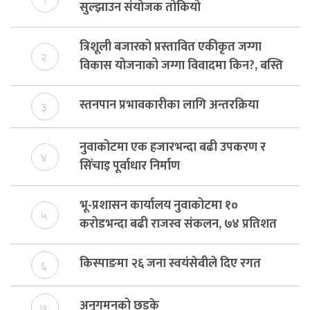
सुल्झाउन संयोजक तोकियो
त्रिशूली बजारको प्रस्तावित एकीकृत जग्गा
२
विकास योजनाको जग्गा विवादमा किन?, बस्ति
विकास दर्ता नभए समिति विघटन हुने
स्तनपान प्रभावकारीका लागि अन्तरक्रिया
३
नुवाकोटमा एक हजारभन्दा बढी उपकरण र
४
सिँचाइ पूर्वाधार निर्माण
भू-प्रशासन कार्यालय नुवाकोटमा १०
५
करोडभन्दा बढी राजस्व संकलन, ७४ प्रतिशत
बेरुजु फर्छयौट
किस्पाङमा २६ जना स्वयंसेवीले दिए रगत
६
अनुगमनको छड्के
७