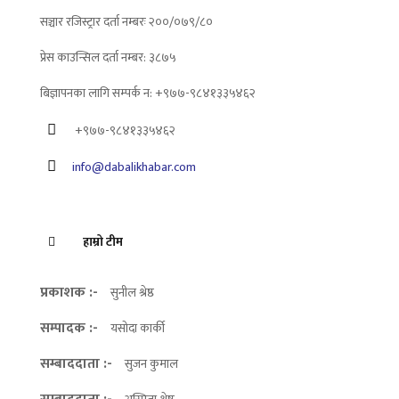
सञ्चार रजिस्ट्रार दर्ता नम्बरः २००/०७९/८०
प्रेस काउन्सिल दर्ता नम्बर: ३८७५
बिज्ञापनका लागि सम्पर्क न: +९७७-९८४१३३५४६२
+९७७-९८४१३३५४६२
info@dabalikhabar.com
हाम्रो टीम
प्रकाशक :-
सुनील श्रेष्ठ
सम्पादक :-
यसोदा कार्की
सम्बाददाता :-
सुजन कुमाल