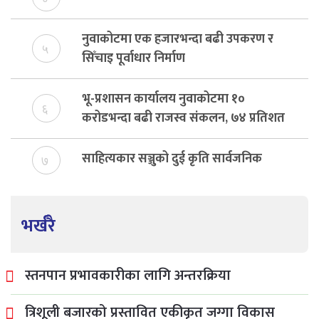
नुवाकोटमा एक हजारभन्दा बढी उपकरण र
५
सिँचाइ पूर्वाधार निर्माण
भू-प्रशासन कार्यालय नुवाकोटमा १०
६
करोडभन्दा बढी राजस्व संकलन, ७४ प्रतिशत
बेरुजु फर्छयौट
साहित्यकार सञ्जुको दुई कृति सार्वजनिक
७
भर्खरै
स्तनपान प्रभावकारीका लागि अन्तरक्रिया
त्रिशूली बजारको प्रस्तावित एकीकृत जग्गा विकास