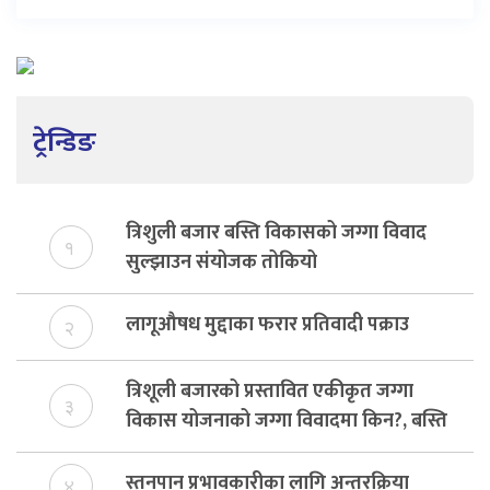
ट्रेन्डिङ
त्रिशुली बजार बस्ति विकासको जग्गा विवाद
१
सुल्झाउन संयोजक तोकियो
लागूऔषध मुद्दाका फरार प्रतिवादी पक्राउ
२
त्रिशूली बजारको प्रस्तावित एकीकृत जग्गा
३
विकास योजनाको जग्गा विवादमा किन?, बस्ति
विकास दर्ता नभए समिति विघटन हुने
स्तनपान प्रभावकारीका लागि अन्तरक्रिया
४