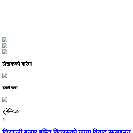
लेखकको बारेमा
डबली खबर
ट्रेन्डिङ
१
त्रिशुली बजार बस्ति विकासको जग्गा विवाद सुल्झाउन