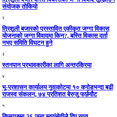
संयोजक तोकियो
२
त्रिशूली बजारको प्रस्तावित एकीकृत जग्गा विकास
योजनाको जग्गा विवादमा किन?, बस्ति विकास दर्ता
नभए समिति विघटन हुने
३
स्तनपान प्रभावकारीका लागि अन्तरक्रिया
४
भू-प्रशासन कार्यालय नुवाकोटमा १० करोडभन्दा बढी
राजस्व संकलन, ७४ प्रतिशत बेरुजु फर्छयौट
५
किस्पाङमा २६ जना स्वयंसेवीले दिए रगत