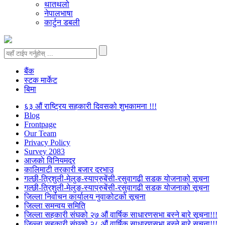
थातथलो
नेपालभाषा
कार्टुन डबली
बैंक
स्टक मार्केट
बिमा
६३ औं राष्ट्रिय सहकारी दिवसको शुभकामना !!!
Blog
Frontpage
Our Team
Privacy Policy
Survey 2083
आजकाे विनियमदर
कालिमाटी तरकारी बजार दरभाउ
गल्छी-त्रिशुली-मेलुङ-स्याप्रुबेंसी-रसुवागढी सडक योजनाको सूचना
गल्छी-त्रिशुली-मेलुङ-स्याप्रुबेंसी-रसुवागढी सडक योजनाको सूचना
जिल्ला निर्वाचन कार्यालय नुवाकोटको सूचना
जिल्ला समन्वय समिति
जिल्ला सहकारी संघको २७ औं वार्षिक साधारणसभा बस्ने बारे सूचना!!!
जिल्ला सहकारी संघको २८ औं वार्षिक साधारणसभा बस्ने बारे सूचना!!!