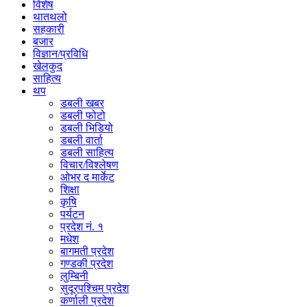
विशेष
थातथलो
सहकारी
बजार
विज्ञान/प्रविधि
खेलकुद
साहित्य
थप
डबली खबर
डबली फोटो
डबली भिडियो
डबली वार्ता
डबली साहित्य
विचार/विश्‍लेषण
ओभर द मार्केट
शिक्षा
कृषि
पर्यटन
प्रदेश नं. १
मधेश
बागमती प्रदेश
गण्डकी प्रदेश
लुम्बिनी
सुदूरपश्चिम प्रदेश
कर्णाली प्रदेश