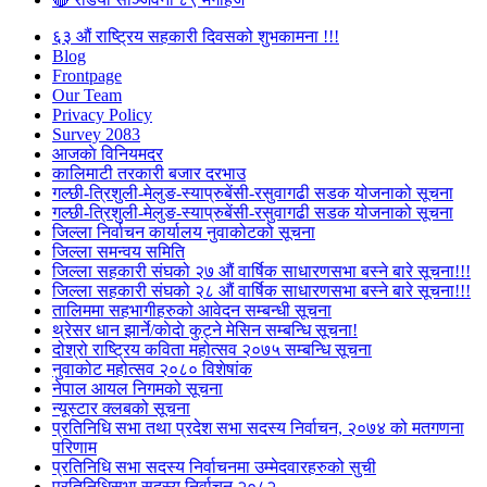
६३ औं राष्ट्रिय सहकारी दिवसको शुभकामना !!!
Blog
Frontpage
Our Team
Privacy Policy
Survey 2083
आजकाे विनियमदर
कालिमाटी तरकारी बजार दरभाउ
गल्छी-त्रिशुली-मेलुङ-स्याप्रुबेंसी-रसुवागढी सडक योजनाको सूचना
गल्छी-त्रिशुली-मेलुङ-स्याप्रुबेंसी-रसुवागढी सडक योजनाको सूचना
जिल्ला निर्वाचन कार्यालय नुवाकोटको सूचना
जिल्ला समन्वय समिति
जिल्ला सहकारी संघको २७ औं वार्षिक साधारणसभा बस्ने बारे सूचना!!!
जिल्ला सहकारी संघको २८ औं वार्षिक साधारणसभा बस्ने बारे सूचना!!!
तालिममा सहभागीहरुको आवेदन सम्बन्धी सूचना
थ्रेसर धान झार्ने/काेदाे कुट्ने मेसिन सम्बन्धि सूचना!
दोश्रो राष्ट्रिय कविता महोत्सव २०७५ सम्बन्धि सूचना
नुवाकोट महोत्सव २०८० विशेषांक
नेपाल आयल निगमको सूचना
न्यूस्टार क्लबको सूचना
प्रतिनिधि सभा तथा प्रदेश सभा सदस्य निर्वाचन, २०७४ को मतगणना
परिणाम
प्रतिनिधि सभा सदस्य निर्वाचनमा उम्मेदवारहरुको सुची
प्रतिनिधिसभा सदस्य निर्वाचन २०८२