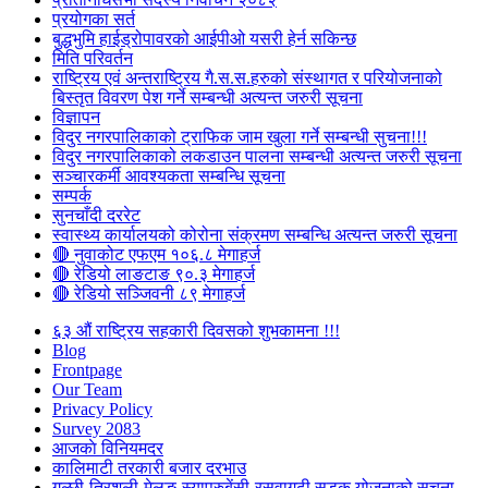
प्रयोगका सर्त
बुद्धभुमि हाईड्रोपावरको आईपीओ यसरी हेर्न सकिन्छ
मिति परिवर्तन
राष्ट्रिय एवं अन्तराष्ट्रिय गै.स.स.हरुको संस्थागत र परियोजनाको
बिस्तृत विवरण पेश गर्ने सम्बन्धी अत्यन्त जरुरी सूचना
विज्ञापन
विदुर नगरपालिकाको ट्राफिक जाम खुला गर्ने सम्बन्धी सुचना!!!
विदुर नगरपालिकाको लकडाउन पालना सम्बन्धी अत्यन्त जरुरी सूचना
सञ्चारकर्मी आवश्यकता सम्बन्धि सूचना
सम्पर्क
सुनचाँदी दररेट
स्वास्थ्य कार्यालयको कोरोना संक्रमण सम्बन्धि अत्यन्त जरुरी सूचना
🔴 नुवाकोट एफएम १०६.८ मेगाहर्ज
🔴 रेडियो लाङटाङ ९०.३ मेगाहर्ज
🔴 रेडियो सञ्जिवनी ८९ मेगाहर्ज
६३ औं राष्ट्रिय सहकारी दिवसको शुभकामना !!!
Blog
Frontpage
Our Team
Privacy Policy
Survey 2083
आजकाे विनियमदर
कालिमाटी तरकारी बजार दरभाउ
गल्छी-त्रिशुली-मेलुङ-स्याप्रुबेंसी-रसुवागढी सडक योजनाको सूचना