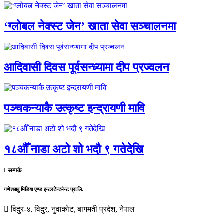
‘ग्लोबल नेक्स्ट जेन’ खाता सेवा सञ्चालनमा
आदिवासी दिवस पूर्वसन्ध्यामा दीप प्रज्वलन
पञ्चकन्याकै उत्कृष्ट इन्द्रायणी मावि
१८औँ नाडा अटो शो भदौ ९ गतेदेखि
सम्पर्क
गणेशबाबु मिडिया एण्ड इन्टरटेन्टमेन्ट प्रा.लि.
विदुर-४, विदुर, नुवाकोट, बागमती प्रदेश, नेपाल