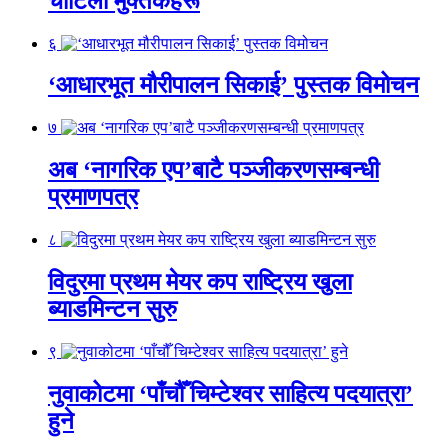
चोटिला मुक्तकहरू
६
‘आधारभूत मौरीपालन सिकाई’ पुस्तक विमोचन
७
अब ‘नागरिक एप’बाटै पञ्जीकरणसम्बन्धी
प्रमाणपत्र
८
विदुरमा प्रथम मेयर कप राष्ट्रिय खुला
ब्याडमिन्टन सुरु
९
नुवाकोटमा ‘पाँचौँ चिम्टेश्वर साहित्य पदयात्रा’
हुने