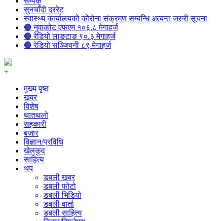
सम्पर्क
सुनचाँदी दररेट
स्वास्थ्य कार्यालयको कोरोना संक्रमण सम्बन्धि अत्यन्त जरुरी सूचना
🔴 नुवाकोट एफएम १०६.८ मेगाहर्ज
🔴 रेडियो लाङटाङ ९०.३ मेगाहर्ज
🔴 रेडियो सञ्जिवनी ८९ मेगाहर्ज
+
मुख्य पृष्ठ
खबर
विशेष
थातथलो
सहकारी
बजार
विज्ञान/प्रविधि
खेलकुद
साहित्य
थप
डबली खबर
डबली फोटो
डबली भिडियो
डबली वार्ता
डबली साहित्य