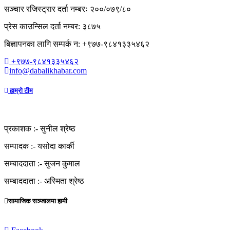
सञ्चार रजिस्ट्रार दर्ता नम्बरः २००/०७९/८०
प्रेस काउन्सिल दर्ता नम्बर: ३८७५
बिज्ञापनका लागि सम्पर्क न: +९७७-९८४१३३५४६२
+९७७-९८४१३३५४६२
info@dabalikhabar.com
हाम्रो टीम
प्रकाशक :-
सुनील श्रेष्ठ
सम्पादक :-
यसोदा कार्की
सम्बाददाता :-
सुजन कुमाल
सम्बाददाता :-
अस्मिता श्रेष्ठ
सामाजिक सञ्जालमा हामी