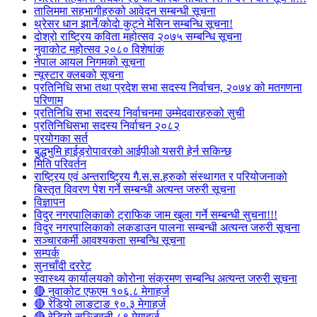
तालिममा सहभागीहरुको आवेदन सम्बन्धी सूचना
थ्रेसर धान झार्ने/काेदाे कुट्ने मेसिन सम्बन्धि सूचना!
दोश्रो राष्ट्रिय कविता महोत्सव २०७५ सम्बन्धि सूचना
नुवाकोट महोत्सव २०८० विशेषांक
नेपाल आयल निगमको सूचना
न्यूस्टार क्लबको सूचना
प्रतिनिधि सभा तथा प्रदेश सभा सदस्य निर्वाचन, २०७४ को मतगणना
परिणाम
प्रतिनिधि सभा सदस्य निर्वाचनमा उम्मेदवारहरुको सुची
प्रतिनिधिसभा सदस्य निर्वाचन २०८२
प्रयोगका सर्त
बुद्धभुमि हाईड्रोपावरको आईपीओ यसरी हेर्न सकिन्छ
मिति परिवर्तन
राष्ट्रिय एवं अन्तराष्ट्रिय गै.स.स.हरुको संस्थागत र परियोजनाको
बिस्तृत विवरण पेश गर्ने सम्बन्धी अत्यन्त जरुरी सूचना
विज्ञापन
विदुर नगरपालिकाको ट्राफिक जाम खुला गर्ने सम्बन्धी सुचना!!!
विदुर नगरपालिकाको लकडाउन पालना सम्बन्धी अत्यन्त जरुरी सूचना
सञ्चारकर्मी आवश्यकता सम्बन्धि सूचना
सम्पर्क
सुनचाँदी दररेट
स्वास्थ्य कार्यालयको कोरोना संक्रमण सम्बन्धि अत्यन्त जरुरी सूचना
🔴 नुवाकोट एफएम १०६.८ मेगाहर्ज
🔴 रेडियो लाङटाङ ९०.३ मेगाहर्ज
🔴 रेडियो सञ्जिवनी ८९ मेगाहर्ज