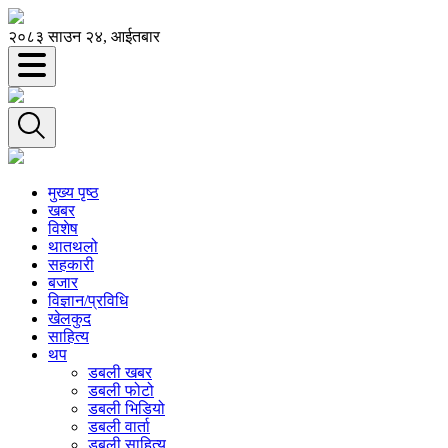
२०८३ साउन २४, आईतबार
मुख्य पृष्ठ
खबर
विशेष
थातथलो
सहकारी
बजार
विज्ञान/प्रविधि
खेलकुद
साहित्य
थप
डबली खबर
डबली फोटो
डबली भिडियो
डबली वार्ता
डबली साहित्य