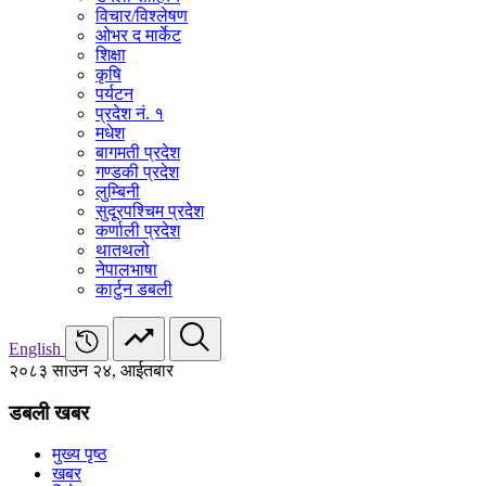
विचार/विश्‍लेषण
ओभर द मार्केट
शिक्षा
कृषि
पर्यटन
प्रदेश नं. १
मधेश
बागमती प्रदेश
गण्डकी प्रदेश
लुम्बिनी
सुदूरपश्चिम प्रदेश
कर्णाली प्रदेश
थातथलो
नेपालभाषा
कार्टुन डबली
English
२०८३ साउन २४, आईतबार
डबली खबर
मुख्य पृष्ठ
खबर