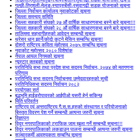
गल्छी-त्रिशुली-मेलुङ-स्याप्रुबेंसी-रसुवागढी सडक योजनाको सूचना
जिल्ला निर्वाचन कार्यालय नुवाकोटको सूचना
जिल्ला समन्वय समिति
जिल्ला सहकारी संघको २७ औं वार्षिक साधारणसभा बस्ने बारे सूचना!!!
जिल्ला सहकारी संघको २८ औं वार्षिक साधारणसभा बस्ने बारे सूचना!!!
तालिममा सहभागीहरुको आवेदन सम्बन्धी सूचना
थ्रेसर धान झार्ने/काेदाे कुट्ने मेसिन सम्बन्धि सूचना!
दोश्रो राष्ट्रिय कविता महोत्सव २०७५ सम्बन्धि सूचना
नुवाकोट महोत्सव २०८० विशेषांक
नेपाल आयल निगमको सूचना
न्यूस्टार क्लबको सूचना
प्रतिनिधि सभा तथा प्रदेश सभा सदस्य निर्वाचन, २०७४ को मतगणना
परिणाम
प्रतिनिधि सभा सदस्य निर्वाचनमा उम्मेदवारहरुको सुची
प्रतिनिधिसभा सदस्य निर्वाचन २०८२
प्रयोगका सर्त
बुद्धभुमि हाईड्रोपावरको आईपीओ यसरी हेर्न सकिन्छ
मिति परिवर्तन
राष्ट्रिय एवं अन्तराष्ट्रिय गै.स.स.हरुको संस्थागत र परियोजनाको
बिस्तृत विवरण पेश गर्ने सम्बन्धी अत्यन्त जरुरी सूचना
विज्ञापन
विदुर नगरपालिकाको ट्राफिक जाम खुला गर्ने सम्बन्धी सुचना!!!
विदुर नगरपालिकाको लकडाउन पालना सम्बन्धी अत्यन्त जरुरी सूचना
सञ्चारकर्मी आवश्यकता सम्बन्धि सूचना