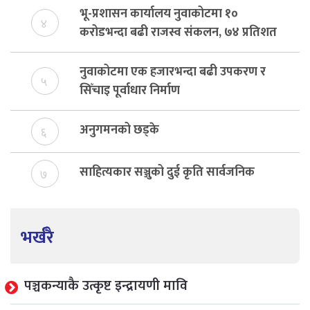
भू-प्रशासन कार्यालय नुवाकोटमा १०
४
करोडभन्दा बढी राजस्व संकलन, ७४ प्रतिशत
बेरुजु फर्छयौट
नुवाकोटमा एक हजारभन्दा बढी उपकरण र
५
सिँचाइ पूर्वाधार निर्माण
अनुगमनको छड्के
६
साहित्यकार सञ्जुको दुई कृति सार्वजनिक
७
भर्खरै
पञ्चकन्याकै उत्कृष्ट इन्द्रायणी मावि