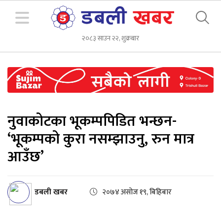
२०८३ साउन २२, शुक्रबार
नुवाकोटका भूकम्पपिडित भन्छन-
‘भूकम्पको कुरा नसम्झाउनु, रुन मात्र
आउँछ’
डबली खबर
२०७४ असोज १९, बिहिबार