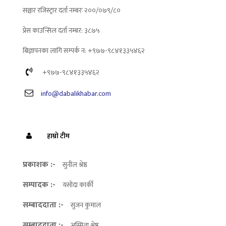
सञ्चार रजिस्ट्रार दर्ता नम्बरः २००/०७९/८०
प्रेस काउन्सिल दर्ता नम्बर: ३८७५
बिज्ञापनका लागि सम्पर्क न: +९७७-९८४१३३५४६२
+९७७-९८४१३३५४६२
info@dabalikhabar.com
हाम्रो टीम
प्रकाशक :-
सुनील श्रेष्ठ
सम्पादक :-
यसोदा कार्की
सम्बाददाता :-
सुजन कुमाल
सम्बाददाता :-
अस्मिता श्रेष्ठ