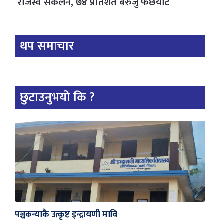
राजस्व संकलन, ७४ प्रतिशत बेरुजु फर्छयौट
थप समाचार
छुटाउनुभयो कि ?
पञ्चकन्याकै उत्कृष्ट इन्द्रायणी मावि