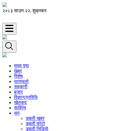
२०८३ साउन २२, शुक्रबार
मुख्य पृष्ठ
खबर
विशेष
थातथलो
सहकारी
बजार
विज्ञान/प्रविधि
खेलकुद
साहित्य
थप
डबली खबर
डबली फोटो
डबली भिडियो