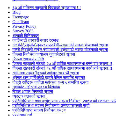
६३ औं राष्ट्रिय सहकारी दिवसको शुभकामना !!!
Blog
Frontpage
Our Team
Privacy Policy
Survey 2083
आजकाे विनियमदर
कालिमाटी तरकारी बजार दरभाउ
गल्छी-त्रिशुली-मेलुङ-स्याप्रुबेंसी-रसुवागढी सडक योजनाको सूचना
गल्छी-त्रिशुली-मेलुङ-स्याप्रुबेंसी-रसुवागढी सडक योजनाको सूचना
जिल्ला निर्वाचन कार्यालय नुवाकोटको सूचना
जिल्ला समन्वय समिति
जिल्ला सहकारी संघको २७ औं वार्षिक साधारणसभा बस्ने बारे सूचना!!!
जिल्ला सहकारी संघको २८ औं वार्षिक साधारणसभा बस्ने बारे सूचना!!!
तालिममा सहभागीहरुको आवेदन सम्बन्धी सूचना
थ्रेसर धान झार्ने/काेदाे कुट्ने मेसिन सम्बन्धि सूचना!
दोश्रो राष्ट्रिय कविता महोत्सव २०७५ सम्बन्धि सूचना
नुवाकोट महोत्सव २०८० विशेषांक
नेपाल आयल निगमको सूचना
न्यूस्टार क्लबको सूचना
प्रतिनिधि सभा तथा प्रदेश सभा सदस्य निर्वाचन, २०७४ को मतगणना पर
प्रतिनिधि सभा सदस्य निर्वाचनमा उम्मेदवारहरुको सुची
प्रतिनिधिसभा सदस्य निर्वाचन २०८२
प्रयोगका सर्त