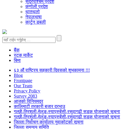
सुदूरपश्चिम प्रदेश
कर्णाली प्रदेश
थातथलो
नेपालभाषा
कार्टुन डबली
बैंक
स्टक मार्केट
बिमा
६३ औं राष्ट्रिय सहकारी दिवसको शुभकामना !!!
Blog
Frontpage
Our Team
Privacy Policy
Survey 2083
आजकाे विनियमदर
कालिमाटी तरकारी बजार दरभाउ
गल्छी-त्रिशुली-मेलुङ-स्याप्रुबेंसी-रसुवागढी सडक योजनाको सूचना
गल्छी-त्रिशुली-मेलुङ-स्याप्रुबेंसी-रसुवागढी सडक योजनाको सूचना
जिल्ला निर्वाचन कार्यालय नुवाकोटको सूचना
जिल्ला समन्वय समिति