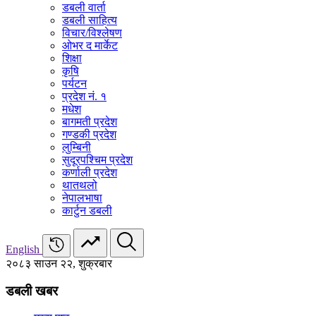
डबली वार्ता
डबली साहित्य
विचार/विश्‍लेषण
ओभर द मार्केट
शिक्षा
कृषि
पर्यटन
प्रदेश नं. १
मधेश
बागमती प्रदेश
गण्डकी प्रदेश
लुम्बिनी
सुदूरपश्चिम प्रदेश
कर्णाली प्रदेश
थातथलो
नेपालभाषा
कार्टुन डबली
English
२०८३ साउन २२, शुक्रबार
डबली खबर