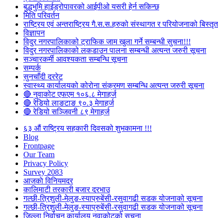
बुद्धभुमि हाईड्रोपावरको आईपीओ यसरी हेर्न सकिन्छ
मिति परिवर्तन
राष्ट्रिय एवं अन्तराष्ट्रिय गै.स.स.हरुको संस्थागत र परियोजनाको बिस्तृत 
विज्ञापन
विदुर नगरपालिकाको ट्राफिक जाम खुला गर्ने सम्बन्धी सुचना!!!
विदुर नगरपालिकाको लकडाउन पालना सम्बन्धी अत्यन्त जरुरी सूचना
सञ्चारकर्मी आवश्यकता सम्बन्धि सूचना
सम्पर्क
सुनचाँदी दररेट
स्वास्थ्य कार्यालयको कोरोना संक्रमण सम्बन्धि अत्यन्त जरुरी सूचना
🔴 नुवाकोट एफएम १०६.८ मेगाहर्ज
🔴 रेडियो लाङटाङ ९०.३ मेगाहर्ज
🔴 रेडियो सञ्जिवनी ८९ मेगाहर्ज
६३ औं राष्ट्रिय सहकारी दिवसको शुभकामना !!!
Blog
Frontpage
Our Team
Privacy Policy
Survey 2083
आजकाे विनियमदर
कालिमाटी तरकारी बजार दरभाउ
गल्छी-त्रिशुली-मेलुङ-स्याप्रुबेंसी-रसुवागढी सडक योजनाको सूचना
गल्छी-त्रिशुली-मेलुङ-स्याप्रुबेंसी-रसुवागढी सडक योजनाको सूचना
जिल्ला निर्वाचन कार्यालय नुवाकोटको सूचना