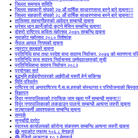
जिल्ला समन्वय समिति
जिल्ला सहकारी संघको २७ औं वार्षिक साधारणसभा बस्ने बारे सूचना!!!
जिल्ला सहकारी संघको २८ औं वार्षिक साधारणसभा बस्ने बारे सूचना!!!
तालिममा सहभागीहरुको आवेदन सम्बन्धी सूचना
थ्रेसर धान झार्ने/काेदाे कुट्ने मेसिन सम्बन्धि सूचना!
दोश्रो राष्ट्रिय कविता महोत्सव २०७५ सम्बन्धि सूचना
नुवाकोट महोत्सव २०८० विशेषांक
नेपाल आयल निगमको सूचना
न्यूस्टार क्लबको सूचना
प्रतिनिधि सभा तथा प्रदेश सभा सदस्य निर्वाचन, २०७४ को मतगणना पर
प्रतिनिधि सभा सदस्य निर्वाचनमा उम्मेदवारहरुको सुची
प्रतिनिधिसभा सदस्य निर्वाचन २०८२
प्रयोगका सर्त
बुद्धभुमि हाईड्रोपावरको आईपीओ यसरी हेर्न सकिन्छ
मिति परिवर्तन
राष्ट्रिय एवं अन्तराष्ट्रिय गै.स.स.हरुको संस्थागत र परियोजनाको बिस्तृत 
विज्ञापन
विदुर नगरपालिकाको ट्राफिक जाम खुला गर्ने सम्बन्धी सुचना!!!
विदुर नगरपालिकाको लकडाउन पालना सम्बन्धी अत्यन्त जरुरी सूचना
सञ्चारकर्मी आवश्यकता सम्बन्धि सूचना
सम्पर्क
सुनचाँदी दररेट
स्वास्थ्य कार्यालयको कोरोना संक्रमण सम्बन्धि अत्यन्त जरुरी सूचना
🔴 नुवाकोट एफएम १०६.८ मेगाहर्ज
🔴 रेडियो लाङटाङ ९०.३ मेगाहर्ज