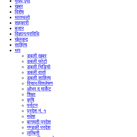
मुख्य पृष्ठ
खबर
विशेष
थातथलो
सहकारी
बजार
विज्ञान/प्रविधि
खेलकुद
साहित्य
थप
डबली खबर
डबली फोटो
डबली भिडियो
डबली वार्ता
डबली साहित्य
विचार/विश्‍लेषण
ओभर द मार्केट
शिक्षा
कृषि
पर्यटन
प्रदेश नं. १
मधेश
बागमती प्रदेश
गण्डकी प्रदेश
लुम्बिनी