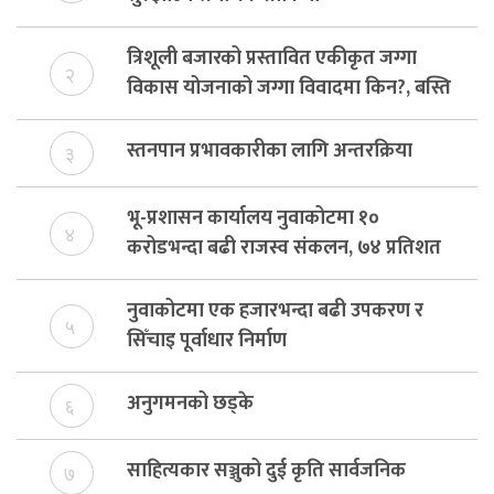
त्रिशूली बजारको प्रस्तावित एकीकृत जग्गा
२
विकास योजनाको जग्गा विवादमा किन?, बस्ति
विकास दर्ता नभए समिति विघटन हुने
स्तनपान प्रभावकारीका लागि अन्तरक्रिया
३
भू-प्रशासन कार्यालय नुवाकोटमा १०
४
करोडभन्दा बढी राजस्व संकलन, ७४ प्रतिशत
बेरुजु फर्छयौट
नुवाकोटमा एक हजारभन्दा बढी उपकरण र
५
सिँचाइ पूर्वाधार निर्माण
अनुगमनको छड्के
६
साहित्यकार सञ्जुको दुई कृति सार्वजनिक
७