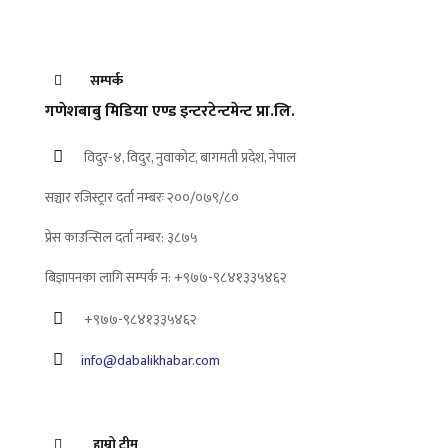
सम्पर्क
गणेशबाबु मिडिया एण्ड इन्टरटेन्टमेन्ट प्रा.लि.
विदुर-४, विदुर, नुवाकोट, बागमती प्रदेश, नेपाल
सञ्चार रजिस्ट्रार दर्ता नम्बरः २००/०७९/८०
प्रेस काउन्सिल दर्ता नम्बर: ३८७५
बिज्ञापनका लागि सम्पर्क न: +९७७-९८४१३३५४६२
+९७७-९८४१३३५४६२
info@dabalikhabar.com
हाम्रो टीम