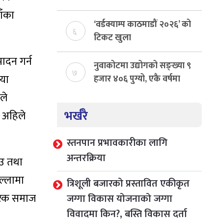
बढ्दो, ३ वर्षमा ४२७ जनाको
ाँका
उद्धार
‘वर्डक्याम्प काठमाडौं २०२६’ को
६
टिकट खुला
ादन गर्न
नुवाकोटमा उद्योगको सङ्ख्या ९
७
ैया
हजार ४०६ पुग्यो, एकै वर्षमा
थपिए १९१ नयाँ उद्योग
ले
भर्खरै
, अहिले
स्तनपान प्रभावकारीका लागि
अन्तरक्रिया
िउ तथा
ल्लामा
त्रिशूली बजारको प्रस्तावित एकीकृत
गरिक समाज
जग्गा विकास योजनाको जग्गा
विवादमा किन?, बस्ति विकास दर्ता