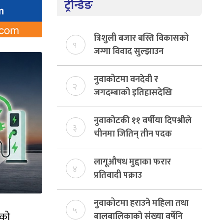
ट्रेन्डिङ
त्रिशुली बजार बस्ति विकासको
१
जग्गा विवाद सुल्झाउन
संयोजक तोकियो
नुवाकोटमा वनदेवी र
२
जगदम्बाको इतिहासदेखि
शिवालय सिनेप्लेक्ससम्मको
यात्रा
नुवाकोटकी ११ वर्षीया दिपश्रीले
३
चीनमा जितिन् तीन पदक
लागूऔषध मुद्दाका फरार
४
प्रतिवादी पक्राउ
नुवाकोटमा हराउने महिला तथा
५
लको
बालबालिकाको संख्या वर्षेनि