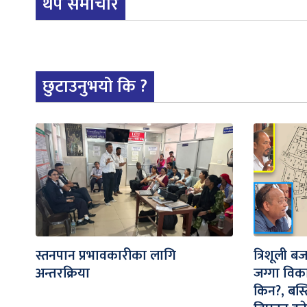
थप समाचार
छुटाउनुभयो कि ?
स्तनपान प्रभावकारीका लागि
त्रिशूली ब
अन्तरक्रिया
जग्गा विक
किन?, बस्