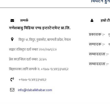
विघटन हुने
सम्पर्क
हाम्रो ट
गणेशबाबु मिडिया एण्ड इन्टरटेन्टमेन्ट प्रा.लि.
प्रकाशक :-
स
विदुर-४, विदुर, नुवाकोट, बागमती प्रदेश, नेपाल
सम्पादक :-
य
सञ्चार रजिस्ट्रार दर्ता नम्बरः २००/०७९/८०
सम्बाददाता :-
प्रेस काउन्सिल दर्ता नम्बर: ३८७५
सम्बाददाता :-
बिज्ञापनका लागि सम्पर्क न: +९७७-९८४१३३५४६२
+९७७-९८४१३३५४६२
info@dabalikhabar.com