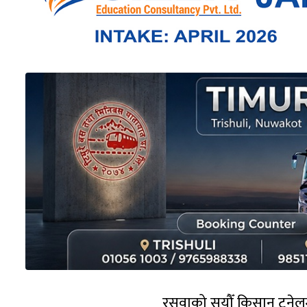
रसुवाको सयौँ किसान टनेलम