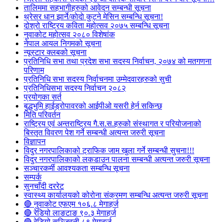
तालिममा सहभागीहरुको आवेदन सम्बन्धी सूचना
थ्रेसर धान झार्ने/काेदाे कुट्ने मेसिन सम्बन्धि सूचना!
दोश्रो राष्ट्रिय कविता महोत्सव २०७५ सम्बन्धि सूचना
नुवाकोट महोत्सव २०८० विशेषांक
नेपाल आयल निगमको सूचना
न्यूस्टार क्लबको सूचना
प्रतिनिधि सभा तथा प्रदेश सभा सदस्य निर्वाचन, २०७४ को मतगणना
परिणाम
प्रतिनिधि सभा सदस्य निर्वाचनमा उम्मेदवारहरुको सुची
प्रतिनिधिसभा सदस्य निर्वाचन २०८२
प्रयोगका सर्त
बुद्धभुमि हाईड्रोपावरको आईपीओ यसरी हेर्न सकिन्छ
मिति परिवर्तन
राष्ट्रिय एवं अन्तराष्ट्रिय गै.स.स.हरुको संस्थागत र परियोजनाको
बिस्तृत विवरण पेश गर्ने सम्बन्धी अत्यन्त जरुरी सूचना
विज्ञापन
विदुर नगरपालिकाको ट्राफिक जाम खुला गर्ने सम्बन्धी सुचना!!!
विदुर नगरपालिकाको लकडाउन पालना सम्बन्धी अत्यन्त जरुरी सूचना
सञ्चारकर्मी आवश्यकता सम्बन्धि सूचना
सम्पर्क
सुनचाँदी दररेट
स्वास्थ्य कार्यालयको कोरोना संक्रमण सम्बन्धि अत्यन्त जरुरी सूचना
🔴 नुवाकोट एफएम १०६.८ मेगाहर्ज
🔴 रेडियो लाङटाङ ९०.३ मेगाहर्ज
🔴 रेडियो सञ्जिवनी ८९ मेगाहर्ज