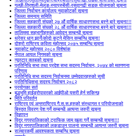
गल्छी-त्रिशुली-मेलुङ-स्याप्रुबेंसी-रसुवागढी सडक योजनाको सूचना
जिल्ला निर्वाचन कार्यालय नुवाकोटको सूचना
जिल्ला समन्वय समिति
जिल्ला सहकारी संघको २७ औं वार्षिक साधारणसभा बस्ने बारे सूचना!!!
जिल्ला सहकारी संघको २८ औं वार्षिक साधारणसभा बस्ने बारे सूचना!!!
तालिममा सहभागीहरुको आवेदन सम्बन्धी सूचना
थ्रेसर धान झार्ने/काेदाे कुट्ने मेसिन सम्बन्धि सूचना!
दोश्रो राष्ट्रिय कविता महोत्सव २०७५ सम्बन्धि सूचना
नुवाकोट महोत्सव २०८० विशेषांक
नेपाल आयल निगमको सूचना
न्यूस्टार क्लबको सूचना
प्रतिनिधि सभा तथा प्रदेश सभा सदस्य निर्वाचन, २०७४ को मतगणना
परिणाम
प्रतिनिधि सभा सदस्य निर्वाचनमा उम्मेदवारहरुको सुची
प्रतिनिधिसभा सदस्य निर्वाचन २०८२
प्रयोगका सर्त
बुद्धभुमि हाईड्रोपावरको आईपीओ यसरी हेर्न सकिन्छ
मिति परिवर्तन
राष्ट्रिय एवं अन्तराष्ट्रिय गै.स.स.हरुको संस्थागत र परियोजनाको
बिस्तृत विवरण पेश गर्ने सम्बन्धी अत्यन्त जरुरी सूचना
विज्ञापन
विदुर नगरपालिकाको ट्राफिक जाम खुला गर्ने सम्बन्धी सुचना!!!
विदुर नगरपालिकाको लकडाउन पालना सम्बन्धी अत्यन्त जरुरी सूचना
सञ्चारकर्मी आवश्यकता सम्बन्धि सूचना