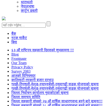
थातथलो
नेपालभाषा
कार्टुन डबली
बैंक
स्टक मार्केट
बिमा
६३ औं राष्ट्रिय सहकारी दिवसको शुभकामना !!!
Blog
Frontpage
Our Team
Privacy Policy
Survey 2083
आजकाे विनियमदर
कालिमाटी तरकारी बजार दरभाउ
गल्छी-त्रिशुली-मेलुङ-स्याप्रुबेंसी-रसुवागढी सडक योजनाको सूचना
गल्छी-त्रिशुली-मेलुङ-स्याप्रुबेंसी-रसुवागढी सडक योजनाको सूचना
जिल्ला निर्वाचन कार्यालय नुवाकोटको सूचना
जिल्ला समन्वय समिति
जिल्ला सहकारी संघको २७ औं वार्षिक साधारणसभा बस्ने बारे सूचना!!!
जिल्ला सहकारी संघको २८ औं वार्षिक साधारणसभा बस्ने बारे सूचना!!!