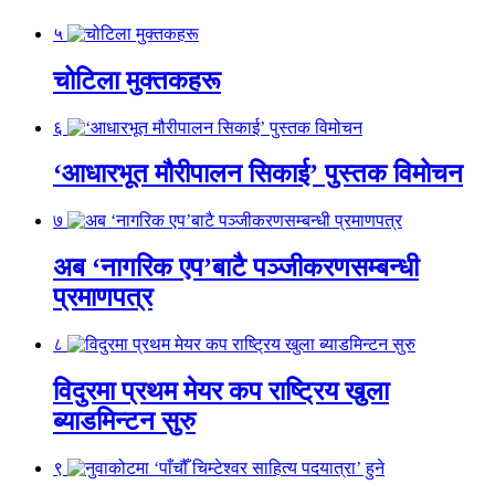
५
चोटिला मुक्तकहरू
६
‘आधारभूत मौरीपालन सिकाई’ पुस्तक विमोचन
७
अब ‘नागरिक एप’बाटै पञ्जीकरणसम्बन्धी
प्रमाणपत्र
८
विदुरमा प्रथम मेयर कप राष्ट्रिय खुला
ब्याडमिन्टन सुरु
९