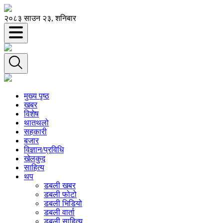
२०८३ साउन २३, शनिबार
मुख्य पृष्ठ
खबर
विशेष
थातथलो
सहकारी
बजार
विज्ञान/प्रविधि
खेलकुद
साहित्य
थप
डबली खबर
डबली फोटो
डबली भिडियो
डबली वार्ता
डबली साहित्य