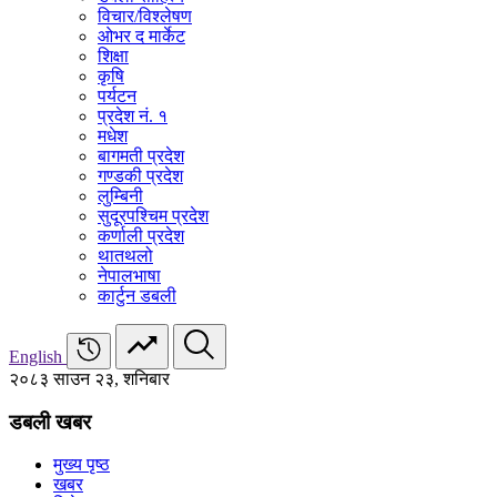
विचार/विश्‍लेषण
ओभर द मार्केट
शिक्षा
कृषि
पर्यटन
प्रदेश नं. १
मधेश
बागमती प्रदेश
गण्डकी प्रदेश
लुम्बिनी
सुदूरपश्चिम प्रदेश
कर्णाली प्रदेश
थातथलो
नेपालभाषा
कार्टुन डबली
English
२०८३ साउन २३, शनिबार
डबली खबर
मुख्य पृष्ठ
खबर