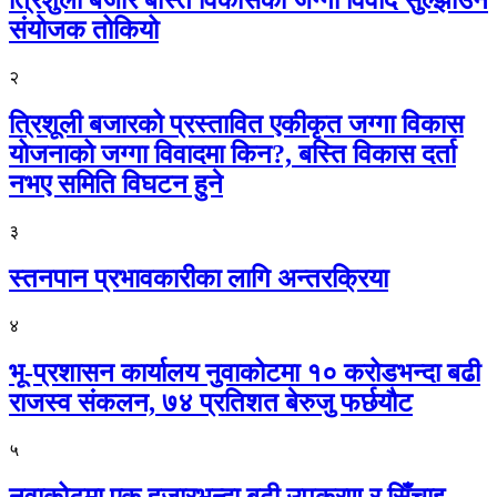
त्रिशुली बजार बस्ति विकासको जग्गा विवाद सुल्झाउन
संयोजक तोकियो
२
त्रिशूली बजारको प्रस्तावित एकीकृत जग्गा विकास
योजनाको जग्गा विवादमा किन?, बस्ति विकास दर्ता
नभए समिति विघटन हुने
३
स्तनपान प्रभावकारीका लागि अन्तरक्रिया
४
भू-प्रशासन कार्यालय नुवाकोटमा १० करोडभन्दा बढी
राजस्व संकलन, ७४ प्रतिशत बेरुजु फर्छयौट
५
नुवाकोटमा एक हजारभन्दा बढी उपकरण र सिँचाइ