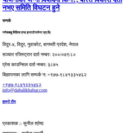
नभए समिति विघटन हुने
सम्पर्क
गणेशबाबु मिडिया एण्ड इन्टरटेन्टमेन्ट प्रा.लि.
विदुर-४, विदुर, नुवाकोट, बागमती प्रदेश, नेपाल
सञ्चार रजिस्ट्रार दर्ता नम्बरः २००/०७९/८०
प्रेस काउन्सिल दर्ता नम्बर: ३८७५
बिज्ञापनका लागि सम्पर्क न: +९७७-९८४१३३५४६२
+९७७-९८४१३३५४६२
info@dabalikhabar.com
हाम्रो टीम
प्रकाशक :-
सुनील श्रेष्ठ