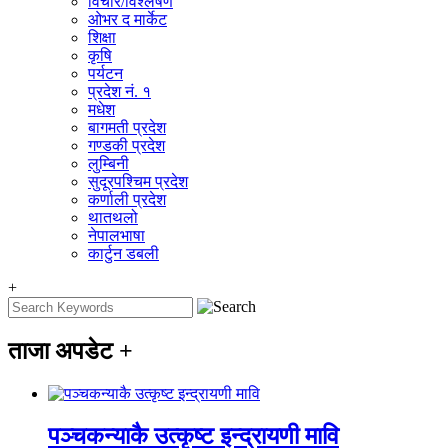
विचार/विश्‍लेषण
ओभर द मार्केट
शिक्षा
कृषि
पर्यटन
प्रदेश नं. १
मधेश
बागमती प्रदेश
गण्डकी प्रदेश
लुम्बिनी
सुदूरपश्चिम प्रदेश
कर्णाली प्रदेश
थातथलो
नेपालभाषा
कार्टुन डबली
+
ताजा अपडेट
+
पञ्चकन्याकै उत्कृष्ट इन्द्रायणी मावि