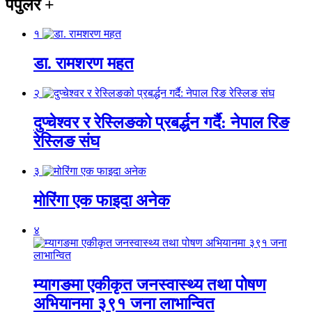
पपुलर
+
१
डा. रामशरण महत
२
दुप्चेश्वर र रेस्लिङको प्रबर्द्धन गर्दै: नेपाल रिङ
रेस्लिङ संघ
३
मोरिंगा एक फाइदा अनेक
४
म्यागङमा एकीकृत जनस्वास्थ्य तथा पोषण
अभियानमा ३९१ जना लाभान्वित