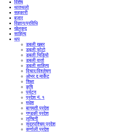
विशेष
थातथलो
सहकारी
बजार
विज्ञान/प्रविधि
खेलकुद
साहित्य
थप
डबली खबर
डबली फोटो
डबली भिडियो
डबली वार्ता
डबली साहित्य
विचार/विश्‍लेषण
ओभर द मार्केट
शिक्षा
कृषि
पर्यटन
प्रदेश नं. १
मधेश
बागमती प्रदेश
गण्डकी प्रदेश
लुम्बिनी
सुदूरपश्चिम प्रदेश
कर्णाली प्रदेश