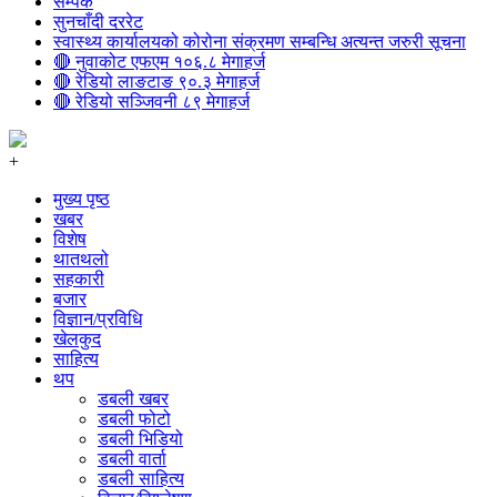
सम्पर्क
सुनचाँदी दररेट
स्वास्थ्य कार्यालयको कोरोना संक्रमण सम्बन्धि अत्यन्त जरुरी सूचना
🔴 नुवाकोट एफएम १०६.८ मेगाहर्ज
🔴 रेडियो लाङटाङ ९०.३ मेगाहर्ज
🔴 रेडियो सञ्जिवनी ८९ मेगाहर्ज
+
मुख्य पृष्ठ
खबर
विशेष
थातथलो
सहकारी
बजार
विज्ञान/प्रविधि
खेलकुद
साहित्य
थप
डबली खबर
डबली फोटो
डबली भिडियो
डबली वार्ता
डबली साहित्य