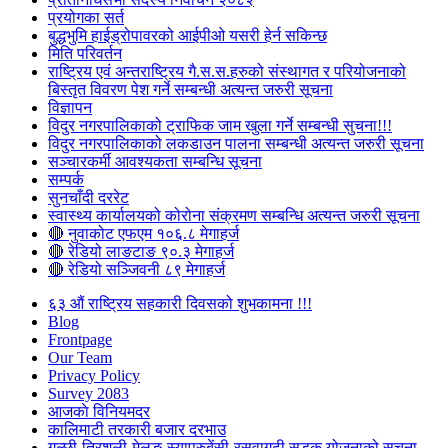
प्रयोगका सर्त
बुद्धभुमि हाईड्रोपावरको आईपीओ यसरी हेर्न सकिन्छ
मिति परिवर्तन
राष्ट्रिय एवं अन्तराष्ट्रिय गै.स.स.हरुको संस्थागत र परियोजनाको
बिस्तृत विवरण पेश गर्ने सम्बन्धी अत्यन्त जरुरी सूचना
विज्ञापन
विदुर नगरपालिकाको ट्राफिक जाम खुला गर्ने सम्बन्धी सुचना!!!
विदुर नगरपालिकाको लकडाउन पालना सम्बन्धी अत्यन्त जरुरी सूचना
सञ्चारकर्मी आवश्यकता सम्बन्धि सूचना
सम्पर्क
सुनचाँदी दररेट
स्वास्थ्य कार्यालयको कोरोना संक्रमण सम्बन्धि अत्यन्त जरुरी सूचना
🔴 नुवाकोट एफएम १०६.८ मेगाहर्ज
🔴 रेडियो लाङटाङ ९०.३ मेगाहर्ज
🔴 रेडियो सञ्जिवनी ८९ मेगाहर्ज
६३ औं राष्ट्रिय सहकारी दिवसको शुभकामना !!!
Blog
Frontpage
Our Team
Privacy Policy
Survey 2083
आजकाे विनियमदर
कालिमाटी तरकारी बजार दरभाउ
गल्छी-त्रिशुली-मेलुङ-स्याप्रुबेंसी-रसुवागढी सडक योजनाको सूचना