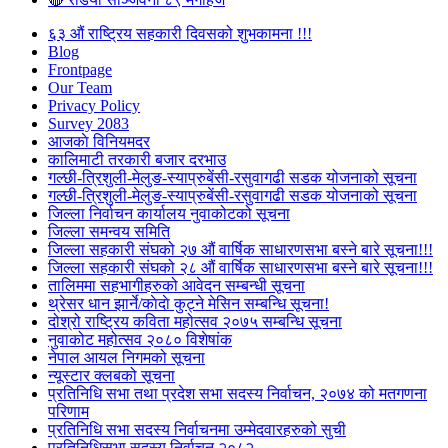
६३ औं राष्ट्रिय सहकारी दिवसको शुभकामना !!!
Blog
Frontpage
Our Team
Privacy Policy
Survey 2083
आजकाे विनियमदर
कालिमाटी तरकारी बजार दरभाउ
गल्छी-त्रिशुली-मेलुङ-स्याप्रुबेंसी-रसुवागढी सडक योजनाको सूचना
गल्छी-त्रिशुली-मेलुङ-स्याप्रुबेंसी-रसुवागढी सडक योजनाको सूचना
जिल्ला निर्वाचन कार्यालय नुवाकोटको सूचना
जिल्ला समन्वय समिति
जिल्ला सहकारी संघको २७ औं वार्षिक साधारणसभा बस्ने बारे सूचना!!!
जिल्ला सहकारी संघको २८ औं वार्षिक साधारणसभा बस्ने बारे सूचना!!!
तालिममा सहभागीहरुको आवेदन सम्बन्धी सूचना
थ्रेसर धान झार्ने/काेदाे कुट्ने मेसिन सम्बन्धि सूचना!
दोश्रो राष्ट्रिय कविता महोत्सव २०७५ सम्बन्धि सूचना
नुवाकोट महोत्सव २०८० विशेषांक
नेपाल आयल निगमको सूचना
न्यूस्टार क्लबको सूचना
प्रतिनिधि सभा तथा प्रदेश सभा सदस्य निर्वाचन, २०७४ को मतगणना
परिणाम
प्रतिनिधि सभा सदस्य निर्वाचनमा उम्मेदवारहरुको सुची
प्रतिनिधिसभा सदस्य निर्वाचन २०८२