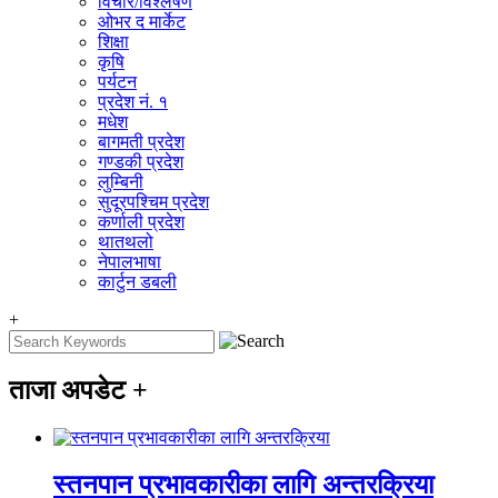
विचार/विश्‍लेषण
ओभर द मार्केट
शिक्षा
कृषि
पर्यटन
प्रदेश नं. १
मधेश
बागमती प्रदेश
गण्डकी प्रदेश
लुम्बिनी
सुदूरपश्चिम प्रदेश
कर्णाली प्रदेश
थातथलो
नेपालभाषा
कार्टुन डबली
+
ताजा अपडेट
+
स्तनपान प्रभावकारीका लागि अन्तरक्रिया