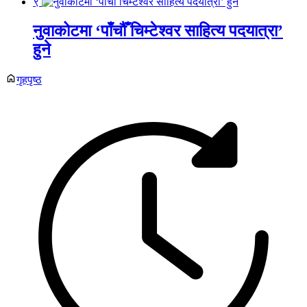
९
नुवाकोटमा ‘पाँचौँ चिम्टेश्वर साहित्य पदयात्रा’
हुने
गृहपृष्ठ