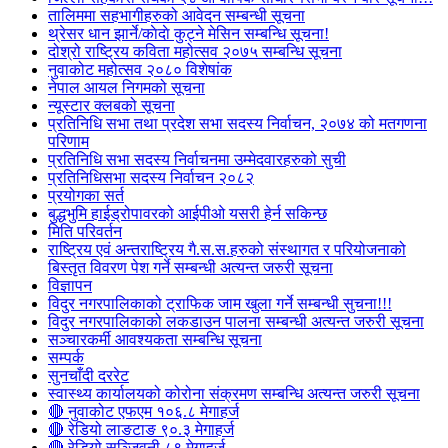
तालिममा सहभागीहरुको आवेदन सम्बन्धी सूचना
थ्रेसर धान झार्ने/काेदाे कुट्ने मेसिन सम्बन्धि सूचना!
दोश्रो राष्ट्रिय कविता महोत्सव २०७५ सम्बन्धि सूचना
नुवाकोट महोत्सव २०८० विशेषांक
नेपाल आयल निगमको सूचना
न्यूस्टार क्लबको सूचना
प्रतिनिधि सभा तथा प्रदेश सभा सदस्य निर्वाचन, २०७४ को मतगणना
परिणाम
प्रतिनिधि सभा सदस्य निर्वाचनमा उम्मेदवारहरुको सुची
प्रतिनिधिसभा सदस्य निर्वाचन २०८२
प्रयोगका सर्त
बुद्धभुमि हाईड्रोपावरको आईपीओ यसरी हेर्न सकिन्छ
मिति परिवर्तन
राष्ट्रिय एवं अन्तराष्ट्रिय गै.स.स.हरुको संस्थागत र परियोजनाको
बिस्तृत विवरण पेश गर्ने सम्बन्धी अत्यन्त जरुरी सूचना
विज्ञापन
विदुर नगरपालिकाको ट्राफिक जाम खुला गर्ने सम्बन्धी सुचना!!!
विदुर नगरपालिकाको लकडाउन पालना सम्बन्धी अत्यन्त जरुरी सूचना
सञ्चारकर्मी आवश्यकता सम्बन्धि सूचना
सम्पर्क
सुनचाँदी दररेट
स्वास्थ्य कार्यालयको कोरोना संक्रमण सम्बन्धि अत्यन्त जरुरी सूचना
🔴 नुवाकोट एफएम १०६.८ मेगाहर्ज
🔴 रेडियो लाङटाङ ९०.३ मेगाहर्ज
🔴 रेडियो सञ्जिवनी ८९ मेगाहर्ज