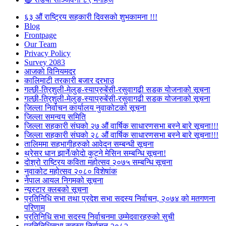
६३ औं राष्ट्रिय सहकारी दिवसको शुभकामना !!!
Blog
Frontpage
Our Team
Privacy Policy
Survey 2083
आजकाे विनियमदर
कालिमाटी तरकारी बजार दरभाउ
गल्छी-त्रिशुली-मेलुङ-स्याप्रुबेंसी-रसुवागढी सडक योजनाको सूचना
गल्छी-त्रिशुली-मेलुङ-स्याप्रुबेंसी-रसुवागढी सडक योजनाको सूचना
जिल्ला निर्वाचन कार्यालय नुवाकोटको सूचना
जिल्ला समन्वय समिति
जिल्ला सहकारी संघको २७ औं वार्षिक साधारणसभा बस्ने बारे सूचना!!!
जिल्ला सहकारी संघको २८ औं वार्षिक साधारणसभा बस्ने बारे सूचना!!!
तालिममा सहभागीहरुको आवेदन सम्बन्धी सूचना
थ्रेसर धान झार्ने/काेदाे कुट्ने मेसिन सम्बन्धि सूचना!
दोश्रो राष्ट्रिय कविता महोत्सव २०७५ सम्बन्धि सूचना
नुवाकोट महोत्सव २०८० विशेषांक
नेपाल आयल निगमको सूचना
न्यूस्टार क्लबको सूचना
प्रतिनिधि सभा तथा प्रदेश सभा सदस्य निर्वाचन, २०७४ को मतगणना
परिणाम
प्रतिनिधि सभा सदस्य निर्वाचनमा उम्मेदवारहरुको सुची
प्रतिनिधिसभा सदस्य निर्वाचन २०८२