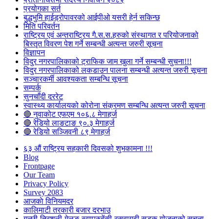
प्रयोगका सर्त
बुद्धभुमि हाईड्रोपावरको आईपीओ यसरी हेर्न सकिन्छ
मिति परिवर्तन
राष्ट्रिय एवं अन्तराष्ट्रिय गै.स.स.हरुको संस्थागत र परियोजनाको
बिस्तृत विवरण पेश गर्ने सम्बन्धी अत्यन्त जरुरी सूचना
विज्ञापन
विदुर नगरपालिकाको ट्राफिक जाम खुला गर्ने सम्बन्धी सुचना!!!
विदुर नगरपालिकाको लकडाउन पालना सम्बन्धी अत्यन्त जरुरी सूचना
सञ्चारकर्मी आवश्यकता सम्बन्धि सूचना
सम्पर्क
सुनचाँदी दररेट
स्वास्थ्य कार्यालयको कोरोना संक्रमण सम्बन्धि अत्यन्त जरुरी सूचना
🔴 नुवाकोट एफएम १०६.८ मेगाहर्ज
🔴 रेडियो लाङटाङ ९०.३ मेगाहर्ज
🔴 रेडियो सञ्जिवनी ८९ मेगाहर्ज
६३ औं राष्ट्रिय सहकारी दिवसको शुभकामना !!!
Blog
Frontpage
Our Team
Privacy Policy
Survey 2083
आजकाे विनियमदर
कालिमाटी तरकारी बजार दरभाउ
गल्छी-त्रिशुली-मेलुङ-स्याप्रुबेंसी-रसुवागढी सडक योजनाको सूचना