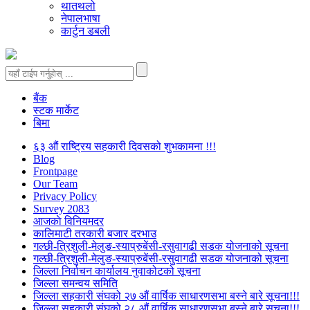
थातथलो
नेपालभाषा
कार्टुन डबली
बैंक
स्टक मार्केट
बिमा
६३ औं राष्ट्रिय सहकारी दिवसको शुभकामना !!!
Blog
Frontpage
Our Team
Privacy Policy
Survey 2083
आजकाे विनियमदर
कालिमाटी तरकारी बजार दरभाउ
गल्छी-त्रिशुली-मेलुङ-स्याप्रुबेंसी-रसुवागढी सडक योजनाको सूचना
गल्छी-त्रिशुली-मेलुङ-स्याप्रुबेंसी-रसुवागढी सडक योजनाको सूचना
जिल्ला निर्वाचन कार्यालय नुवाकोटको सूचना
जिल्ला समन्वय समिति
जिल्ला सहकारी संघको २७ औं वार्षिक साधारणसभा बस्ने बारे सूचना!!!
जिल्ला सहकारी संघको २८ औं वार्षिक साधारणसभा बस्ने बारे सूचना!!!