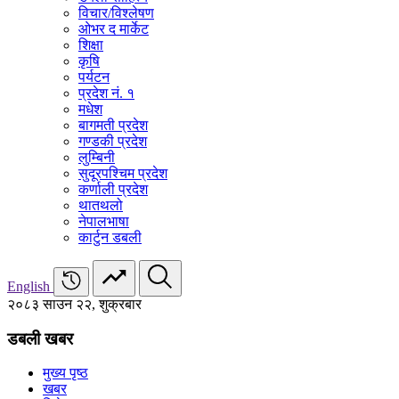
विचार/विश्‍लेषण
ओभर द मार्केट
शिक्षा
कृषि
पर्यटन
प्रदेश नं. १
मधेश
बागमती प्रदेश
गण्डकी प्रदेश
लुम्बिनी
सुदूरपश्चिम प्रदेश
कर्णाली प्रदेश
थातथलो
नेपालभाषा
कार्टुन डबली
English
२०८३ साउन २२, शुक्रबार
डबली खबर
मुख्य पृष्ठ
खबर