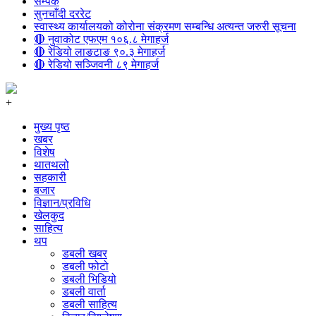
सम्पर्क
सुनचाँदी दररेट
स्वास्थ्य कार्यालयको कोरोना संक्रमण सम्बन्धि अत्यन्त जरुरी सूचना
🔴 नुवाकोट एफएम १०६.८ मेगाहर्ज
🔴 रेडियो लाङटाङ ९०.३ मेगाहर्ज
🔴 रेडियो सञ्जिवनी ८९ मेगाहर्ज
+
मुख्य पृष्ठ
खबर
विशेष
थातथलो
सहकारी
बजार
विज्ञान/प्रविधि
खेलकुद
साहित्य
थप
डबली खबर
डबली फोटो
डबली भिडियो
डबली वार्ता
डबली साहित्य