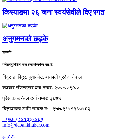
किस्पाङमा २६ जना स्वयंसेवीले दिए रगत
अनुगमनको छड्के
सम्पर्क
गणेशबाबु मिडिया एण्ड इन्टरटेन्टमेन्ट प्रा.लि.
विदुर-४, विदुर, नुवाकोट, बागमती प्रदेश, नेपाल
सञ्चार रजिस्ट्रार दर्ता नम्बरः २००/०७९/८०
प्रेस काउन्सिल दर्ता नम्बर: ३८७५
बिज्ञापनका लागि सम्पर्क न: +९७७-९८४१३३५४६२
+९७७-९८४१३३५४६२
info@dabalikhabar.com
हाम्रो टीम