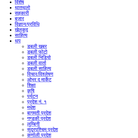
विशेष
थातथलो
सहकारी
बजार
विज्ञान/प्रविधि
खेलकुद
साहित्य
थप
डबली खबर
डबली फोटो
डबली भिडियो
डबली वार्ता
डबली साहित्य
विचार/विश्‍लेषण
ओभर द मार्केट
शिक्षा
कृषि
पर्यटन
प्रदेश नं. १
मधेश
बागमती प्रदेश
गण्डकी प्रदेश
लुम्बिनी
सुदूरपश्चिम प्रदेश
कर्णाली प्रदेश