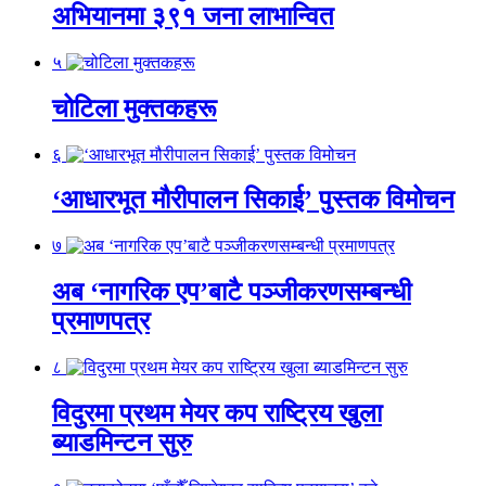
अभियानमा ३९१ जना लाभान्वित
५
चोटिला मुक्तकहरू
६
‘आधारभूत मौरीपालन सिकाई’ पुस्तक विमोचन
७
अब ‘नागरिक एप’बाटै पञ्जीकरणसम्बन्धी
प्रमाणपत्र
८
विदुरमा प्रथम मेयर कप राष्ट्रिय खुला
ब्याडमिन्टन सुरु