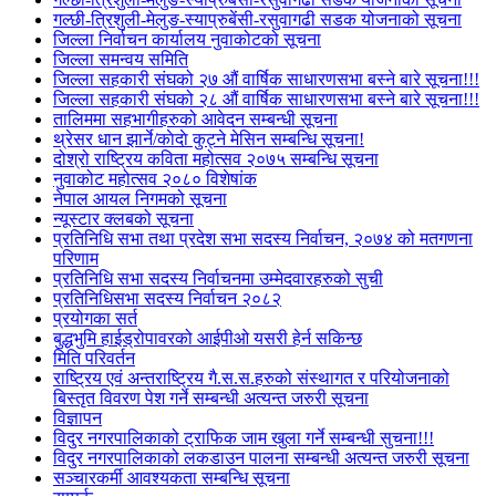
गल्छी-त्रिशुली-मेलुङ-स्याप्रुबेंसी-रसुवागढी सडक योजनाको सूचना
जिल्ला निर्वाचन कार्यालय नुवाकोटको सूचना
जिल्ला समन्वय समिति
जिल्ला सहकारी संघको २७ औं वार्षिक साधारणसभा बस्ने बारे सूचना!!!
जिल्ला सहकारी संघको २८ औं वार्षिक साधारणसभा बस्ने बारे सूचना!!!
तालिममा सहभागीहरुको आवेदन सम्बन्धी सूचना
थ्रेसर धान झार्ने/काेदाे कुट्ने मेसिन सम्बन्धि सूचना!
दोश्रो राष्ट्रिय कविता महोत्सव २०७५ सम्बन्धि सूचना
नुवाकोट महोत्सव २०८० विशेषांक
नेपाल आयल निगमको सूचना
न्यूस्टार क्लबको सूचना
प्रतिनिधि सभा तथा प्रदेश सभा सदस्य निर्वाचन, २०७४ को मतगणना
परिणाम
प्रतिनिधि सभा सदस्य निर्वाचनमा उम्मेदवारहरुको सुची
प्रतिनिधिसभा सदस्य निर्वाचन २०८२
प्रयोगका सर्त
बुद्धभुमि हाईड्रोपावरको आईपीओ यसरी हेर्न सकिन्छ
मिति परिवर्तन
राष्ट्रिय एवं अन्तराष्ट्रिय गै.स.स.हरुको संस्थागत र परियोजनाको
बिस्तृत विवरण पेश गर्ने सम्बन्धी अत्यन्त जरुरी सूचना
विज्ञापन
विदुर नगरपालिकाको ट्राफिक जाम खुला गर्ने सम्बन्धी सुचना!!!
विदुर नगरपालिकाको लकडाउन पालना सम्बन्धी अत्यन्त जरुरी सूचना
सञ्चारकर्मी आवश्यकता सम्बन्धि सूचना