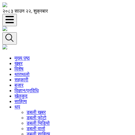
२०८३ साउन २२, शुक्रबार
मुख्य पृष्ठ
खबर
विशेष
थातथलो
सहकारी
बजार
विज्ञान/प्रविधि
खेलकुद
साहित्य
थप
डबली खबर
डबली फोटो
डबली भिडियो
डबली वार्ता
डबली साहित्य