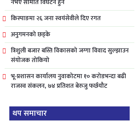
नभए समिति विघटन हुने
किस्पाङमा २६ जना स्वयंसेवीले दिए रगत
अनुगमनको छड्के
त्रिशुली बजार बस्ति विकासको जग्गा विवाद सुल्झाउन
संयोजक तोकियो
भू-प्रशासन कार्यालय नुवाकोटमा १० करोडभन्दा बढी
राजस्व संकलन, ७४ प्रतिशत बेरुजु फर्छयौट
थप समाचार