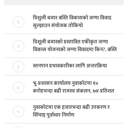
त्रिशुली बजार बस्ति विकासको जग्गा विवाद
१
सुल्झाउन संयोजक तोकियो
त्रिशूली बजारको प्रस्तावित एकीकृत जग्गा
२
विकास योजनाको जग्गा विवादमा किन?, बस्ति
विकास दर्ता नभए समिति विघटन हुने
स्तनपान प्रभावकारीका लागि अन्तरक्रिया
३
भू-प्रशासन कार्यालय नुवाकोटमा १०
४
करोडभन्दा बढी राजस्व संकलन, ७४ प्रतिशत
बेरुजु फर्छयौट
नुवाकोटमा एक हजारभन्दा बढी उपकरण र
५
सिँचाइ पूर्वाधार निर्माण