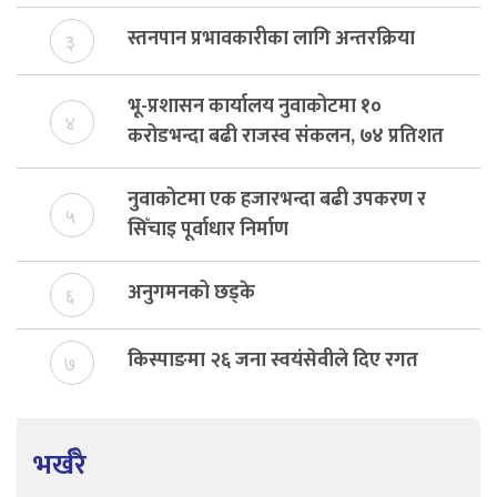
विकास दर्ता नभए समिति विघटन हुने
स्तनपान प्रभावकारीका लागि अन्तरक्रिया
३
भू-प्रशासन कार्यालय नुवाकोटमा १०
४
करोडभन्दा बढी राजस्व संकलन, ७४ प्रतिशत
बेरुजु फर्छयौट
नुवाकोटमा एक हजारभन्दा बढी उपकरण र
५
सिँचाइ पूर्वाधार निर्माण
अनुगमनको छड्के
६
किस्पाङमा २६ जना स्वयंसेवीले दिए रगत
७
भर्खरै