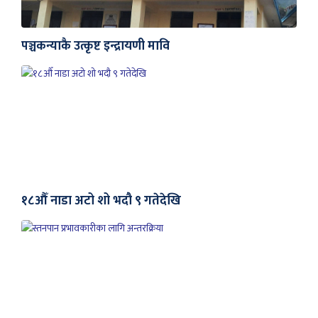
पञ्चकन्याकै उत्कृष्ट इन्द्रायणी मावि
१८औँ नाडा अटो शो भदौ ९ गतेदेखि