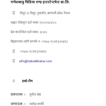
गणेशबाबु मिडिया एण्ड इन्टरटेन्टमेन्ट प्रा.लि.
विदुर-४, विदुर, नुवाकोट, बागमती प्रदेश, नेपाल
सञ्चार रजिस्ट्रार दर्ता नम्बरः २००/०७९/८०
प्रेस काउन्सिल दर्ता नम्बर: ३८७५
बिज्ञापनका लागि सम्पर्क न: +९७७-९८४१३३५४६२
+९७७-९८४१३३५४६२
info@dabalikhabar.com
हाम्रो टीम
प्रकाशक :-
सुनील श्रेष्ठ
सम्पादक :-
यसोदा कार्की