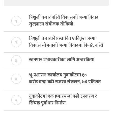
त्रिशुली बजार बस्ति विकासको जग्गा विवाद
१
सुल्झाउन संयोजक तोकियो
त्रिशूली बजारको प्रस्तावित एकीकृत जग्गा
२
विकास योजनाको जग्गा विवादमा किन?, बस्ति
विकास दर्ता नभए समिति विघटन हुने
स्तनपान प्रभावकारीका लागि अन्तरक्रिया
३
भू-प्रशासन कार्यालय नुवाकोटमा १०
४
करोडभन्दा बढी राजस्व संकलन, ७४ प्रतिशत
बेरुजु फर्छयौट
नुवाकोटमा एक हजारभन्दा बढी उपकरण र
५
सिँचाइ पूर्वाधार निर्माण