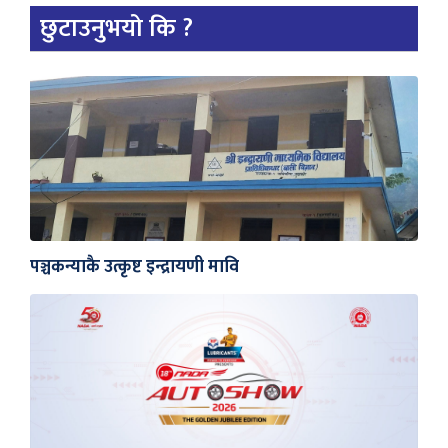
छुटाउनुभयो कि ?
पञ्चकन्याकै उत्कृष्ट इन्द्रायणी मावि